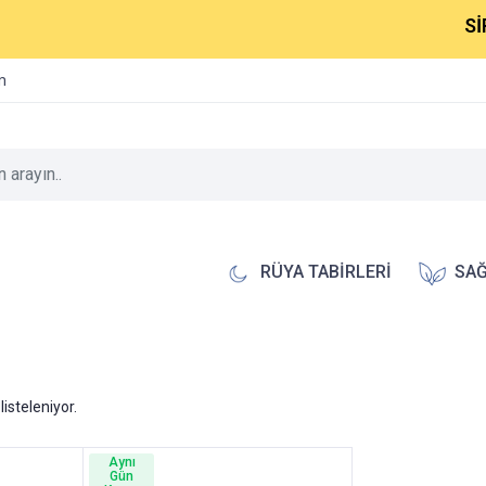
SİPA
im
RÜYA TABİRLERİ
SAĞ
listeleniyor.
Aynı
Gün