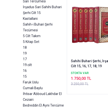
Sari Tercümesi
İrşadus Sari Sahihi Buhari
Şerhi Cilt 15
Kastallani
Sahih-i Buhari Şerhi
Tecümesi
5 Cilt Takım
5 Kitap Set
18
19
17
Sahihi Buhari Şerhi, İrş
19.cilt
Cilt 15, 16, 17, 18, 19
16
STOKTA VAR
15
1.750,00 TL
Faruk Uslu
3.250,00 TL
Cumali Baylu
İhtisar Abboud Lakhdar El
Cezairi
Bedreddin El Ayni Tercüme