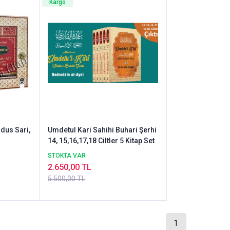
Kargo
adus Sari,
Umdetul Kari Sahihi Buhari Şerhi
14, 15,16,17,18 Ciltler 5 Kitap Set
STOKTA VAR
2.650,00 TL
5.500,00 TL
1