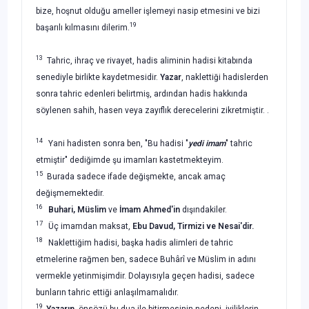
bize, hoşnut olduğu ameller işlemeyi nasip etmesini ve bizi
19
başarılı kılmasını dilerim.
13
Tahric, ihraç ve rivayet, hadis aliminin hadisi kitabında
senediyle birlikte kaydetmesidir.
Yazar
, naklet­tiği hadislerden
sonra tahric edenleri belirtmiş, ardından hadis hakkında
söylenen sahih, hasen veya zayıflık derecelerini zikretmiştir. .
14
Yani hadisten sonra ben, "Bu hadisi "
yedi imam
" tahric
etmiştir" dediğimde şu imamları kastetmekte­yim.
15
Burada sadece ifade değişmekte, ancak amaç
değişmemektedir.
16
Buhari, Müslim
ve
İmam Ahmed'in
dışındakiler.
17
Üç imamdan maksat,
Ebu Davud, Tirmizi ve Nesai'dir.
18
Naklettiğim hadisi, başka hadis alimleri de tahric
etmelerine rağmen ben, sadece Buhârî ve Müslim in adını
vermekle yetinmişimdir. Dolayısıyla geçen hadisi, sadece
bunların tahric ettiği anlaşılmamalıdır.
19
Yazarın
, önsözü bu dua ile bitirmesinin nedeni, iyiliklerin