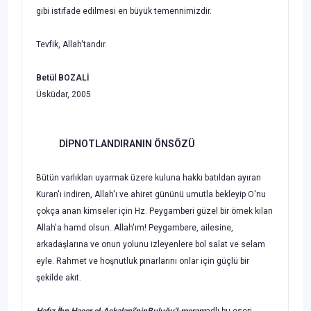
gibi istifade edil­mesi en büyük temennimizdir.
Tevfik, Allah'tandır.
Betül BOZALİ
Üsküdar, 2005
DİPNOTLANDIRANIN ÖNSÖZÜ
Bütün varlıkları uyarmak üzere kuluna hakkı batıldan ayıran
Kuran'ı indiren, Al­lah'ı ve ahiret gününü umutla bekleyip O'nu
çokça anan kimseler için Hz. Pey­gamberi güzel bir örnek kılan
Allah'a hamd olsun. Allah'ım! Peygambere, ailesine,
arkadaşlarına ve onun yolunu izleyenlere bol salat ve selam
eyle. Rahmet ve hoş­nutluk pınarlarını onlar için güçlü bir
şekilde akıt.
Hafız İbn Hacer el-Askalanî'nin
Buluğu'l-meram
adlı bu eseri,