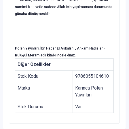
samimi bir niyetle sadece Allah için yapıl­maması durumunda
günaha dönüşmesidir.
Polen Yayınları, İbn Hacer El Askalani
,
Ahkam Hadisler -
Buluğul Meram
adlı
kitabı
incele diniz.
Diğer Özellikler
Stok Kodu
9786055104610
Marka
Karınca Polen
Yayınları
Stok Durumu
Var