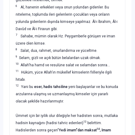
6
Al, hanenin erkekleri veya onun yolundan gidenler. Bu
niteleme, toplumda ileri gelenlerin çocukları veya onların
yolunda gidenlerin dışında kimseye yapılmaz. Âl-i İbrahim, Âl-i
Davûd ve Âl-i Firavun gibi.
7
Sahabe, mümin olarak Hz. Peygamberle görüşen ve iman
üzere ölen kimse.
8
Salat, dua, rahmet, onurlandırma ve yüceltme.
9
Selam, gizli ve açık bütün belalardan uzak olmak.
10
Allah'ha hamd ve resulüne salat ve selamdan sonra...
11
Hüküm, yüce Allah'ın mükellef kimselerin fiilleriyle ilgili
hitabı.
12
Yani bu
eser, hadis tahsiline
yeni başlayanlar ve bu konuda
arzularına ulaşmış ve uzmanlaşmış kimse­ler için yararlı
olacak şekilde hazırlanmıştır.
Ümmet için bir iyilik olur dileğiyle her hadisten sonra, mutlaka
13
hadisin kayna­ğını (hadisi tahric edenleri)
belirttim.
14
Hadislerden sonra geçen"
Yedi imam"dan
maksat
, İmam