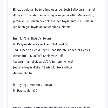
Elinizde bulunan bu tercüme eser ise, Şeyh Safiyyürrahman el
Mübarekfûrî ta­rafından yapılmış olan şerhe aittir. Mübârekfûrî,
şerhini oluştururken pek çok eserden faydalanmıştır.Bunların
içinde en çok faydalanılan eserler şunlardır:
Emir San'ânî, Sübülü's-Selam
İbn Kayyım el-Cevziyye, İ'lâmu'l-Muvakkı'în
Zâdu'l-Meâd fî Hedyi Hayri'l- Ibad (Şerhte kısaca"el Hedy")
elMenâru'l- Münîf fi's-Sahîh ve'z-Zaîf
Abdurrahman el-Mübarekfûrî, Tuhfetü'l-Ahvezî
Şevkânî, Neylü'l-Evtar fî Şerhi Münteka'l-Ahbar
Mecmau'l-Bihar
İbn Teymiye, Mecmu'u Fetâvâ
İbn Hazm, Muhallâ
Ayrıca
Lisanu'l-Arap
başta olmak üzere pek çok sözlükten,