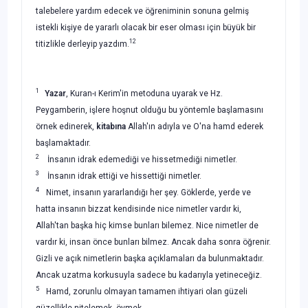
talebelere yardım edecek ve öğreniminin sonuna gelmiş
istekli kişiye de yararlı olacak bir eser olması için büyük bir
12
titizlikle derleyip yazdım.
1
Yazar
, Kuran-ı Kerim'in metoduna uyarak ve Hz.
Peygamberin, işlere hoşnut olduğu bu yöntemle başlamasını
örnek edinerek,
kitabına
Allah'ın adıyla ve O'na hamd ederek
başlamaktadır.
2
İnsanın idrak edemediği ve hissetmediği nimetler.
3
İnsanın idrak ettiği ve hissettiği nimetler.
4
Nimet, insanın yararlandığı her şey. Göklerde, yerde ve
hatta insanın bizzat kendisinde nice nimetler vardır ki,
Allah'tan başka hiç kimse bunları bilemez. Nice nimetler de
vardır ki, insan önce bunları bil­mez. Ancak daha sonra öğrenir.
Gizli ve açık nimetlerin başka açıklamaları da bulunmaktadır.
Ancak uzatma korkusuyla sadece bu kadarıyla yetineceğiz.
5
Hamd, zorunlu olmayan tamamen ihtiyari olan güzeli
güzellikle nitelemek, övmek.