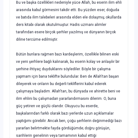
Bu ve başka özellikleri nedeniyle yüce Allah, bu eserin ilim ehli
arasında kabul görmesini takdir etti. Bu yüzden eser, doğuda
ve batıda ilim talebeleri arasında el­den ele dolaşmış; okullarda
ders kitabı olarak okutulmuştur. Hadis uzmanı alimler
tarafından esere birçok şerhler yazılmış ve dünyanın birçok
diline tercüme edilmiştir.
Bütün bunlara rağmen bazı kardeşlerim, özellikle bilinen eski
ve yeni şerhlere bağlı kalınarak, bu eserin kolay ve anlaşılır bir
şerhine ihtiyaç duyduklarını söyledi­ler. Böyle bir çalışma
yapmam için bana teklifte bulundular. Ben de Allah'tan başarı
dileyerek ve onların bu değerli tekliflerini kabul ederek
çalışmaya başladım. Al­lah'tan, bu dünyada ve ahirette beni ve
ilim ehlini bu çalışmadan yararlandırmasını dilerim. O, buna
güç yetiren ve güçlü olandır. Okuyucu bu eserde,
başkalarından farklı olarak bazı yerlerde uzun açıklamalar
yaptığımı görebilir. Ancak ben, çoğu şerhlerin değinmediği bazı
yararları belirtmekte fayda gördüğümde; doğru görüşün,
sarihlerin genelinin veya tamamının kabul ettiği