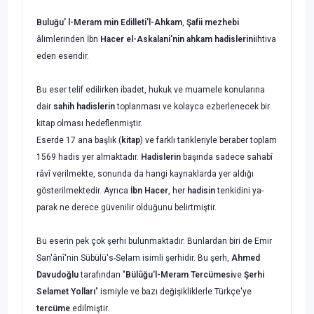
Buluğu' l-Meram min Edilleti'l-Ahkam
,
Şafii mezhebi
âlimlerinden İbn
Hacer el-
Askalani'nin ahkam hadislerini
ihtiva
eden eseridir.
Bu eser telif edilirken ibadet, hukuk ve muamele konularına
dair
sahih hadisle­
rin
toplanması ve kolayca ezberlenecek bir
kitap olması hedeflenmiştir.
Eserde 17 ana başlık (
kitap
) ve farklı tarikleriyle beraber toplam
1569 hadis yer almaktadır.
Hadislerin
başında sadece sahabî
râvî verilmekte, sonunda da hangi kaynaklarda yer aldığı
gösterilmektedir. Ayrıca
İbn Hacer
, her
hadisin
tenkidini ya­
parak ne derece güvenilir olduğunu belirtmiştir.
Bu eserin pek çok şerhi bulunmaktadır. Bunlardan biri de Emir
San'ânî'nin Sübülü's-Selam isimli şerhidir. Bu şerh,
Ahmed
Davudoğlu
tarafından "
Bülûğu'l-
Meram Tercümesi
ve
Şerhi
Selamet Yolları
" ismiyle ve bazı değişikliklerle Türkçe'ye
tercüme
edilmiştir.