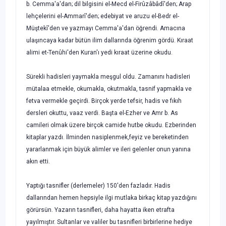
b. Cemma'a'dan; dil bilgisini el-Mecd el-Firûzâbâdî'den; Arap
lehçelerini el-Ammarî'den; edebiyat ve aruzu el-Bedr el-
Müştekî'den ve yazmayı Cemma'a'dan öğrendi. Amacına
ulaşınca­ya kadar bütün ilim dallarında öğrenim gördü. Kıraat
alimi et-Tenûhi'den Kuran'ı yedi kıraat üzerine okudu.
Sürekli hadisleri yaymakla meşgul oldu. Zamanını hadisleri
mütalaa etmekle, okumakla, okutmakla, tasnif yapmakla ve
fetva vermekle geçirdi. Birçok yerde tefsir, hadis ve fıkıh
dersleri okuttu, vaaz verdi. Başta el-Ezher ve Amr b. As
camileri olmak üzere birçok camide hutbe okudu. Ezberinden
kitaplar yazdı. İlminden nasiplenmek,feyiz ve bereketinden
yararlanmak için büyük alimler ve ileri gelenler onun yanına
akın etti.
Yaptığı tasnifler (derlemeler) 150'den fazladır. Hadis
dallarından hemen hep­siyle ilgi mutlaka birkaç kitap yazdığını
görürsün. Yazarın tasnifleri, daha hayatta iken etrafta
yayılmıştır. Sultanlar ve valiler bu tasnifleri birbirlerine hediye