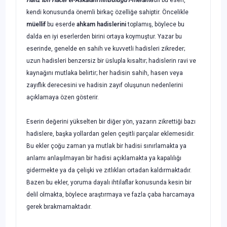
kendi konusunda önemli birkaç özelliğe sahiptir. Öncelikle
müellif
bu eserde
ahkam hadislerini
topla­mış, böylece bu
dalda en iyi eserlerden birini ortaya koymuştur. Yazar bu
eserinde, genelde en sahih ve kuvvetli hadisleri zikreder;
uzun hadisleri benzersiz bir üslupla kısaltır; hadislerin ravi ve
kaynağını mutlaka belirtir; her hadisin sahih, hasen veya
zayıflık derecesini ve hadisin zayıf oluşunun nedenlerini
açıklamaya özen gösterir.
Eserin değerini yükselten bir diğer yön, yazarın zikrettiği bazı
hadislere, başka yol­lardan gelen çeşitli parçalar eklemesidir.
Bu ekler çoğu zaman ya mutlak bir hadisi sınırlamakta ya
anlamı anlaşılmayan bir hadisi açıklamakta ya kapalılığı
gidermekte ya da çelişki ve zıtlıkları ortadan kaldırmaktadır.
Bazen bu ekler, yoruma dayalı ihti­laflar konusunda kesin bir
delil olmakta, böylece araştırmaya ve fazla çaba harca­maya
gerek bırakmamaktadır.