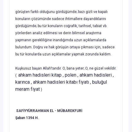
görüşten farklı olduğunu gördüğümde; bazı gizli ve kapalı
konuların çözümünde sadece ihtimallere dayandıklarını
gördüğümde; bu tür konuların coğrafik, tarihsel, tabiat vb.
yönlerden analiz edilmesi ve derin bilimsel araştırma
yapmanın gereklili­ğine inandığımda uzun açıklamalarda
bulundum. Doğru ve hak görüşün ortaya çıkması için, sadece
bu tür konularda uzun açıklamalar yapmak zorunda kaldım.
Kuşkusuz başarı Allah'tandır. O, bana yeter; O, ne güzel vekildir.
ahkam hadisleri kitap , polen , ahkam hadisleri ,
(
karınca , ahkam hadisleri kitabı fiyatı , buluğul
meram fiyat
)
SAFİYYÜRRAHMAN EL - MÜBAREKFURİ
Şaban 1394 H.