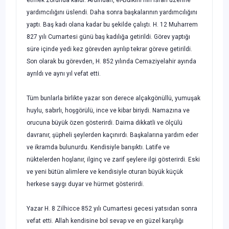
yardımcılığını üslendi. Daha sonra başkaları­nın yardımcılığını
yaptı. Baş kadı olana kadar bu şekilde çalıştı. H. 12 Muharrem
827 yılı Cumartesi günü baş kadılığa getirildi. Görev yaptığı
süre içinde yedi kez görevden ayrılıp tekrar göreve getirildi.
Son olarak bu görevden, H. 852 yılında Cemaziyelahir ayında
ayrıldı ve aynı yıl vefat etti.
Tüm bunlarla birlikte yazar son derece alçakgönüllü, yumuşak
huylu, sabırlı, hoşgörülü, ince ve kibar biriydi. Namazına ve
orucuna büyük özen gösterirdi. Daima dikkatli ve ölçülü
davranır, şüpheli şeylerden kaçınırdı. Başkalarına yardım eder
ve ikramda bulunurdu. Kendisiyle barışıktı. Latife ve
nüktelerden hoşlanır, ilginç ve zarif şeylere ilgi gösterirdi. Eski
ve yeni bütün alimlere ve kendisiyle oturan büyük küçük
herkese saygı duyar ve hürmet gösterirdi.
Yazar H. 8 Zilhicce 852 yılı Cumartesi gecesi yatsıdan sonra
vefat etti. Allah kendisine bol sevap ve en güzel karşılığı