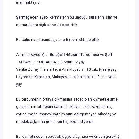
inanmaktayız.
Şerhte
geçen âyet-i kerîmelerin bulunduğu sûrelerin isim ve
numaralarını açık bir şekilde belirttik.
Bu çalışma sırasında şu eserlerden istifade ettik:
Ahmed Davudoğlu,
Bulûğu' l -Meram Tercümesi ve Şerhi
SELAMET YOLLARI, 4 cilt, Sönmez yay.
Vehbe Zuhaylî, İslâm Fıkhı Ansiklopedisi, 10 cilt, Risale yay.
Hayreddin Karaman, Mukayeseli İslâm Hukuku, 3 cilt, Nesil
yay.
Bu tercümenin ortaya çıkmasına sebep olan kıymetli eşime,
çalışmamın bitme­sini sabırla bekleyen akıllı yavrularıma,
ayrıca maddî manevî yardımlarını esirgeme­yen arkadaş ve
meslektaşlarıma gönülden teşekkür ediyorum.
Bu kıymetli eserin pek çok kişiye ulaşması ve ondan gerektiği