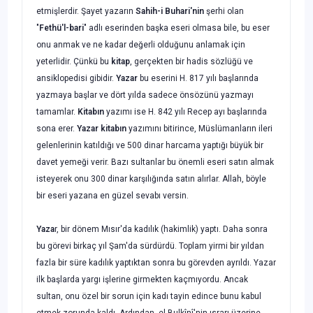
etmişler­dir. Şayet yazarın
Sahih-i Buhari'nin
şerhi olan
"
Fethü'l-bari
" adlı eserinden başka eseri olmasa bile, bu eser
onu anmak ve ne kadar değerli olduğunu anlamak için
yeterlidir. Çünkü bu
kitap
, gerçekten bir hadis sözlüğü ve
ansiklopedisi gibidir.
Yazar
bu eserini H. 817 yılı başlarında
yazmaya başlar ve dört yılda sadece önsözünü yazmayı
tamamlar.
Kitabın
yazımı ise H. 842 yılı Recep ayı başlarında
sona erer.
Yazar kitabın
yazımını bitirince, Müslümanların ileri
gelenlerinin katıldığı ve 500
dinar harcama yaptığı büyük bir
davet yemeği verir. Bazı sultanlar bu önemli eseri satın almak
isteyerek onu 300 dinar karşılığında satın alırlar. Allah, böyle
bir eseri yazana en güzel sevabı versin.
Yaza
r, bir dönem Mısır'da kadılık (hakimlik) yaptı. Daha sonra
bu görevi birkaç yıl Şam'da sürdürdü. Toplam yirmi bir yıldan
fazla bir süre kadılık yaptıktan sonra bu görevden ayrıldı. Yazar
ilk başlarda yargı işlerine girmekten kaçmıyordu. Ancak
sultan, onu özel bir sorun için kadı tayin edince bunu kabul
etmek zorunda kaldı. Ardından, el-Bulkînî'nin ısrarı üzerine