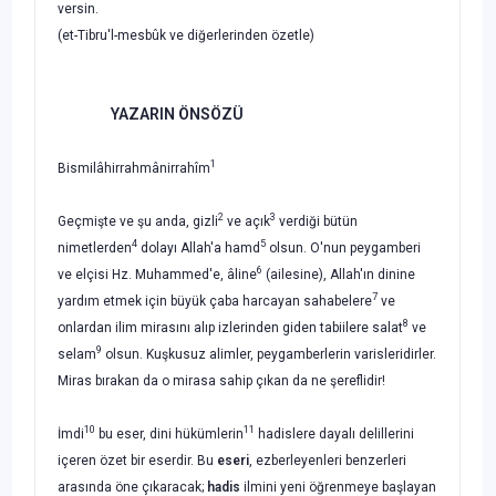
versin.
(et-Tibru'l-mesbûk ve diğerlerinden özetle)
YAZARIN ÖNSÖZÜ
1
Bismilâhirrahmânirrahîm
2
3
Geçmişte ve şu anda, gizli
ve açık
verdiği bütün
4
5
nimetlerden
dolayı Allah'a hamd
olsun. O'nun peygamberi
6
ve elçisi Hz. Muhammed'e, âline
(ailesine), Al­lah'ın dinine
7
yardım etmek için büyük çaba harcayan sahabelere
ve
8
onlardan ilim mirasını alıp izlerinden giden tabiilere salat
ve
9
selam
olsun. Kuşkusuz alimler, pey­gamberlerin varisleridirler.
Miras bırakan da o mirasa sahip çıkan da ne şereflidir!
10
11
İmdi
bu eser, dini hükümlerin
hadislere dayalı delillerini
içeren özet bir eser­dir. Bu
eseri
, ezberleyenleri benzerleri
arasında öne çıkaracak;
hadis
ilmini yeni öğ­renmeye başlayan