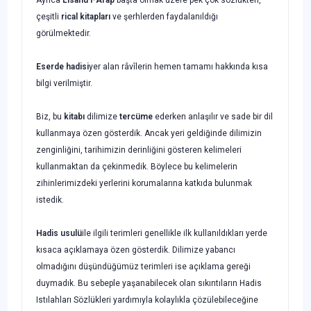
çeşitli
rical kitapları
ve şerhlerden faydalanıldığı
görülmektedir.
Eserde hadisi
yer alan râvîlerin hemen tamamı hakkında kısa
bilgi verilmiştir.
Biz, bu
kitabı
dilimize
tercüme
ederken anlaşılır ve sade bir dil
kullanmaya özen gösterdik. Ancak yeri geldiğinde dilimizin
zenginliğini, tarihimizin derinliğini gösteren kelimeleri
kullanmaktan da çekinmedik. Böylece bu kelimelerin
zihinlerimizdeki yerlerini korumalarına katkıda bulunmak
istedik.
Hadis usulü
ile ilgili terimleri genellikle ilk kullanıldıkları yerde
kısaca açıkla­maya özen gösterdik. Dilimize yabancı
olmadığını düşündüğümüz terimleri ise açık­lama gereği
duymadık. Bu sebeple yaşanabilecek olan sıkıntıların Hadis
Istılahları Sözlükleri yardımıyla kolaylıkla çözülebileceğine