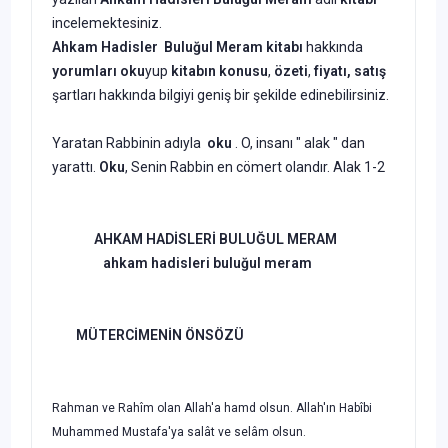
incelemektesiniz.
Ahkam Hadisler Buluğul Meram kitabı
hakkında
yorumları oku
yup
kitabın
konusu
,
özeti
,
fiyatı, satış
şartları hakkında bilgiyi geniş bir şekilde edinebilirsiniz.
Yaratan Rabbinin adıyla
oku
. O, insanı " alak " dan
yarattı.
Oku
, Senin Rabbin en cömert olandır. Alak 1-2
AHKAM HADİSLERİ BULUĞUL MERAM
ahkam hadisleri buluğul meram
MÜTERCİMENİN ÖNSÖZÜ
Rahman ve Rahîm olan Allah'a hamd olsun. Allah'ın Habîbi
Muhammed Mustafa'ya salât ve selâm olsun.