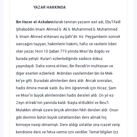
YAZAR HAKKINDA
İbn Hacer el-Askalani
olarak tanınan yazarın asıl adı, Ebu'l-fadl
Şihabüddin İmam Ahmed b. Ali b. Muhammed b. Muhammed
b. İmam Ahmed el-Kenani eş-Şafii'dir. Hz. Peygamberin sünnet
sancağını taşıyan, hakimlerin hakimi, hafız ve ravilerin lideri
olan yazar, Hicri 10 Şaban 773 yılında Mısır'da doğdu ve
burada yetişti. Kuran'ı ezberlediğinde sadece dokuz
yaşındaydı. Daha sonra el-Havi, İbn Receb'in muhtasarı ve
diğer eserleri ezberledi. Ardından vasilerinden biri ile Mek­
ke'ye gitti. Buradaki alimlerden ders aldı. Ancak sonraları,
hadis ilmine merak saldı. Bu ilmi öğrenmek için Hicaz, Şam
ve Mısır'ın büyük alimlerinden hadis dersleri aldı. On yıl ez-
Zeyn el-Iraki'nin yanında kaldı. Başta el-Bulkînî ve İbnu'l-
Mulakkin olmak üzere birçok alimden fıkıh dersleri aldı. Onun
gibi devrinin bütün büyük üstatların­dan ders almak hiç
kimseye nasip olmamıştı. Ders aldığı üstatlar ona icazet verip
kendisine ders ve fetva verme izni verdiler. Temel bilgileri İzz