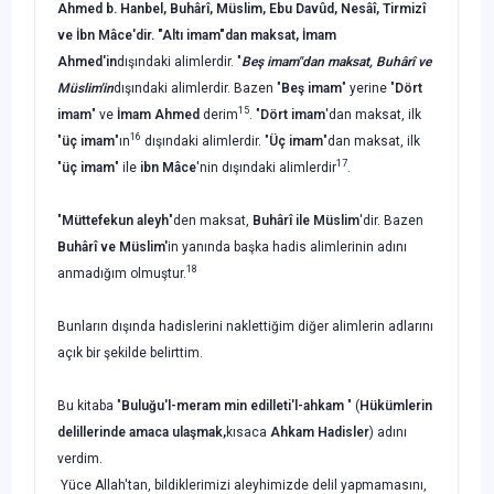
Ahmed b. Hanbel, Buhârî, Müslim, Ebu Davûd, Nesâî, Tirmizî
ve
İbn Mâce'dir. "Altı imam"dan maksat, İmam
Ahmed'in
dışındaki alimlerdir. "
Beş
imam"dan maksat, Buhârî ve
Müslim'in
dışındaki alimlerdir. Bazen "
Beş imam
" yerine "
Dört
15
imam
" ve
İmam Ahmed
derim
. "
Dört imam
'dan maksat, ilk
16
"
üç
imam
"ın
dışındaki alimlerdir. "
Üç imam
"dan maksat, ilk
17
"
üç imam
" ile
ibn
Mâce
'nin dışındaki alimlerdir
.
"
Müttefekun aleyh
"den maksat,
Buhârî ile Müslim
'­dir. Bazen
Buhârî ve Müslim'
in yanında başka hadis alimlerinin adını
18
anmadığım olmuştur.
Bunların dışında hadislerini naklettiğim diğer alimlerin adlarını
açık bir şekilde belirttim.
Bu kitaba "
Buluğu'l-meram min edilleti'l-ahkam
" (
Hükümlerin
delillerinde
amaca ulaşmak,
kısaca
Ahkam Hadisler
) adını
verdim.
Yüce Allah'tan, bildiklerimizi aleyhimizde delil yapmamasını,