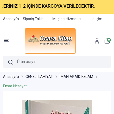
ERİNİZ 1-2 İÇİNDE KARGOYA VERİLECEKTİR.
Anasayfa
Sipariş Takibi
Müşteri Hizmetleri
İletişim
0
Anasayfa
GENEL İLAHİYAT
İMAN AKAİD KELAM
Ensar Neşriyat