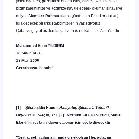
yolcu ederken, güzellikleri ondan (sas) bilerek, yan­lışları ise
bizim kalemimize ve aczimize havale ederek oku­manızı tavsiye
ediyor,
Alemlere Rahmet
olarak gönderilen Efendimiz'i (sas)
idrak edecek bir ufku Rabbimizden niyaz ediyoruz.
Çaba ve gayret bizden başarı ve hüsn-ü kabul ise Al­lah'tandır.
Muhammed Emin YILDIRIM
18 Safer 1427
18 Mart 2006
Cerrahpaşa- İstanbul
[1]
Şihabuddin Hanefi,
Haşiyetuş-Şihab ala Tefsiri'l-
Beydavi,
III, 244; IV, 371. [2] Merhum Ali Ulvi Kurucu, Sadık
Efendi'nin vefatını duyunca, onun için şöyle diyecektir:
"Serhat şehri cihana imanda örnek olsun Hep ağlayan