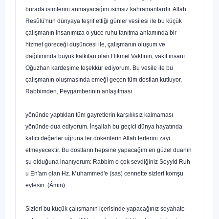
burada isimlerini anmayacağım isimsiz kahraman­lardır. Allah
Resûlü'nün dünyaya teşrif ettiği günler vesilesi ile bu küçük
çalışmanın insanımıza o yüce ruhu tanıtma anlamında bir
hizmet göreceği düşüncesi ile, çalışmanın oluşum ve
dağıtımında büyük katkıları olan Hikmet Vak­fının, vakıf insanı
Oğuzhan kardeşime teşekkür ediyorum. Bu vesile ile bu
çalışmanın oluşmasında emeği geçen tüm dostları kutluyor,
Rabbimden, Peygamberinin anlaşılması
yönünde yaptıkları tüm gayretlerin karşılıksız kalmama­sı
yönünde dua ediyorum. İnşallah bu geçici dünya haya­tında
kalıcı değerler uğruna ter dökenlerin Allah terlerini zayi
etmeyecektir. Bu dostların hepsine yapacağım en güzel duanın
şu olduğuna inanıyorum: Rabbim o çok sevdiğiniz Seyyid Ruh-
u En'am olan Hz. Muhammed'e (sas) cennette sizleri komşu
eylesin. (Âmin)
Sizleri bu küçük çalışmanın içerisinde yapacağınız se­yahate