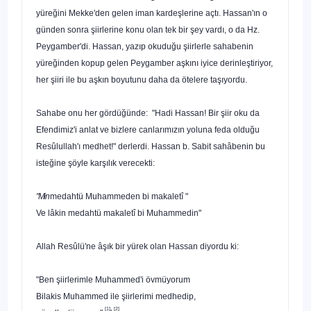
yüreğini Mekke'den gelen iman kardeşlerine açtı. Hassan'ın o
günden sonra şiirlerine konu olan tek bir şey vardı, o da Hz.
Peygamber'di. Hassan, yazıp okuduğu şiirler­le sahabenin
yüreğinden kopup gelen Peygamber aşkını iyice derinleştiriyor,
her şiiri ile bu aşkın boyutunu daha da ötele­re taşıyordu.
Sahabe onu her gördüğünde: "Hadi Hassan! Bir
şiir oku da
Efendimiz'i anlat ve bizlere canlarımızın yoluna feda olduğu
Resûlullah'ı medhet!" derlerdi. Hassan b. Sabit sahâbenin bu
isteğine şöyle karşılık verecekti:
"Min
medahtü Muhammeden bi makaletî "
Ve lâkin medahtü makaletî bi Muhammedin"
Allah Resûlü'ne âşık bir yürek olan Hassan diyordu ki:
"Ben şiirlerimle Muhammed'i övmüyorum
Bilakis Muhammed ile şiirlerimi medhedip,
[1]
[2]