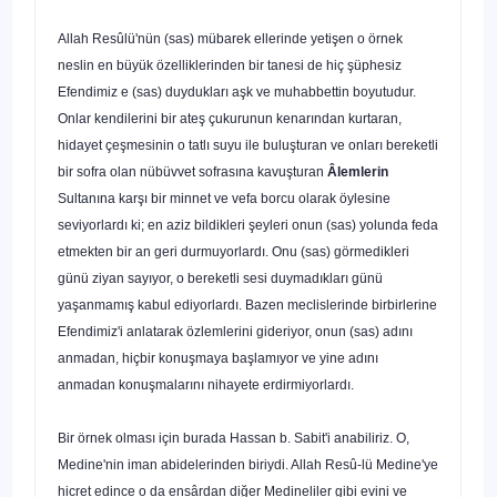
Allah Resûlü'nün (sas) mübarek ellerinde yetişen o ör­nek
neslin en büyük özelliklerinden bir tanesi de hiç şüp­hesiz
Efendimiz e (sas) duydukları aşk ve muhabbettin bo­yutudur.
Onlar kendilerini bir ateş çukurunun kenarından kurtaran,
hidayet çeşmesinin o tatlı suyu ile buluşturan ve onları bereketli
bir sofra olan nübüvvet sofrasına kavuştu­ran
Âlemlerin
Sultanına karşı bir minnet ve vefa borcu ola­rak öylesine
seviyorlardı ki; en aziz bildikleri şeyleri onun (sas) yolunda feda
etmekten bir an geri durmuyorlardı. Onu (sas) görmedikleri
günü ziyan sayıyor, o bereketli sesi duymadıkları günü
yaşanmamış kabul ediyorlardı. Bazen meclislerinde birbirlerine
Efendimiz'i anlatarak özlemleri­ni gideriyor, onun (sas) adını
anmadan, hiçbir konuşmaya başlamıyor ve yine adını
anmadan konuşmalarını nihayete erdirmiyorlardı.
Bir örnek olması için burada Hassan b. Sabit'i anabili­riz. O,
Medine'nin iman abidelerinden biriydi. Allah Resû-lü Medine'ye
hicret edince o da ensârdan diğer Medineliler gibi evini ve