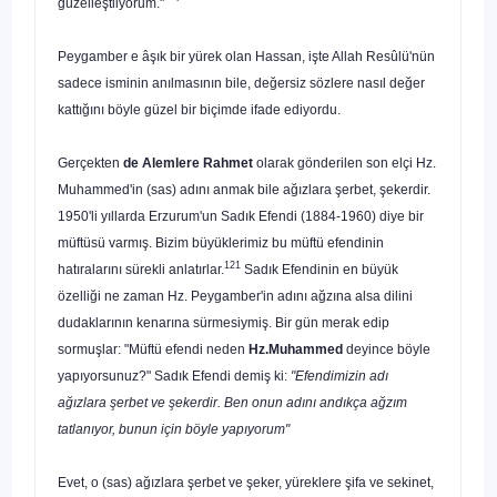
güzelleştiiyorum."
'
Peygamber e âşık bir yürek olan Hassan, işte Allah Resûlü'nün
sadece isminin anılmasının bile, değersiz sözlere na­sıl değer
kattığını böyle güzel bir biçimde ifade ediyordu.
Gerçekten
de Alemlere Rahmet
olarak gönderilen son elçi Hz.
Muhammed'in (sas) adını anmak bile ağızlara şerbet, şekerdir.
1950'li yıllarda Erzurum'un Sadık Efendi (1884-1960) diye bir
müftüsü varmış. Bizim büyüklerimiz bu müftü efendinin
121
hatıralarını sürekli anlatırlar.
Sadık Efendinin en büyük
özelliği ne zaman Hz. Peygamber'in adını ağzına alsa dilini
dudaklarının kenarına sürmesiymiş. Bir gün merak edip
sormuşlar: "Müftü efendi neden
Hz.Muhammed
deyince böyle
yapıyorsunuz?" Sadık Efendi de­miş ki:
"Efendimizin adı
ağızlara şerbet ve şekerdir. Ben onun adını andıkça ağzım
tatlanıyor, bunun için böyle yapıyorum"
Evet, o (sas) ağızlara şerbet ve şeker, yüreklere şifa ve sekinet,