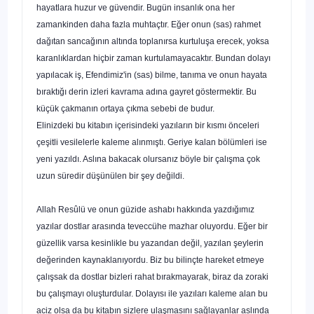
hayatlara huzur ve güvendir. Bugün insanlık ona her
zamankinden daha fazla muhtaçtır. Eğer onun (sas) rahmet
dağıtan sancağının altında toplanırsa kurtuluşa erecek, yok­sa
karanlıklardan hiçbir zaman kurtulamayacaktır. Bundan dolayı
yapılacak iş, Efendimiz'in (sas) bilme, tanıma ve onun hayata
bıraktığı derin izleri kavrama adına gayret göster­mektir. Bu
küçük çakmanın ortaya çıkma sebebi de budur.
Elinizdeki bu kitabın içerisindeki yazıların bir kısmı önceleri
çeşitli vesilelerle kaleme alınmıştı. Geriye kalan bö­lümleri ise
yeni yazıldı. Aslına bakacak olursanız böyle bir çalışma çok
uzun süredir düşünülen bir şey değildi.
Allah Resûlü ve onun güzide ashabı hakkında yazdığımız
yazılar dostlar arasında teveccühe mazhar oluyordu. Eğer bir
güzel­lik varsa kesinlikle bu yazandan değil, yazılan şeylerin
de­ğerinden kaynaklanıyordu. Biz bu bilinçte hareket etmeye
çalışsak da dostlar bizleri rahat bırakmayarak, biraz da zo­raki
bu çalışmayı oluşturdular. Dolayısı ile yazıları kaleme alan bu
aciz olsa da bu kitabın sizlere ulaşmasını sağlayanlar aslında