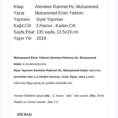
Kitap Alemlere Rahmet Hz. Muhammed
Yazar Muhammed Emin Yıldırım
Yayınevi Siyer Yayınları
Kağıt Cilt 2.Hamur - Karton Cilt
Sayfa Ebat 135 sayfa, 13.5x19 cm
Yayın Yılı 2019
Muhammed Emin Yıldırım Alemlere Rahmet Hz. Muhammed
kitabı
nı incelemektesiniz.
Siyer Yayınevi Alemlere Rahmet Hz. Muhammed kitabı
hakkında
yorumları oku
yup
kitabın
konusu
,
özeti
,
fiyatı, satış
şartları
hakkında bilgiyi geniş bir şekilde edinebilirsiniz.
Yaratan Rabbinin adıyla
oku
. O, insanı " alak " dan yarattı.
Oku
, Senin
Rabbin en cömert olandır. Alak 1-2
SÖZ BAŞI