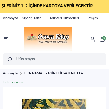
LERİNİZ 1-2 İÇİNDE KARGOYA VERİLECEKTİR.
Anasayfa
Sipariş Takibi
Müşteri Hizmetleri
İletişim
0
Anasayfa
DUA NAMAZ YASİN ELİFBA KARTELA
Fetih Yayınları