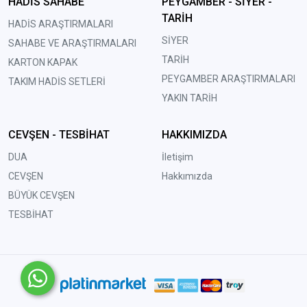
HADİS SAHABE
PEYGAMBER - SİYER -
TARİH
HADİS ARAŞTIRMALARI
SİYER
SAHABE VE ARAŞTIRMALARI
TARİH
KARTON KAPAK
PEYGAMBER ARAŞTIRMALARI
TAKIM HADİS SETLERİ
YAKIN TARİH
CEVŞEN - TESBİHAT
HAKKIMIZDA
DUA
İletişim
CEVŞEN
Hakkımızda
BÜYÜK CEVŞEN
TESBİHAT