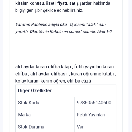
kitabın
konusu
,
özeti
,
fiyatı, satış
şartları hakkında
bilgiyi geniş bir şekilde edinebilirsiniz.
Yaratan Rabbinin adıyla
oku
. O, insanı " alak " dan
yarattı.
Oku
, Senin Rabbin en cömert olandır. Alak 1-2
ali haydar kuran elifba kitap , fetih yayınları kuran
elifba , ali haydar elifbası , kuran öğrenme kitabı ,
kolay kuranı kerim öğren, elif ba cüzü
Diğer Özellikler
Stok Kodu
9786056140600
Marka
Fetih Yayınları
Stok Durumu
Var