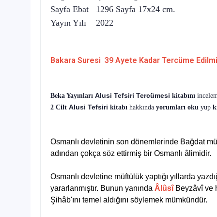
Sayfa Ebat 1296 Sayfa 17x24 cm.
Yayın Yılı 2022
Bakara Suresi 39 Ayete Kadar Tercüme Edilmiş
Alusi Tefsiri
Tercümesi
Beka Yayınları
kitabını
incele
Alusi Tefsiri
2 Cilt
kitabı
hakkında
yorumları oku
yup
k
Osmanlı devletinin son dönemlerinde Bağdat müftüs
adından çokça söz ettirmiş bir Osmanlı âlimidir.
Osmanlı devletine müftülük yaptığı yıllarda yazdı
yararlanmıştır. Bunun yanında
Âlûsî
Beyzâvî ve hâ
Şihâb'ını temel aldığını söylemek mümkündür.