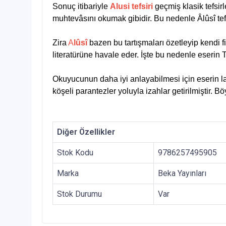
Sonuç itibariyle
A
lusi tefsiri
geçmiş klasik tefsirl
muhtevâsını okumak gibidir. Bu nedenle Âlûsî tef
Zira
A
lûsî
bazen bu tartışmaları özetleyip kendi fi
literatürüne havale eder. İşte bu nedenle eserin 
Okuyucunun daha iyi anlayabilmesi için eserin l
köşeli parantezler yoluyla izahlar getirilmiştir. 
Diğer Özellikler
Stok Kodu
9786257495905
Marka
Beka Yayınları
Stok Durumu
Var