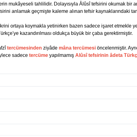
erin mukâyeseli tahlilidir. Dolayısıyla Âlûsî tefsirini okumak bir
sirini anlamak geçmişte kaleme alınan tefsir kaynaklarındaki ta
krini ortaya koymakla yetinirken bazen sadece işaret etmekle yetin
Türkçe'ye kazandırılması oldukça büyük bir çaba gerektirmiştir.
afzî
tercümesinden
ziyâde
mâna tercümesi
öncelenmiştir. Ayrı
Böylece sadece
tercüme
yapılmamış
Alûsî tefsirinin âdeta Türk