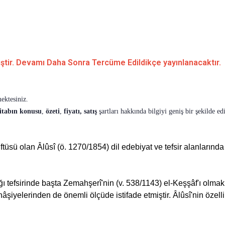
tir. Devamı Daha Sonra Tercüme Edildikçe yayınlanacaktır.
mektesiniz.
itabın
konusu
,
özeti
,
fiyatı, satış
şartları hakkında bilgiyi geniş bir şekilde edi
ü olan Âlûsî (ö. 1270/1854) dil edebiyat ve tefsir alanlarında ya
ğı tefsirinde başta Zemahşerî'nin (v. 538/1143) el-Keşşâf'ı olma
şiyelerinden de önemli ölçüde istifade etmiştir. Âlûsî'nin özell