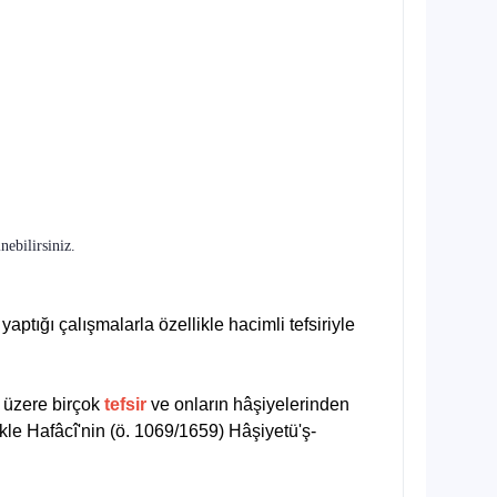
nebilirsiniz.
ptığı çalışmalarla özellikle hacimli tefsiriyle
k üzere birçok
tefsir
ve onların hâşiyelerinden
ikle Hafâcî'nin (ö. 1069/1659) Hâşiyetü'ş-