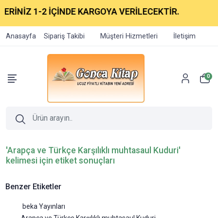
ERİNİZ 1-2 İÇİNDE KARGOYA VERİLECEKTİR.
Anasayfa
Sipariş Takibi
Müşteri Hizmetleri
İletişim
0
'Arapça ve Türkçe Karşılıklı muhtasaul Kuduri'
kelimesi için etiket sonuçları
Benzer Etiketler
beka Yayınları