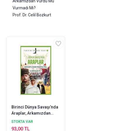
Arkamızdan Vurdu Mu
Vurmadı Mı?
Prof. Dr. Celil Bozkurt
Birinci Dünya Savaşı’nda
Araplar, Arkamızdan
Vurdu mu, Vurmadı mı?
STOKTA VAR
Beyan Yayınları
93,00 TL