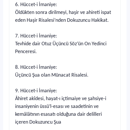
6. Hüccet-i İmaniye:
Öldükten sonra dirilmeyi, haşir ve ahireti ispat
eden Haşir Risalesi’nden Dokuzuncu Hakikat.
7. Hüccet-i İmaniye:
Tevhide dair Otuz Üçüncü Söz’ün On Yedinci
Penceresi.
8. Hüccet-i İmaniye:
Üçüncü Şua olan Münacat Risalesi.
9. Hüccet-i İmaniye:
Âhiret akîdesi, hayat-ı içtimaiye ve şahsiye-i
insaniyenin üssü’l-esası ve saadetinin ve
kemâlâtının esasatı olduğuna dair delilleri
içeren Dokuzuncu Şua