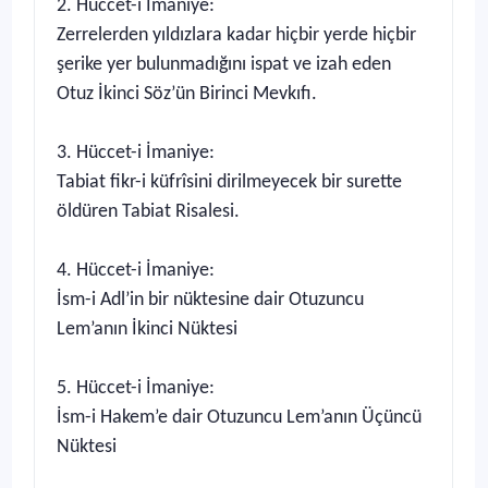
2. Hüccet-i İmaniye:
Zerrelerden yıldızlara kadar hiçbir yerde hiçbir
şerike yer bulunmadığını ispat ve izah eden
Otuz İkinci Söz’ün Birinci Mevkıfı.
3. Hüccet-i İmaniye:
Tabiat fikr-i küfrîsini dirilmeyecek bir surette
öldüren Tabiat Risalesi.
4. Hüccet-i İmaniye:
İsm-i Adl’in bir nüktesine dair Otuzuncu
Lem’anın İkinci Nüktesi
5. Hüccet-i İmaniye:
İsm-i Hakem’e dair Otuzuncu Lem’anın Üçüncü
Nüktesi