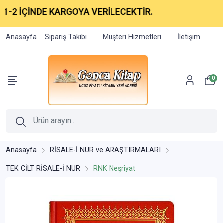
İÇİNDE KARGOYA VERİLECEKTİR.
Anasayfa
Sipariş Takibi
Müşteri Hizmetleri
İletişim
0
Anasayfa
RİSALE-İ NUR ve ARAŞTIRMALARI
TEK CİLT RİSALE-İ NUR
RNK Neşriyat