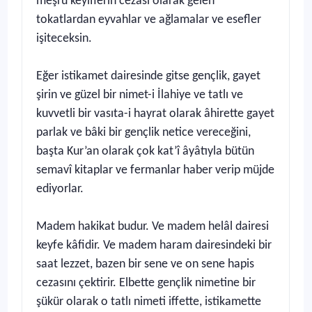
meşru keyiflerin cezası olarak gelen
tokatlardan eyvahlar ve ağlamalar ve esefler
işiteceksin.
Eğer istikamet dairesinde gitse gençlik, gayet
şirin ve güzel bir nimet-i İlahiye ve tatlı ve
kuvvetli bir vasıta-i hayrat olarak âhirette gayet
parlak ve bâki bir gençlik netice vereceğini,
başta Kur’an olarak çok kat’î âyâtıyla bütün
semavî kitaplar ve fermanlar haber verip müjde
ediyorlar.
Madem hakikat budur. Ve madem helâl dairesi
keyfe kâfidir. Ve madem haram dairesindeki bir
saat lezzet, bazen bir sene ve on sene hapis
cezasını çektirir. Elbette gençlik nimetine bir
şükür olarak o tatlı nimeti iffette, istikamette