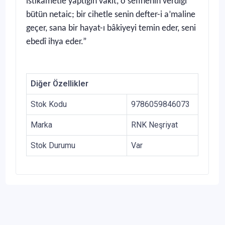
istikametle yaptığın vakit, o sefinenin verdiği
bütün netaic; bir cihetle senin defter-i a’maline
geçer, sana bir hayat-ı bâkiyeyi temin eder, seni
ebedî ihya eder.”
Diğer Özellikler
Stok Kodu
9786059846073
Marka
RNK Neşriyat
Stok Durumu
Var