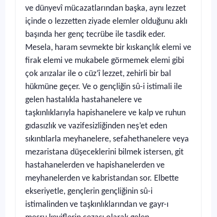
ve dünyevî mücazatlarından başka, aynı lezzet
içinde o lezzetten ziyade elemler olduğunu aklı
başında her genç tecrübe ile tasdik eder.
Mesela, haram sevmekte bir kıskançlık elemi ve
firak elemi ve mukabele görmemek elemi gibi
çok arızalar ile o cüz’î lezzet, zehirli bir bal
hükmüne geçer. Ve o gençliğin sû-i istimali ile
gelen hastalıkla hastahanelere ve
taşkınlıklarıyla hapishanelere ve kalp ve ruhun
gıdasızlık ve vazifesizliğinden neş’et eden
sıkıntılarla meyhanelere, sefahethanelere veya
mezaristana düşeceklerini bilmek istersen, git
hastahanelerden ve hapishanelerden ve
meyhanelerden ve kabristandan sor. Elbette
ekseriyetle, gençlerin gençliğinin sû-i
istimalinden ve taşkınlıklarından ve gayr-ı