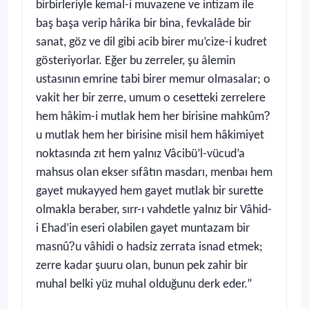
birbirleriyle kemal-i muvazene ve intizam ile
baş başa verip hârika bir bina, fevkalâde bir
sanat, göz ve dil gibi acib birer mu’cize-i kudret
gösteriyorlar. Eğer bu zerreler, şu âlemin
ustasının emrine tabi birer memur olmasalar; o
vakit her bir zerre, umum o cesetteki zerrelere
?
hem hâkim-i mutlak hem her birisine mahkûm
u mutlak hem her birisine misil hem hâkimiyet
noktasında zıt hem yalnız Vâcibü’l-vücud’a
mahsus olan ekser sıfâtın masdarı, menbaı hem
gayet mukayyed hem gayet mutlak bir surette
olmakla beraber, sırr-ı vahdetle yalnız bir Vâhid-
i Ehad’in eseri olabilen gayet muntazam bir
?
masnû
u vâhidi o hadsiz zerrata isnad etmek;
zerre kadar şuuru olan, bunun pek zahir bir
muhal belki yüz muhal olduğunu derk eder.”