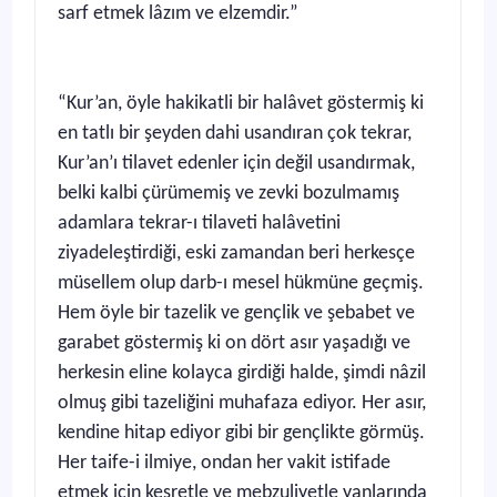
sarf etmek lâzım ve elzemdir.”
“Kur’an, öyle hakikatli bir halâvet göstermiş ki
en tatlı bir şeyden dahi usandıran çok tekrar,
Kur’an’ı tilavet edenler için değil usandırmak,
belki kalbi çürümemiş ve zevki bozulmamış
adamlara tekrar-ı tilaveti halâvetini
ziyadeleştirdiği, eski zamandan beri herkesçe
müsellem olup darb-ı mesel hükmüne geçmiş.
Hem öyle bir tazelik ve gençlik ve şebabet ve
garabet göstermiş ki on dört asır yaşadığı ve
herkesin eline kolayca girdiği halde, şimdi nâzil
olmuş gibi tazeliğini muhafaza ediyor. Her asır,
kendine hitap ediyor gibi bir gençlikte görmüş.
Her taife-i ilmiye, ondan her vakit istifade
etmek için kesretle ve mebzuliyetle yanlarında