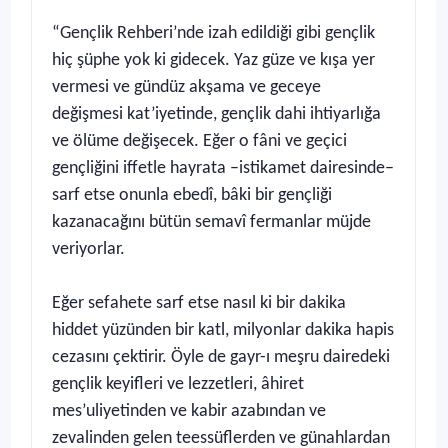
“Gençlik Rehberi’nde izah edildiği gibi gençlik
hiç şüphe yok ki gidecek. Yaz güze ve kışa yer
vermesi ve gündüz akşama ve geceye
değişmesi kat’iyetinde, gençlik dahi ihtiyarlığa
ve ölüme değişecek. Eğer o fâni ve geçici
gençliğini iffetle hayrata –istikamet dairesinde–
sarf etse onunla ebedî, bâki bir gençliği
kazanacağını bütün semavî fermanlar müjde
veriyorlar.
Eğer sefahete sarf etse nasıl ki bir dakika
hiddet yüzünden bir katl, milyonlar dakika hapis
cezasını çektirir. Öyle de gayr-ı meşru dairedeki
gençlik keyifleri ve lezzetleri, âhiret
mes’uliyetinden ve kabir azabından ve
zevalinden gelen teessüflerden ve günahlardan