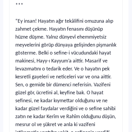
***
“Ey insan! Hayatın ağır tekâlifini omuzuna alıp
zahmet çekme. Hayatın fenasını düşünüp
hüzne düşme. Yalnız dünyevî ehemmiyetsiz
meyvelerini görüp dünyaya gelişinden pişmanlık
gösterme. Belki o sefine-i vücudundaki hayat
makinesi, Hayy-ı Kayyum’a aittir. Masarif ve
levazımatını o tedarik eder. Ve o hayatın pek
kesretli gayeleri ve neticeleri var ve ona aittir.
Sen, o gemide bir dümenci neferisin. Vazifeni
güzel gör, ücretini al, keyfine bak. O hayat
sefinesi, ne kadar kıymettar olduğunu ve ne
kadar güzel faydalar verdiğini ve o sefine sahibi
zatın ne kadar Kerîm ve Rahîm olduğunu düşün,
mesrur ol ve şükret ve anla ki vazifeni