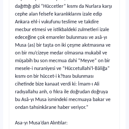
dağıttığı gibi “Hüccetler” kısmı da Nurlara karşı
cephe alan felsefe karanlıklarını izale edip
Ankara ehl-i vukufunu teslime ve takdire
mecbur etmesi ve istikbaldeki zulmetleri izale
edeceğine çok emareler bulunması ve asâ-yı
Musa (as) bir taşta on iki çeşme akıtmasına ve
on bir mu’cizeye medar olmasına mukabil ve
müşabih bu son mecmua dahi “Meyve” on bir
mesele-i nuraniyesi ve “Hüccetullahi’l-Bâliğa”
kısmı on bir hüccet-i k?tıası bulunması
cihetinde bize kanaat verdi ki: İmam-ı Ali
radıyallahu anh, o fıkra ile doğrudan doğruya
bu Asâ-yı Musa ismindeki mecmuaya bakar ve
ondan tahsinkârane haber veriyor.”
Asa-yı Musa’dan Alıntılar: