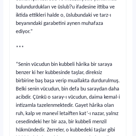
?
bulundurdukları ve üslub
u ifadesine ittiba ve
iktida ettikleri halde o, üslubundaki ve tarz-ı
beyanındaki garabetini aynen muhafaza
ediyor.”
***
“Senin vücudun bin kubbeli hârika bir saraya
benzer ki her kubbesinde taşlar, direksiz
birbirine baş başa verip muallakta durdurulmuş.
Belki senin vücudun, bin defa bu saraydan daha
acibdir. Çünkü o saray-ı vücudun, daima kemal-i
intizamla tazelenmektedir. Gayet hârika olan
ruh, kalp ve manevî letaiften kat’-ı nazar, yalnız
cesedindeki her bir aza, bir kubbeli menzil
hükmündedir. Zerreler, o kubbedeki taşlar gibi