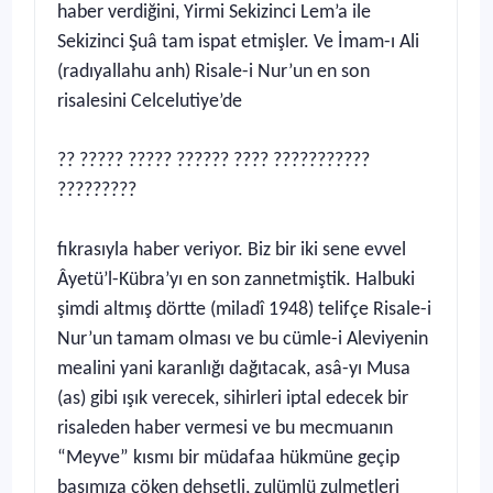
haber verdiğini, Yirmi Sekizinci Lem’a ile
Sekizinci Şuâ tam ispat etmişler. Ve İmam-ı Ali
(radıyallahu anh) Risale-i Nur’un en son
risalesini Celcelutiye’de
?? ????? ????? ?????? ???? ???????????
?????????
fıkrasıyla haber veriyor. Biz bir iki sene evvel
Âyetü’l-Kübra’yı en son zannetmiştik. Halbuki
şimdi altmış dörtte (miladî 1948) telifçe Risale-i
Nur’un tamam olması ve bu cümle-i Aleviyenin
mealini yani karanlığı dağıtacak, asâ-yı Musa
(as) gibi ışık verecek, sihirleri iptal edecek bir
risaleden haber vermesi ve bu mecmuanın
“Meyve” kısmı bir müdafaa hükmüne geçip
başımıza çöken dehşetli, zulümlü zulmetleri