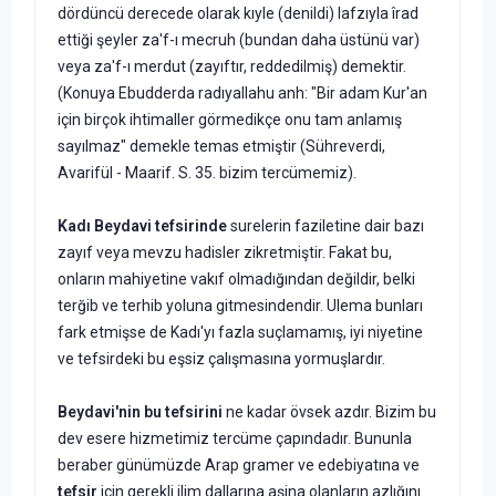
dördüncü de­recede olarak kıyle (denildi) lafzıyla îrad
ettiği şeyler za'f-ı mecruh (bundan daha üstünü var)
veya za'f-ı merdut (zayıftır, reddedilmiş) demektir.
(Konuya Ebudderda radıyallahu anh: "Bir adam Kur'an
için birçok ihtimaller görmedikçe onu tam anlamış
sayılmaz" demekle te­mas etmiştir (Sühreverdi,
Avarifül - Maarif. S. 35. bizim tercümemiz).
Kad
ı Beydavi tefsirinde
surelerin faziletine dair bazı
zayıf veya mevzu hadisler zikretmiştir. Fakat bu,
onların mahiyetine vakıf olma­dığından değildir, belki
terğib ve terhib yoluna gitmesindendir. Ule­ma bunları
fark etmişse de Kadı'yı fazla suçlamamış, iyi niyetine
ve tefsirdeki bu eşsiz çalışmasına yormuşlardır.
Beydav
i'nin bu tefsirini
ne kadar övsek azdır. Bizim bu
dev esere hizmetimiz tercüme çapındadır. Bununla
beraber günümüzde Arap gramer ve edebiyatına ve
tefsir
için gerekli ilim dallarına aşina olan­ların azlığını