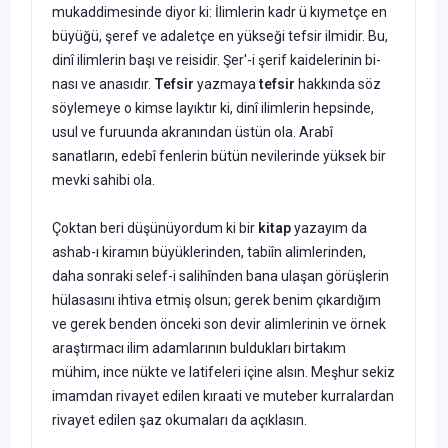
mukaddimesinde diyor ki: İlimlerin kadr ü kıymetçe en
büyüğü, şeref ve adaletçe en yükseği tef­sir ilmidir. Bu,
dinî ilimlerin başı ve reisidir. Şer'-i şerif kaidelerinin bi­
nası ve anasıdır.
Tefsir
yazmaya
tefsir
hakkında söz
söylemeye o kimse layıktır ki, dinî ilimlerin hepsinde,
usul ve furuunda akranından üs­tün ola. Arabî
sanatların, edebî fenlerin bütün nevilerinde yüksek bir
mevki sahibi ola.
Çoktan beri düşünüyordum ki bir
kitap
yazayım da
ashab-ı kiramın büyüklerinden, tabiîn alimlerinden,
daha sonraki selef-i salihînden bana ulaşan görüşlerin
hülasasını ihtiva etmiş olsun; gerek benim çı­kardığım
ve gerek benden önceki son devir alimlerinin ve örnek
araş­tırmacı ilim adamlarının buldukları birtakım
mühim, ince nükte ve latifeleri içine alsın. Meşhur sekiz
imamdan rivayet edilen kıraati ve muteber kurralardan
rivayet edilen şaz okumaları da açıklasın.