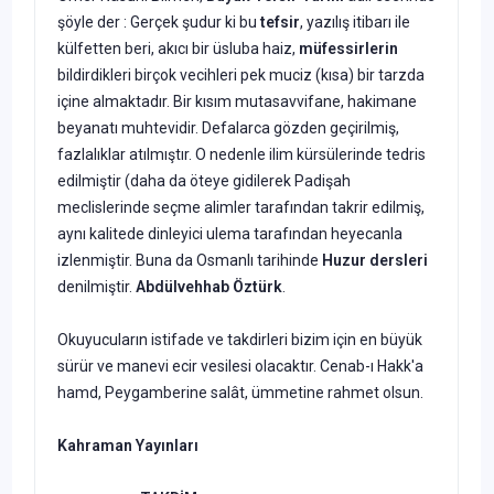
şöyle der : Gerçek şudur ki bu
tefsir
, yazılış itibarı ile
külfetten beri, akıcı bir üs­luba haiz,
müfessirlerin
bildirdikleri birçok vecihleri pek muciz (kısa) bir tarzda
içine almaktadır. Bir kısım mutasavvifane, hakimane
beya­natı muhtevidir. Defalarca gözden geçirilmiş,
fazlalıklar atılmıştır. O nedenle ilim kürsülerinde tedris
edilmiştir (daha da öteye gidilerek Padişah
meclislerinde seçme alimler tarafından takrir edilmiş,
aynı kalitede dinleyici ulema tarafından heyecanla
izlenmiştir. Buna da Osmanlı tarihinde
Huzur dersleri
denilmiştir.
Abdülvehhab Öztürk
.
Okuyucuların istifade ve takdirleri bizim için en büyük
sürür ve manevi ecir vesilesi olacaktır. Cenab-ı Hakk'a
hamd, Peygamberine salât, ümmetine rahmet olsun.
Kahraman Yay
ınları