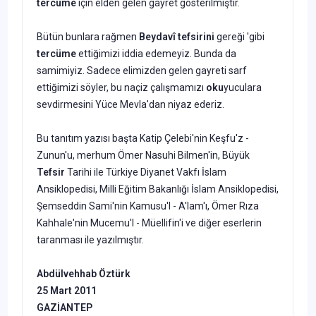
tercüme
için elden gelen gayret gösterilmiştir.
Bütün bunlara rağmen
Beydavî tefsirini
gereği 'gibi
tercüme
etti­ğimizi iddia edemeyiz. Bunda da
samimiyiz. Sadece elimizden gelen gayreti sarf
ettiğimizi söyler, bu naçiz çalışmamızı
oku
yuculara
sev­dirmesini Yüce Mevla'dan niyaz ederiz.
Bu tanıtım yazısı başta Katip Çelebi'nin Keşfu'z -
Zunun'u, mer­hum Ömer Nasuhi Bilmen'in, Büyük
Tefsir
Tarihi ile Türkiye Diyanet Vakfı İslam
Ansiklopedisi, Milli Eğitim Bakanlığı İslam Ansiklopedi­si,
Şemseddin Sami'nin Kamusu'l - A'lam'ı, Ömer Rıza
Kahhale'nin Mucemu'l - Müellifin'i ve diğer eserlerin
taranması ile yazılmıştır.
Abd
ülvehhab Öztürk
25 Mart 2011
GAZ
İANTEP