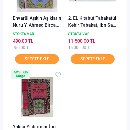
Envarül Aşıkin Aşıkların
2. EL Kitabüt Tabakatül
Nuru Y. Ahmed Bircan
Kebir Tabakat, İbn Sad,
Osmanlıca Türkçe
11 Cilt
STOKTA VAR
STOKTA VAR
Esma Yayın 2.EL
490,00 TL
11.500,00 TL
750,00 TL
16.000,00 TL
Aynı Gün
Kargo
Yakıcı Yıldırımlar İbn