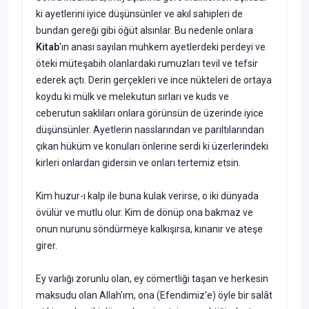
ki ayet­lerini iyice düşünsünler ve akıl sahipleri de
bundan gereği gibi öğüt alsınlar. Bu nedenle onlara
Kitab
'ın anası sayılan muhkem ayetlerdeki perdeyi ve
öteki müteşabih olanlardaki rumuzları tevil ve tefsir
ede­rek açtı. Derin gerçekleri ve ince nükteleri de ortaya
koydu ki mülk ve melekutun sırları ve kuds ve
ceberutun saklıları onlara görünsün de üzerinde iyice
düşünsünler. Ayetlerin nasslarından ve parıltılarından
çıkan hüküm ve konuları önlerine serdi ki üzerlerindeki
kirleri onlar­dan gidersin ve onları tertemiz etsin.
Kim huzur-ı kalp ile buna kulak verirse, o iki dünyada
övülür ve mutlu olur. Kim de dönüp ona bakmaz ve
onun nurunu söndürmeye kalkışırsa, kınanır ve ateşe
girer.
Ey varlığı zorunlu olan, ey cömertliği taşan ve herkesin
maksudu olan Allah'ım, ona (Efendimiz'e) öyle bir salât