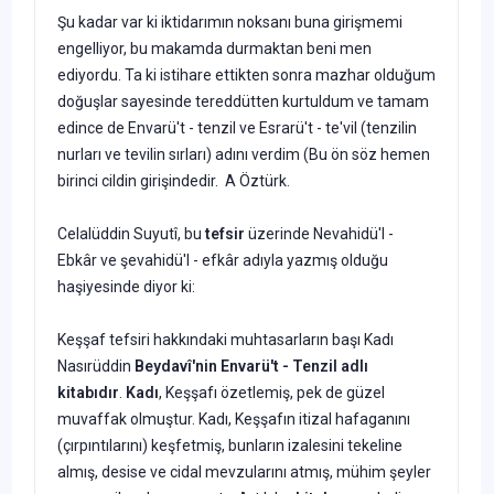
Şu kadar var ki iktidarımın noksanı buna girişmemi
engelliyor, bu makamda durmaktan beni men
ediyordu. Ta ki istihare ettikten sonra mazhar olduğum
doğuşlar sayesinde tereddütten kurtuldum ve ta­mam
edince de Envarü't - tenzil ve Esrarü't - te'vil (tenzilin
nurları ve
tevilin sırları) adını verdim (Bu ön söz hemen
birinci cildin girişindedir. A Öztürk.
Celalüddin Suyutî, bu
tefsir
üzerinde Nevahidü'l -
Ebkâr ve şevahidü'l - efkâr adıyla yazmış olduğu
haşiyesinde diyor ki:
Keşşaf tefsiri hakkındaki muhtasarların başı Kadı
Nasırüddin
Beydavî'nin Envarü't - Tenzil adlı
kitabıdır
.
Kadı
, Keşşafı özetlemiş, pek de güzel
muvaffak olmuştur. Kadı, Keşşafın itizal hafaganını
(çır­pıntılarını) keşfetmiş, bunların izalesini tekeline
almış, desise ve cidal mevzularını atmış, mühim şeyler