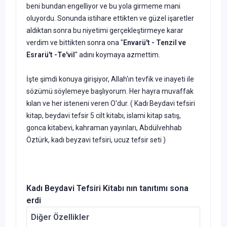
beni bundan engelliyor ve bu yola girmeme mani
oluyordu. Sonunda istihare ettikten ve güzel işaretler
aldıktan sonra bu niyetimi gerçek­leştirmeye karar
verdim ve bittikten sonra ona "
Envarü't - Tenzil ve
Esrarü't -Te'vil
" adını koymaya azmettim.
İşte şimdi konuya girişiyor, Allah'ın tevfik ve inayeti ile
sözümü söylemeye başlıyorum. Her hayra muvaffak
kılan ve her isteneni ve­ren O'dur. ( Kadı Beydavi tefsiri
kitap, beydavi tefsir 5 cilt kitabı, islami kitap satış,
gonca kitabevi, kahraman yayınları, Abdülvehhab
Öztürk, kadı beyzavi tefsiri, ucuz tefsir seti
)
Kadı Beydavi Tefsiri Kitabı nın tanıtımı sona
erdi
Diğer Özellikler