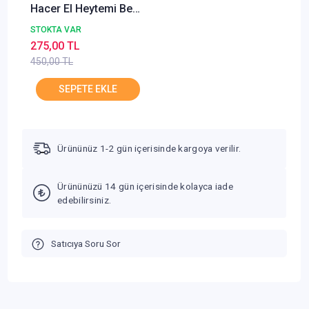
Hacer El Heytemi Bedir
Yayın 2. EL
STOKTA VAR
275,00 TL
450,00 TL
Ürününüz 1-2 gün içerisinde kargoya verilir.
Ürününüzü 14 gün içerisinde kolayca iade
edebilirsiniz.
Satıcıya Soru Sor