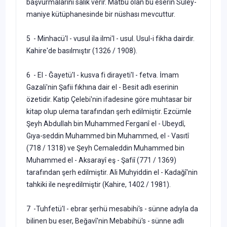
başvurmalarını salık verir. Matbu olan bu eserin Süley­
maniye kütüphanesinde bir nüshası mevcuttur.
5 - Minhacü'l - vusul ila ilmi'l - usul. Usul-i fikha dairdir.
Kahire'de basılmıştır (1326 / 1908).
6 - El - Ğayetü'l - kusva fi dirayeti'l - fetva. İmam
Gazali'nin Şa­fii fıkhına dair el - Besit adlı eserinin
özetidir. Katip Çelebi'nin ifade­sine göre muhtasar bir
kitap olup ulema tarafından şerh edilmiştir. Ezcümle
Şeyh Abdullah bin Muhammed Ferganî el - Ubeydî,
Gıya-seddin Muhammed bin Muhammed, el - Vasıtî
(718 / 1318) ve Şeyh Cemaleddin Muhammed bin
Muhammed el - Aksarayî eş - Şafiî (771 / 1369)
tarafından şerh edilmiştir. Ali Muhyiddin el - Kadağî'nin
tah­kiki ile neşredilmiştir (Kahire, 1402 / 1981).
7 -Tuhfetü'l - ebrar şerhü mesabihi's - sünne adıyla da
bilinen bu eser, Beğavî'nin Mebabihü's - sünne adlı