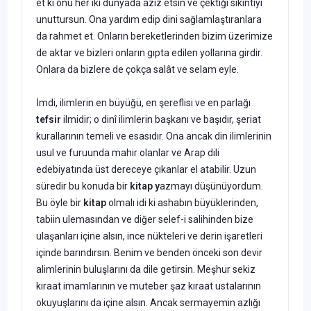
et ki onu her iki dün­yada aziz etsin ve çektiği sıkıntıyı
unuttursun. Ona yardım edip dini sağlamlaştıranlara
da rahmet et. Onların bereketlerinden bizim üze­rimize
de aktar ve bizleri onların gıpta edilen yollarına girdir.
Onlara da bizlere de çokça salât ve selam eyle.
İmdi, ilimlerin en büyüğü, en şereflisi ve en parlağı
tefsir
ilmidir; o dinî ilimlerin başkanı ve başıdır, şeriat
kurallarının temeli ve esasıdır. Ona ancak din ilimlerinin
usul ve furuunda mahir olanlar ve Arap dili
edebiyatında üst dereceye çıkanlar el atabilir. Uzun
süredir bu konu­da bir
kitap y
azmayı düşünüyordum.
Bu öyle bir
kitap
olmalı idi ki as­habın büyüklerinden,
tabiin ulemasından ve diğer selef-i salihinden bize
ulaşanları içine alsın, ince nükteleri ve derin işaretleri
içinde ba­rındırsın. Benim ve benden önceki son devir
alimlerinin buluşlarını da dile getirsin. Meşhur sekiz
kıraat imamlarının ve muteber şaz kı­raat ustalarının
okuyuşlarını da içine alsın. Ancak sermayemin azlığı