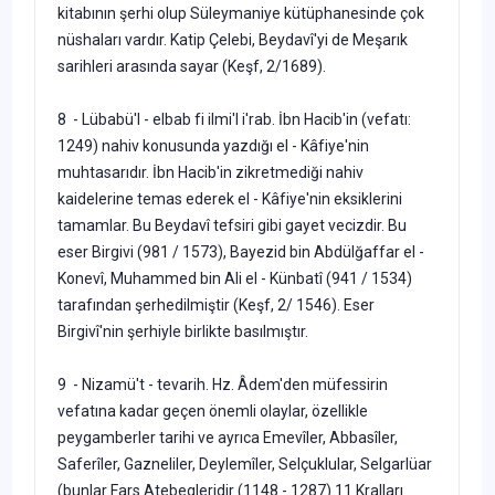
kitabının şerhi olup Süley­maniye kütüphanesinde çok
nüshaları vardır. Katip Çelebi, Beydavî'yi de Meşarık
sarihleri arasında sayar (Keşf, 2/1689).
8 - Lübabü'l - elbab fi ilmi'l i'rab. İbn Hacib'in (vefatı:
1249) na­hiv konusunda yazdığı el - Kâfiye'nin
muhtasarıdır. İbn Hacib'in zik­retmediği nahiv
kaidelerine temas ederek el - Kâfiye'nin eksiklerini
tamamlar. Bu Beydavî tefsiri gibi gayet vecizdir. Bu
eser Birgivi (981 / 1573), Bayezid bin Abdülğaffar el -
Konevî, Muhammed bin Ali el - Künbatî (941 / 1534)
tarafından şerhedilmiştir (Keşf, 2/ 1546). Eser
Birgivî'nin şerhiyle birlikte basılmıştır.
9 - Nizamü't - tevarih. Hz. Âdem'den müfessirin
vefatına kadar ge­çen önemli olaylar, özellikle
peygamberler tarihi ve ayrıca Emevîler, Abbasîler,
Saferîler, Gazneliler, Deylemîler, Selçuklular, Selgarlüar
(bunlar Fars Atebegleridir (1148 - 1287) 11 Kralları