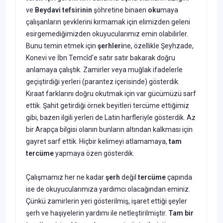
ve
Beydavi
tefsirinin
şöhretine binaen
oku
maya
çalışan­ların şevklerini kırmamak için elimizden geleni
esirgemediğimizden okuyucularımız emin olabilirler.
Bunu temin etmek için
şerhleri
ne, özellikle Şeyhzade,
Konevi ve İbn Temcîd'e satır satır bakarak doğru
anlamaya çalıştık. Zamirler veya muğlak ifadelerle
geçiştirdiği yer
leri (parantez içerisinde) gösterdik.
Kıraat farklarını doğru okutmak için var gücümüzü sarf
ettik. Şahit getirdiği örnek beyitleri tercüme ettiğimiz
gibi, bazen ilgili yerleri de Latin harfleriyle gösterdik. Az
bir Arapça bilgisi olanın bunların altından kalkması için
gayret sarf ettik. Hiçbir kelimeyi atlamamaya,
tam
tercüme
yapmaya özen gösterdik.
Çalışmamız her ne kadar
şerh
değil
tercüme
çapında
ise de oku­yucularımıza yardımcı olacağından eminiz.
Çünkü zamirlerin yeri gösterilmiş, işaret ettiği şeyler
şerh ve haşiyelerin yardımı ile netleştirilmiştir.
Tam bir