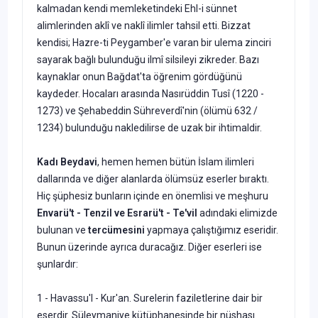
kalmadan kendi memleketindeki Ehl-i sün­net
alimlerinden aklî ve naklî ilimler tahsil etti. Bizzat
kendisi; Hazre-ti Peygamber'e varan bir ulema zinciri
sayarak bağlı bulunduğu ilmî silsileyi zikreder. Bazı
kaynaklar onun Bağdat'ta öğrenim gördüğünü
kaydeder. Hocaları arasında Nasırüddin Tusî (1220 -
1273) ve Şehabeddin Sühreverdî'nin (ölümü 632 /
1234) bulunduğu nakledilirse de uzak bir ihtimaldir.
Kad
ı Beydavi
, hemen hemen bütün İslam ilimleri
dallarında ve di­ğer alanlarda ölümsüz eserler bıraktı.
Hiç şüphesiz bunların içinde en önemlisi ve meşhuru
Envarü't - Tenzil ve Esrarü't - Te'vil
adındaki eli­mizde
bulunan ve
tercümesini
yapmaya çalıştığımız eseridir.
Bunun üzerinde ayrıca duracağız. Diğer eserleri ise
şunlardır:
1 - Havassu'l - Kur'an. Surelerin faziletlerine dair bir
eserdir. Süleymaniye kütüphanesinde bir nüshası