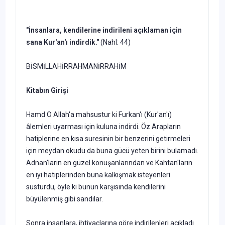
"
İnsanlara, kendilerine indirileni açıklaman için
sana Kur'an'ı indirdik."
(Nahl: 44)
BİSMİLLAHİRRAHMANİRRAHİM
Kitabın Girişi
Hamd O Allah'a mahsustur ki Furkan'ı (Kur'an'ı)
âlemleri uyarma­sı için kuluna indirdi. Öz Arapların
hatiplerine en kısa suresinin bir benzerini getirmeleri
için meydan okudu da buna gücü yeten birini bulamadı.
Adnan'ların en güzel konuşanlarından ve Kahtan'ların
en iyi hatiplerinden buna kalkışmak isteyenleri
susturdu, öyle ki bunun karşısında kendilerini
büyülenmiş gibi sandılar.
Sonra insanlara, ihtiyaçlarına göre indirilenleri açıkladı