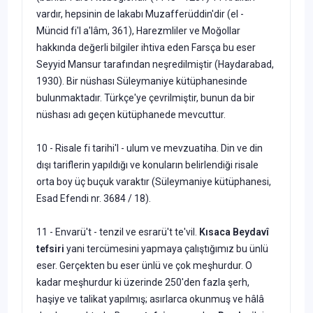
vardır, hepsinin de lakabı Muzafferüddin'dir (el -
Müncid fi'l a'lâm, 361), Harezmliler ve Moğollar
hakkında değerli bilgiler ihtiva eden Farsça bu eser
Seyyid Mansur tarafından neşredilmiştir (Haydarabad,
1930). Bir nüshası Süleymaniye kütüphanesinde
bulunmaktadır. Türkçe'ye çevrilmiştir,
bunun da bir
nüshası adı geçen kütüphanede mevcuttur.
10 - Risale fi tarihi'l - ulum ve mevzuatiha. Din ve din
dışı tariflerin yapıldığı ve konuların belirlendiği risale
orta boy üç buçuk varaktır (Süleymaniye kütüphanesi,
Esad Efendi nr. 3684 / 18).
11 - Envarü't - tenzil ve esrarü't te'vil.
Kısaca Beydavî
tefsiri
yani tercümesini yapmaya çalıştığımız bu ünlü
eser. Gerçekten bu eser ünlü ve çok meşhurdur. O
kadar meşhurdur ki üzerinde 250'den fazla şerh,
haşiye ve talikat yapılmış; asırlarca okunmuş ve hâlâ