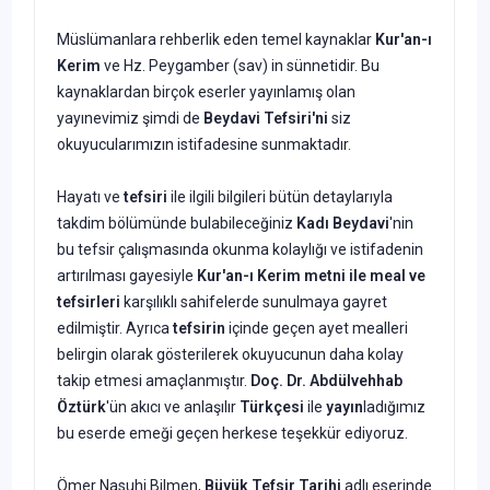
Müslümanlara rehberlik eden temel kaynaklar
Kur'an-ı
Kerim
ve Hz. Peygamber (sav) in sünnetidir. Bu
kaynaklardan birçok eserler yayınlamış olan
yayınevimiz şimdi de
Beydavi Tefsiri'ni
siz
okuyucuları­mızın istifadesine sunmaktadır.
Hayatı ve
tefsiri
ile ilgili bilgileri bütün detaylarıyla
takdim bölü­münde bulabileceğiniz
Kadı Beydavi
'nin
bu tefsir çalışmasında okun­ma kolaylığı ve istifadenin
artırılması gayesiyle
Kur'an-ı Kerim metni ile meal ve
tefsirleri
karşılıklı sahifelerde sunulmaya gayret
edilmiştir. Ayrıca
tefsirin
içinde geçen ayet mealleri
belirgin olarak gösterilerek okuyucunun daha kolay
takip etmesi amaçlanmıştır.
Doç. Dr. Abdülvehhab
Öztürk
'ün akıcı ve anlaşılır
Türkçesi
ile
yayın
ladığımız
bu eserde emeği geçen herkese teşekkür ediyoruz.
Ömer Nasuhi Bilmen,
Büyük Tefsir Tarihi
adlı eserinde