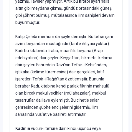
yazmış, ilaveler yapmıştır. Artık bu
kitabı
ayarı halis
altın gibi meydana çıkmış, gündüz ortasındaki güneş
gibi şöhret bulmuş, mütalaasında ilim sahipleri devam
buyurmuştur.
Katip Çelebi merhum da şöyle demiştir: Bu tefsir şanı
azîm, be­yandan müstağnidir (tarife ihtiyacı yoktur).
Kadı bu kitabında i'raba, maanî ile beyana (Arap
edebiyatına) dair şeyleri Keşşaftan; hikmete, kelama
dair şeyleri Fahreddin Razi'nin Tefsir-i Kebir'inden;
iştikaka (kelime türemesine) dair gerçekleri, latif
işaretleri Tefsir-i Rağıb'tan özetlemiştir. Bununla
beraber Kadı, kitabına kendi parlak fikrinin mahsulü
olan birçok makul vecihler (mülahazalar), makbul
tasarruf­lar da ilave eylemiştir. Bu cihetle sırlar
çehresinden şüphe endişelerini gidermiş, ilim
sahasında vüs'at ve basireti artırmıştır.
Kad
ının
vucuh-ı tefsire dair ikinci, üçüncü veya