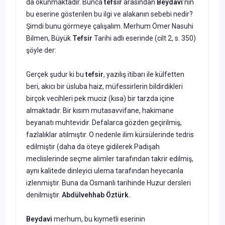
da okun­maktadır. Bunca
tefsir
arasından
Beydavi
'nin
bu eserine gösterilen bu ilgi ve alakanın sebebi nedir?
Şimdi bunu görmeye çalışalım. Merhum Ömer Nasuhi
Bilmen, Büyük
Tefsir
Tarihi adlı eserinde (cilt 2, s. 350)
şöyle der:
Gerçek şudur ki bu
tefsir
, yazılış itibarı ile külfetten
beri, akıcı bir üsluba haiz, müfessirlerin bildirdikleri
birçok vecihleri pek muciz (kısa) bir tarzda içine
almaktadır. Bir kısım mutasavvifane, hakimane
beyanatı muhtevidir. Defalarca gözden geçirilmiş,
fazlalıklar atılmış­tır. O nedenle ilim kürsülerinde tedris
edilmiştir (daha da öteye gidi­lerek Padişah
meclislerinde seçme alimler tarafından takrir edilmiş,
aynı kalitede dinleyici ulema tarafından heyecanla
izlenmiştir. Buna da Osmanlı tarihinde Huzur dersleri
denilmiştir.
Abdülvehhab Öztürk.
Beydavi
merhum, bu kıymetli eserinin