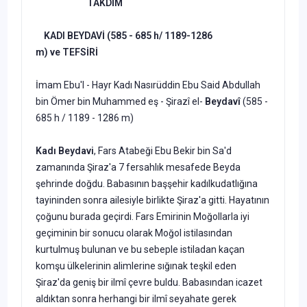
TAKD
İM
KADI BEYDAV
İ
(585 - 685 h/ 1189-1286
m)
ve
TEFSİRİ
İmam Ebu'l - Hayr Kadı Nasırüddin Ebu Said Abdullah
bin Ömer bin Muhammed eş - Şirazî el-
Beydavî
(585 -
685 h / 1189 - 1286 m)
Kad
ı Beydavi
, Fars Atabeği Ebu Bekir bin Sa'd
zamanında Şiraz'a 7 fersahlık mesafede Beyda
şehrinde doğdu. Babasının başşehir kadılkudatlığına
tayininden sonra ailesiyle birlikte Şiraz'a gitti. Hayatının
çoğunu burada geçirdi. Fars Emirinin Moğollarla iyi
geçiminin bir so­nucu olarak Moğol istilasından
kurtulmuş bulunan ve bu sebeple isti­ladan kaçan
komşu ülkelerinin alimlerine sığınak teşkil eden
Şiraz'da geniş bir ilmî çevre buldu. Babasından icazet
aldıktan sonra herhangi bir ilmî seyahate gerek