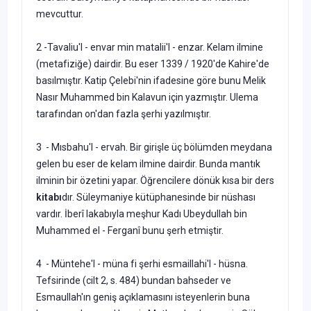
mevcuttur.
2 -Tavaliu'l - envar min matalii'l - enzar. Kelam ilmine
(metafiziğe) dairdir. Bu eser 1339 / 1920'de Kahire'de
basılmıştır. Katip Çelebi'nin ifadesine göre bunu Melik
Nasır Muhammed bin Kalavun için yaz
mıştır. Ulema
tarafından on'dan fazla şerhi yazılmıştır.
3 - Mısbahu'l - ervah. Bir girişle üç bölümden meydana
gelen bu eser de kelam ilmine dairdir. Bunda mantık
ilminin bir özetini yapar. Öğrencilere dönük kısa bir ders
kitabı
dır. Süleymaniye kütüphanesin­de bir nüshası
vardır. İberî lakabıyla meşhur Kadı Ubeydullah bin
Muhammed el - Ferganî bunu şerh etmiştir.
4 - Müntehe'l - müna fi şerhi esmaillahi'l - hüsna.
Tefsirinde (cilt 2, s. 484) bundan bahseder ve
Esmaullah'ın geniş açıklamasını iste­yenlerin buna