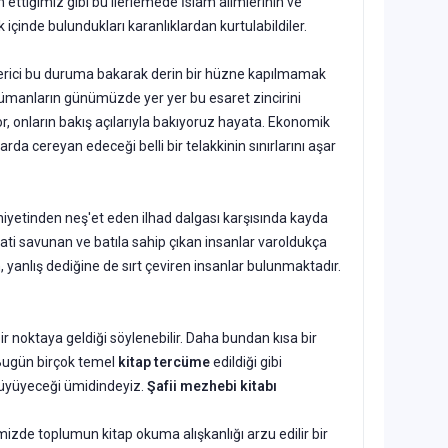
ettiğimiz gibi bu ilerlemede İslam alimlerinin ve
çinde bulundukları karanlıklardan kurtulabildiler.
 verici bu duruma bakarak derin bir hüzne kapılmamak
lümanların günümüzde yer yer bu esaret zincirini
or, onların bakış açılarıyla bakıyoruz hayata. Ekonomik
a cereyan edeceği belli bir telakkinin sınırlarını aşar
iyetinden neş'et eden ilhad dalgası karşısında kayda
ati savunan ve batıla sahip çıkan insanlar varoldukça
 yanlış dediğine de sırt çeviren insanlar bulunmaktadır.
ir noktaya geldiği söylenebilir. Daha bundan kısa bir
. Bugün birçok temel
kitap tercüme
edildiği gibi
büyüyeceği ümi­dindeyiz.
Şafii mezhebi kitabı
mizde toplumun kitap okuma alışkanlığı arzu edilir bir