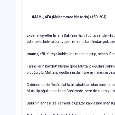
İMAM ŞAFİİ (Muhammed bin İdris) (150-204)
Ekseri rivayetler
İmam Şafii
'nin Hicri 150 tarihinde Fil
edilmekle birlikte bu rivayet, ilim ehli tarafından pek c
İmam Şafii
, Kureyş kabilesine mensup olup, nesebi Resu
Tarihçilerin kaydettiklerine göre Muttalip oğulları Cahi
oldu­ğu gibi Muttalip oğullarına da hisse ayırmasına ves
O dönemlerde Resûlullahla akrabalıkları olan başka müsl
Muttalip oğullarının hem Cahiliyede, hem de İslamiyette 
Şafii'nin annesi ise Yemenli olup Ezd kabilesine men­su