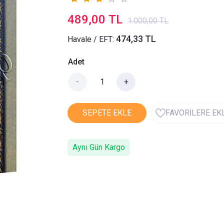
489,00 TL
1.000,00 TL
474,33 TL
Havale / EFT:
Adet
-
+
SEPETE EKLE
FAVORİLERE EK
Aynı Gün Kargo