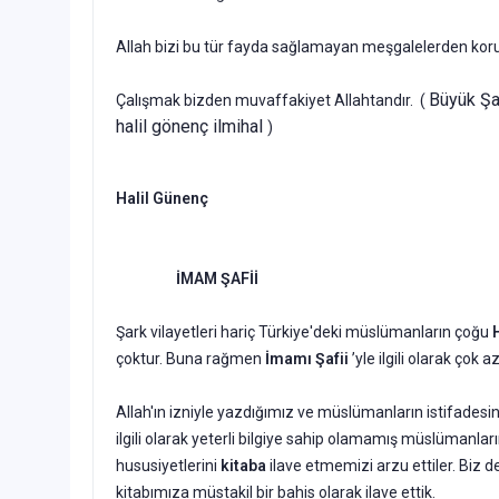
Allah bizi bu tür fayda sağlamayan meşgalelerden koru
Büyük Şafi
Çalışmak bizden muvaffakiyet Allahtandır. (
halil gönenç ilmihal
)
Halil Günenç
İMAM ŞAFİİ
Şark vilayetleri hariç Türkiye'deki müslümanların çoğu
çoktur. Buna rağmen
İmamı Şafii
’yle ilgili olarak çok 
Allah'ın izniyle yazdığımız ve müslümanların istifadesi
ilgili olarak yeterli bilgiye sahip olamamış müslümanla
hususiyetle­rini
kitaba
ilave etmemizi arzu ettiler. Biz
kitabımıza müstakil bir bahis olarak ilave ettik.