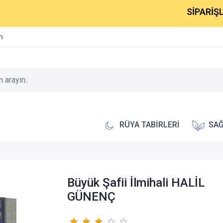
SİPARİŞLERİNİZ
im
RÜYA TABİRLERİ
SAĞ
Büyük Şafii İlmihali HALİL
GÜNENÇ