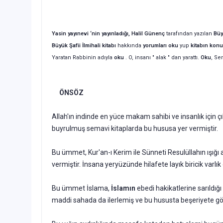
Yasin yayınevi ‘nin yayınladığı, Halil Günenç
tarafından yazılan
Büy
Büyük Şafii İlmihali kitabı
hakkında
yorumları oku
yup
kitabın
konu
Yaratan Rabbinin adıyla
oku
. O, insanı " alak " dan yarattı.
Oku
, Se
ÖNSÖZ
Allah'ın indinde en yüce makam sahibi ve insanlık için 
buyrulmuş semavi kitaplarda bu hususa yer vermiştir.
Bu ümmet, Kur'an-ı Kerim ile Sünneti Resulüllahın ışığı 
vermiştir. İnsana yeryüzünde hilafete layık biricik varlık
Bu ümmet İslama,
İslamın
ebedi hakikatlerine sarıldığ
maddi sahada da ilerlemiş ve bu hususta beşeriyete göz k