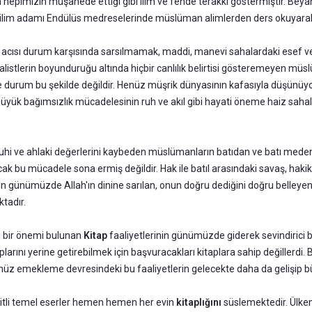
hepimizin müşahede ettiği gibi ilim ve fende terakki göstermiştir. Beyan 
 ilim adamı En­dülüs medreselerinde müslüman alimlerden ders okuyarak i
er acısı durum karşısında sarsılmamak, maddi, manevi sahalar­daki esef
istlerin boyunduruğu altında hiçbir canlılık belirtisi gösteremeyen müs
atte durum bu şekil­de değildir. Henüz müşrik dünyasının kafasıyla düşünüy
ük bağımsızlık mücadelesinin ruh ve akıl gibi hayati öneme haiz saha­lard
­hi ve ahlaki değerlerini kaybeden müslümanların batıdan ve batı meden
 bu mücadele sona ermiş değildir. Hak ile batıl arasındaki savaş, hakik
 günü­müzde Allah'ın dinine sarılan, onun doğru dediğini doğru belle­yen,
tadır.
i bir önemi bulunan
Kitap
faaliyetlerinin günümüzde giderek se­vindirici b
larını yerine getirebilmek için başvuracakları kitaplara sahip değillerdi
 Henüz emekleme devresin­deki bu faaliyetlerin gelecekte daha da gelişip 
e­şitli temel eserler hemen hemen her evin
kitaplığını
süslemek­tedir. Ülke