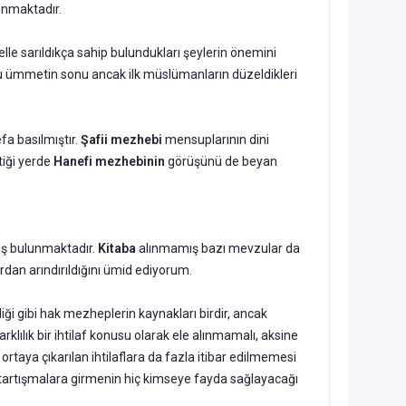
unmaktadır.
lle sarıldıkça sahip bulundukları şeylerin önemini
 "Bu ümmetin sonu ancak ilk müslümanların düzeldikleri
fa basılmıştır.
Şafii mezhebi
mensuplarının dini
tiği yerde
Hanefi mezhebinin
görüşünü de beyan
miş bulunmaktadır.
Kitaba
alınmamış bazı mevzular da
an arındırıldığını ümid ediyorum.
iği gibi hak mezheplerin kaynakları birdir, ancak
klılık bir ihtilaf konusu olarak ele alınmamalı, aksine
ortaya çıka­rılan ihtilaflara da fazla itibar edilmemesi
z tartışmalara girme­nin hiç kimseye fayda sağlayacağı