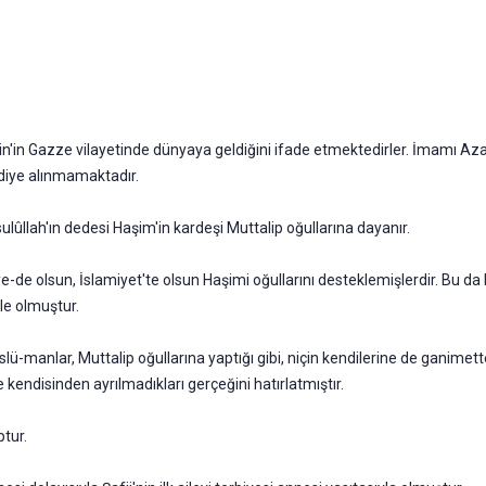
is­tin'in Gazze vilayetinde dünyaya geldiğini ifade etmektedirler. İmamı Az
iddiye alınmamaktadır.
lûllah'ın dedesi Haşim'in kardeşi Muttalip oğullarına daya­nır.
liye-de olsun, İslamiyet'te olsun Haşimi oğullarını desteklemişlerdir. Bu 
ile olmuştur.
ü-manlar, Muttalip oğullarına yaptığı gibi, niçin kendilerine de ganimet
kendi­sinden ayrılmadıkları gerçeğini hatırlatmıştır.
ptur.