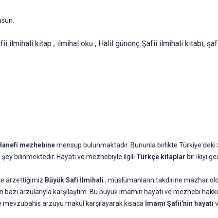
­sun.
i ilmihali kitap , ilmihal oku , Halil günenç Şafii ilmihali kitabı, şafi
Hanefi mezhebine
mensup bulunmaktadır. Bununla birlikte Türkiye'deki
az şey bilinmektedir. Hayatı ve mezhebiyle ilgili
Türkçe kitaplar
bir ikiyi 
ne arzettiğimiz
Büyük Safi İlmihali
, müslümanların takdirine mazhar oldu
rın bazı arzu­larıyla karşılaştım. Bu büyük imamın hayatı ve mezhebi hak­
 de mevzubahis arzuyu makul karşılayarak kısaca
İmamı Şafii'nin hayatı
v