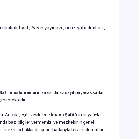
 ilmihali fiyatı, Yasin yayınevi , ucuz şafii ilmihali ,
Şafii müslümanların
sayısı da az sayılmayacak kadar
geçmemektedir.
. Ancak çeşitli vesilelerle
İmamı Şafii
'nin hayatıyla
kında bazı bilgiler vermemizi ve mezhebinin genel
e mezhebi hakkında genel hatlarıyla bazı malumatları