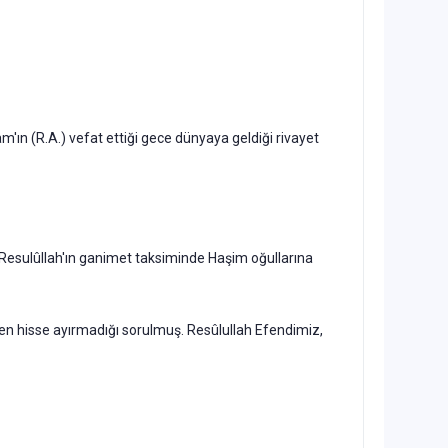
am'ın (R.A.) vefat ettiği gece dünyaya geldiği rivayet
da Resulûllah'ın ganimet taksiminde Haşim oğullarına
ten hisse ayırmadığı sorulmuş. Resûlullah Efendimiz,