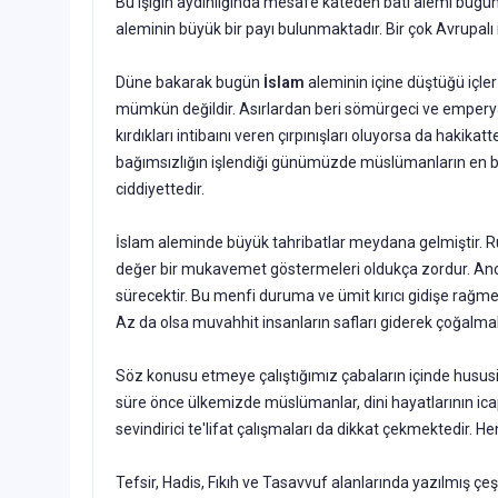
Bu ışığın aydınlığında mesafe kateden batı alemi bugün 
aleminin büyük bir payı bulunmaktadır. Bir çok Avrupalı
Düne bakarak bugün
İslam
aleminin içine düştüğü içl
mümkün değildir. Asırlardan beri sömürgeci ve emperyal
kırdıkları intibaını veren çırpınışları oluyorsa da hakik
bağım­sızlığın işlendiği günümüzde müslümanların en büy
ciddi­yettedir.
İslam aleminde büyük tahribatlar meydana gelmiştir. Ru
değer bir mukavemet göstermeleri oldukça zordur. Ancak
sürecektir. Bu menfi duruma ve ümit kırıcı gidişe rağmen
Az da olsa muvahhit insanların safları giderek çoğalmak
Söz konusu etmeye çalıştığımız çabaların içinde husus
süre önce ülkemizde müslümanlar, dini hayatlarının icap
sevindirici te'lifat çalışmaları da dikkat çekmektedir.
Tefsir, Hadis, Fıkıh ve Tasavvuf alanlarında yazılmış ç