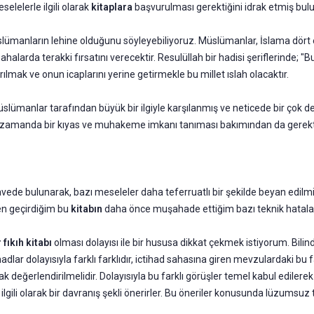
ele­lerle ilgili olarak
kitaplara
başvurulması gerektiğini idrak etmiş bul
üslümanların lehine olduğunu söyleyebiliyoruz. Müslümanlar, İslama dört e
a­larda terakki fırsatını verecektir. Resulüllah bir hadisi şerifle­rinde;
ılmak ve onun icaplarını yerine getirmekle bu millet ıslah olacaktır.
üslümanlar tarafından büyük bir ilgiyle karşılanmış ve neti­cede bir çok de
aynı za­manda bir kıyas ve muhakeme imkanı tanıması bakımından da gerek
la­vede bulunarak, bazı meseleler daha teferruatlı bir şekilde be­yan edil
en ge­çirdiğim bu
kitabın
daha önce muşahade ettiğim bazı teknik hatalard
fı­
kıh kitabı
olması dolayısı ile bir hususa dikkat çekmek istiyorum. Bilind
ar dolayısıyla farklı farklıdır, ictihad sahasına giren mevzulardaki bu far
k değerlendirilmelidir. Dolayısıyla bu farklı görüşler temel kabul edilerek 
ilgili olarak bir davranış şekli önerirler. Bu öneriler konusunda lüzumsu