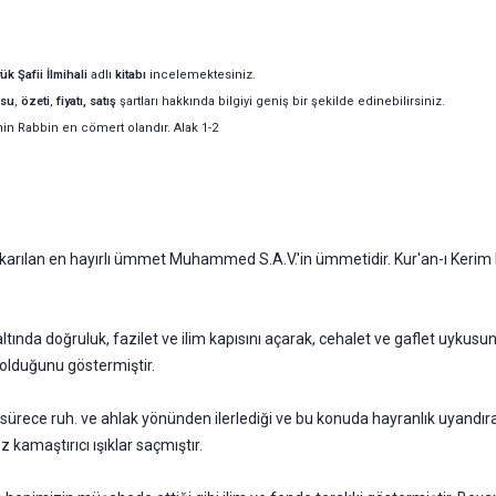
ük Şafii İlmihali
adlı
kitabı
incelemektesiniz.
su
,
özeti
,
fiyatı, satış
şartları hakkında bilgiyi geniş bir şekilde edinebilirsiniz.
nin Rabbin en cömert olandır. Alak 1-2
çı­karılan en hayırlı ümmet Muhammed S.A.V.'in ümmetidir. Kur'an-ı Kerim 
altında doğruluk, fazilet ve ilim kapısını açarak, cehalet ve gaflet uykus
 oldu­ğunu göstermiştir.
ı sürece ruh. ve ahlak yönünden ilerlediği ve bu konuda hayranlık uyandır
a­maştırıcı ışıklar saçmıştır.