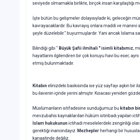
seviyede olmamakla birlikte, birçok insan karşılaştığı mes
İşte bütün bu gelişmeler dolayısıyladır ki, geleceğin m
kavrayacaklardır. Bu kavrayış onlara maddi ve manevi sah
şeyle düzelebilir." buyurmuşlardır. Yani ancak İslama sar
Bilindiği gibi "
Büyük Şafii ilmihali " isimli kitabımız
, m
hayatlarını ilgilendiren bir çok konuyu havi bu eser, 
etmiş bulunmaktadır.
Kitabın
elinizdeki baskısında ise yüz sayfayı aşkın bir i
bu ilavenin içinde yerini almıştır. Kısacası yeniden gözd
Müslümanların istifadesine sunduğumuz bu
kitabın bir 
mevzuba­his kaynaklardan hüküm istinbadı yapılan ictihadl
İslam hukukunun
ictihadi meselelerdeki zenginliği olara
gerektiği inancındayız.
Mezhepler
herhangi bir hususla 
kanaatinde değiliz.