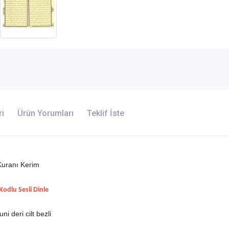
ri
Ürün Yorumları
Teklif İste
 Kuranı Kerim
Kodlu Sesli Dinle
 deri cilt bezli