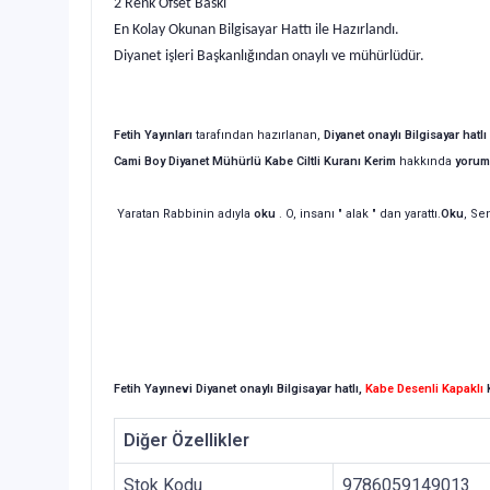
2 Renk Ofset Baskı
En Kolay Okunan Bilgisayar Hattı ile Hazırlandı.
Diyanet işleri Başkanlığından onaylı ve mühürlüdür.
Fetih Yayınları
tarafından hazırlanan,
Diyanet onaylı Bilgisayar hat
Cami
Boy Diyanet Mühürlü Kabe Ciltli Kuranı Kerim
hakkında
yorum
Yaratan Rabbinin adıyla
oku
. O, insanı " alak " dan yarattı.
Oku
, Se
Fetih Yayınevi Diyanet onaylı Bilgisayar hatlı,
Kabe Desenli Kapaklı
Diğer Özellikler
Stok Kodu
9786059149013