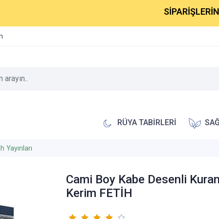
SİPARİŞLERİNİZ 1-
im
RÜYA TABİRLERİ
SAĞ
ih Yayınları
Cami Boy Kabe Desenli Kuran
Kerim FETİH