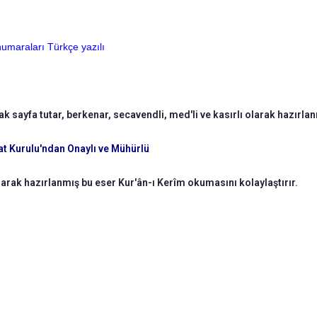
numaraları Türkçe yazılı
 sayfa tutar, berkenar, secavendli, med'li ve kasırlı olarak hazırlan
aat Kurulu'ndan Onaylı ve Mühürlü
olarak hazırlanmış bu eser Kur'ân-ı Kerîm okumasını kolaylaştırır.