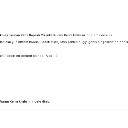
lı kolay okunan Kabe Kapaklı 2 Renkli Kuranı Kerim
kitabı
nı incelemektesiniz.
ları oku
yup
kitabın
konusu
,
özeti
,
fiyatı, satış
şartları bilgiyi geniş bir şekilde edinebili
nin Rabbin en cömert olandır. Alak 1-2
Kuranı Kerim
kitabı
nı incele diniz.