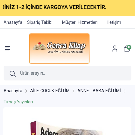
NİZ 1-2 İÇİNDE KARGOYA VERİLECEKTİR.
Anasayfa
Sipariş Takibi
Müşteri Hizmetleri
İletişim
0
Anasayfa
AİLE-ÇOCUK EĞİTİM
ANNE - BABA EĞİTİMİ
Timaş Yayınları