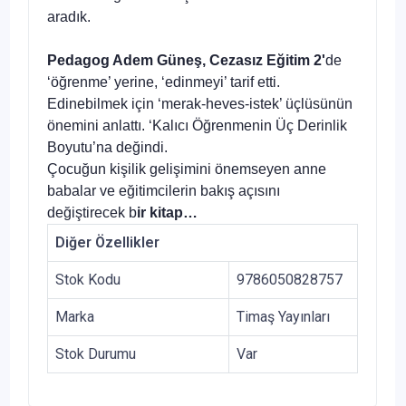
aradık.
Pedagog Adem Güneş, Cezasız Eğitim 2'
de
‘öğrenme’ yerine, ‘edinmeyi’ tarif etti.
Edinebilmek için ‘merak-heves-istek’ üçlüsünün
önemini anlattı. ‘Kalıcı Öğrenmenin Üç Derinlik
Boyutu’na değindi.
Çocuğun kişilik gelişimini önemseyen anne
babalar ve eğitimcilerin bakış açısını
değiştirecek b
ir kitap…
Diğer Özellikler
Stok Kodu
9786050828757
Marka
Timaş Yayınları
Stok Durumu
Var