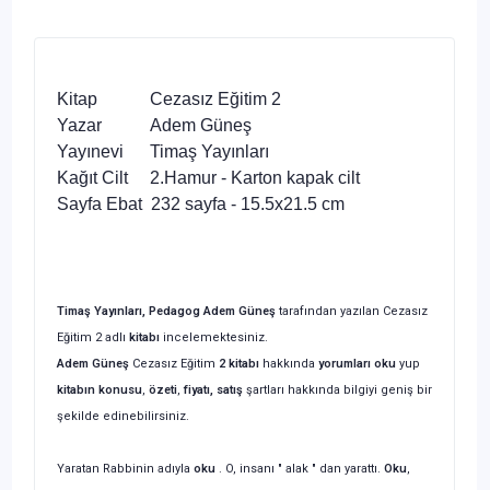
Kitap Cezasız Eğitim 2
Yazar Adem Güneş
Yayınevi Timaş Yayınları
Kağıt Cilt 2.Hamur - Karton kapak cilt
Sayfa Ebat 232 sayfa - 15.5x21.5 cm
Timaş Yayınları, Pedagog Adem Güneş
tarafından yazılan
Cezasız
Eğitim
2 adlı
kitabı
incelemektesiniz.
Adem Güneş
Cezasız Eğitim
2 kitabı
hakkında
yorumları oku
yup
kitabın
konusu
,
özeti
,
fiyatı, satış
şartları hakkında
bilgiyi geniş bir
şekilde edinebilirsiniz.
Yaratan Rabbinin adıyla
oku
. O, insanı " alak " dan yarattı.
Oku
,