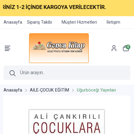
İNİZ 1-2 İÇİNDE KARGOYA VERİLECEKTİR.
Anasayfa
Sipariş Takibi
Müşteri Hizmetleri
İletişim
0
Anasayfa
AİLE-ÇOCUK EĞİTİM
Uğurböceği Yayınları