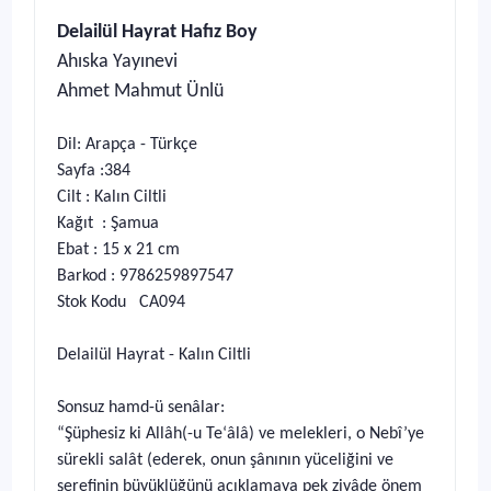
Delailül Hayrat Hafız Boy
Ahıska Yayınevi
Ahmet Mahmut Ünlü
Dil: Arapça - Türkçe
Sayfa :384
Cilt : Kalın Ciltli
Kağıt : Şamua
Ebat : 15 x 21 cm
Barkod : 9786259897547
Stok Kodu CA094
Delailül Hayrat - Kalın Ciltli
Sonsuz hamd-ü senâlar:
“Şüphesiz ki Allâh(-u Te‘âlâ) ve melekleri, o Nebî’ye
sürekli salât (ederek, onun şânının yüceliğini ve
şerefinin büyüklüğünü açıklamaya pek ziyâde önem