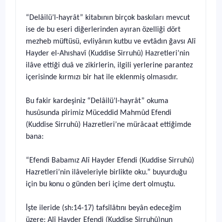
“Delâilü’l-hayrât” kitabının birçok baskıları mevcut
ise de bu eseri diğerlerinden ayıran özelliği dört
mezheb müftüsü, evliyânın kutbu ve evtâdın ğavsı Alî
Hayder el-Ahıshavî (Kuddise Sirruhû) Hazretleri’nin
ilâve ettiği duâ ve zikirlerin, ilgili yerlerine parantez
içerisinde kırmızı bir hat ile eklenmiş olmasıdır.
Bu fakir kardeşiniz “Delâilü’l-hayrât” okuma
husûsunda pîrimiz Müceddid Mahmûd Efendi
(Kuddise Sirruhû) Hazretleri’ne mürâcaat ettiğimde
bana:
“Efendi Babamız Alî Hayder Efendi (Kuddise Sirruhû)
Hazretleri’nin ilâveleriyle birlikte oku.” buyurduğu
için bu konu o günden beri içime dert olmuştu.
İşte ileride (sh:14-17) tafsîlâtını beyân edeceğim
üzere; Alî Hayder Efendi (Kuddise Sirruhû)nun