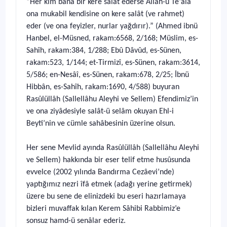
“Her kim bana bir kere salât ederse Allâh-u Te‘âlâ
ona mukabil kendisine on kere salât (ve rahmet)
eder (ve ona feyizler, nurlar yağdırır).” (Ahmed ibnü
Hanbel, el-Müsned, rakam:6568, 2/168; Müslim, es-
Sahîh, rakam:384, 1/288; Ebû Dâvûd, es-Sünen,
rakam:523, 1/144; et-Tirmizî, es-Sünen, rakam:3614,
5/586; en-Nesâî, es-Sünen, rakam:678, 2/25; İbnü
Hibbân, es-Sahîh, rakam:1690, 4/588) buyuran
Rasûlüllâh (Sallellâhu Aleyhi ve Sellem) Efendimiz’in
ve ona ziyâdesiyle salât-ü selâm okuyan Ehl-i
Beyti’nin ve cümle sahâbesinin üzerine olsun.
Her sene Mevlid ayında Rasûlüllâh (Sallellâhu Aleyhi
ve Sellem) hakkında bir eser telif etme husûsunda
evvelce (2002 yılında Bandırma Cezâevi’nde)
yaptığımız nezri îfâ etmek (adağı yerine getirmek)
üzere bu sene de elinizdeki bu eseri hazırlamaya
bizleri muvaffak kılan Kerem Sâhibi Rabbimiz’e
sonsuz hamd-ü senâlar ederiz.