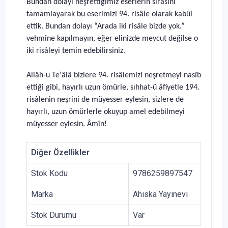
Bundan dolayı neşrettiğimiz eserlerin sırasını
tamamlayarak bu eserimizi 94. risâle olarak kabûl
ettik. Bundan dolayı “Arada iki risâle bizde yok.”
vehmine kapılmayın, eğer elinizde mevcut değilse o
iki risâleyi temin edebilirsiniz.
Allâh-u Te‘âlâ bizlere 94. risâlemizi neşretmeyi nasîb
ettiği gibi, hayırlı uzun ömürle, sıhhat-ü âfiyetle 194.
risâlenin neşrini de müyesser eylesin, sizlere de
hayırlı, uzun ömürlerle okuyup amel edebilmeyi
müyesser eylesin. Âmîn!
Diğer Özellikler
Stok Kodu
9786259897547
Marka
Ahıska Yayınevi
Stok Durumu
Var