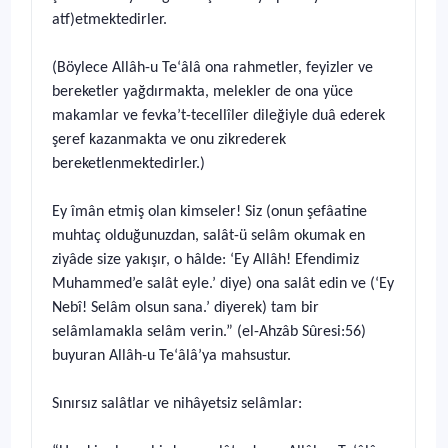
atf)etmektedirler.
(Böylece Allâh-u Te‘âlâ ona rahmetler, feyizler ve
bereketler yağdırmakta, melekler de ona yüce
makamlar ve fevka’t-tecellîler dileğiyle duâ ederek
şeref kazanmakta ve onu zikrederek
bereketlenmektedirler.)
Ey îmân etmiş olan kimseler! Siz (onun şefâatine
muhtaç olduğunuzdan, salât-ü selâm okumak en
ziyâde size yakışır, o hâlde: ‘Ey Allâh! Efendimiz
Muhammed’e salât eyle.’ diye) ona salât edin ve (‘Ey
Nebî! Selâm olsun sana.’ diyerek) tam bir
selâmlamakla selâm verin.” (el-Ahzâb Sûresi:56)
buyuran Allâh-u Te‘âlâ’ya mahsustur.
Sınırsız salâtlar ve nihâyetsiz selâmlar: