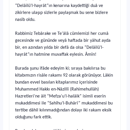
“Delâilü’l-hayrât”ın kenarına kaydettiği duâ ve
zikirlere ulaşıp sizlerle paylaşmak bu sene bizlere
nasîb oldu.
Rabbimiz Tebârake ve Te‘âlâ cümlemizi her cumâ
gecesinde ve gününde veyâ haftada bir yâhut ayda
bir, en azından yılda bir defâ da olsa “Delâilü’l-
hayrât”ın hatmine muvaffak eylesin. Âmîn!
Burada şunu ifâde edeyim ki; sıraya bakılırsa bu
kitabımızın risâle rakamı 92 olarak görünüyor. Lâkin
bundan evvel basılan kitaplarımız içerisinde
Muhammed Hakkı en-Nâzillî (Rahimehullâh)
Hazretleri’ne âit “Mefza‘u’l-halâik” isimli eserin
mukaddimesi ile “Sahîhu’l-Buhârî” mukaddimesi bu
tertibe dâhil kılınmadığından dolayı iki rakam eksik
olduğunu fark ettik.