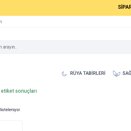
SİPARİŞ
im
RÜYA TABİRLERİ
SAĞ
 etiket sonuçları
listeleniyor.