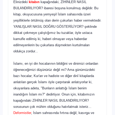
Elinizdeki
kitabın
kapağındaki, ZİHİNLER NASIL
BULANDIRILIYOR? ibaresi boşuna konulmuş değildir. Bu
ki­tap, okuyucusuna yemyeşil İslam sahasında üzeri
yeşillik­lerle örtülmüş olan derin çukurları haber vermektedir.
YANLIŞLAR NASIL DOĞRU GÖSTERİLİYOR? şeklinde
dikkat çekmeye çalıştığımız bu tuzaklar, öyle ustaca
kamufle edilmiş ki, haberi olmayan veya haberdar
edilmeyenlerin bu çukurlara düşmekten kurtulmaları
oldukça zordur...
İslamı, en iyi din hocalarının bildiğini ve dinimizi onlardan
öğreneceğimizi düşünürüz değil mi? Ama günü­müzdeki
bazı hocalar; Kur'an ve hadiste ve diğer dinî kitaplarda
anlatılan gerçek İslamı öyle çarpıtarak anlatıyorlar ki,
okuyanlara adeta, "Bunların anlattığı İslam benim
inandığım İslam mı?" dedirtiyor. Onun için, kitabımızın
kapağındaki ZİHİNLER NASIL BULANDIRILIYOR?
sorusunun çok mühim olduğunu hatırlatmak isteriz...
Deformistler
, İslam sahrasında fırtına değil, kasırga ve