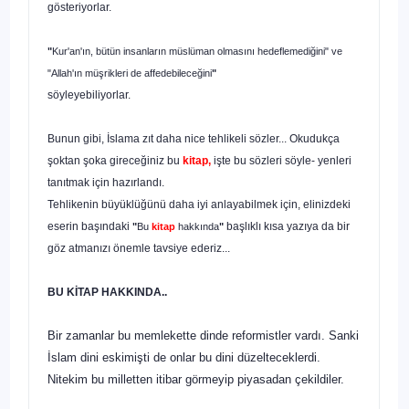
gösteriyorlar.
"
Kur'an'ın, bütün insanların müslüman olmasını hedeflemediğini" ve
"Allah'ın müşrikleri de affedebileceğini
"
söyleyebiliyorlar.
Bunun gibi, İslama zıt daha nice tehlikeli sözler... Okudukça
şoktan şoka gireceğiniz bu
kitap,
işte bu sözleri söyle- yenleri
tanıtmak için hazırlandı.
Tehlikenin büyüklüğünü daha iyi anlayabilmek için, elinizdeki
eserin başındaki
başlıklı kısa yazıya da bir
"
Bu
kitap
hakkında
"
göz atmanızı önemle tavsiye ederiz...
BU KİTAP HAKKINDA..
Bir zamanlar bu memlekette dinde reformistler vardı. Sanki
İslam dini eskimişti de onlar bu dini düzelteceklerdi.
Nitekim bu milletten itibar görmeyip piyasadan çekildiler.