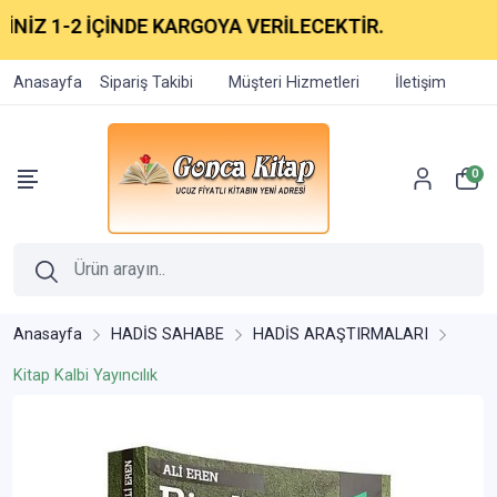
Z 1-2 İÇİNDE KARGOYA VERİLECEKTİR.
Anasayfa
Sipariş Takibi
Müşteri Hizmetleri
İletişim
0
Anasayfa
HADİS SAHABE
HADİS ARAŞTIRMALARI
Kitap Kalbi Yayıncılık