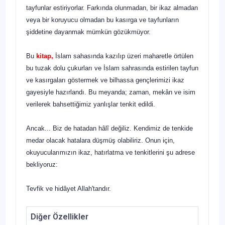
tayfunlar estiriyorlar. Farkında olunmadan, bir ikaz alma­dan
veya bir koruyucu olmadan bu kasırga ve tayfunların
şiddetine dayanmak mümkün gözükmüyor.
Bu
kitap,
İslam sahasında kazılıp üzeri maharetle örtü­len
bu tuzak dolu çukurları ve İslam sahrasında estirilen tay­fun
ve kasırgaları göstermek ve bilhassa gençlerimizi ikaz
gayesiyle hazırlandı. Bu meyanda; zaman, mekân ve isim
verilerek bahsettiğimiz yanlışlar tenkit edildi.
Ancak... Biz de hatadan hâlî değiliz. Kendimiz de ten­kide
medar olacak hatalara düşmüş olabiliriz. Onun için,
okuyucularımızın ikaz, hatırlatma ve tenkitlerini şu adrese
bekliyoruz:
Tevfik ve hidâyet Allah'tandır.
Diğer Özellikler