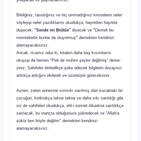
Bildiğiniz, tanıdığınız ve hiç ummadığınız kimselerin neler
söyleyip neler yazdıklarını okudukça, hayretten hay­rete
düşecek,
"Sende mi Brütüs"
diyecek ve
"
Demek bu
memlekette bunlar da oluyormuş
"
demekten kendinizi
alamayacaksınız.
Ancak, ricamız odur ki, kitabın daha baş kısımlarını
okuyup da hemen "Pek de mühim şeyler değilmiş" deme­
yiniz. Sahifeler ilerledikçe şoke edecek bilgilerin dozajının
arttıkça arttığını irkilerek ve üzüntüyle göreceksiniz.
Aynen, zaten annesine sımsıkı sarılmış olan kucaktaki bir
çocuğun, korktukça tekrar tekrar ve daha sıkı sarıldığı gibi,
siz de sahifeleri okudukça, ehl-i sünnet itikadına sarıl­dıkça
sarılacak, bu inançta olduğunuza şükredecek ve "Allah'a
şükür ben böyle değilim" demekten kendinizi
alamayacaksınız.