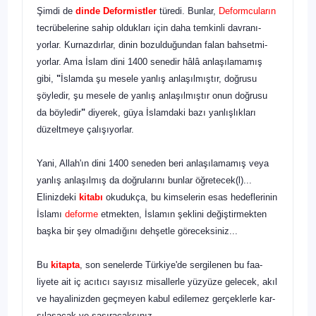
Şimdi de
dinde Deformistler
türedi. Bunlar,
Deformcula­rın
tecrübelerine sahip oldukları için daha temkinli davranı­
yorlar. Kurnazdırlar, dinin bozulduğundan falan bahsetmi­
yorlar. Ama İslam dini 1400 senedir hâlâ anlaşılamamış
gibi,
"
İslamda şu mesele yanlış anlaşılmıştır, doğrusu
şöyledir, şu mesele de yanlış anlaşılmıştır onun doğrusu
da böyle­dir
"
diyerek, güya İslamdaki bazı yanlışlıkları
düzeltmeye çalışıyorlar.
Yani, Allah'ın dini 1400 seneden beri anlaşılamamış veya
yanlış anlaşılmış da doğrularını bunlar öğretecek(l)...
Elinizdeki
kitabı
okudukça, bu kimselerin esas hedefle­rinin
İslamı
deforme
etmekten, İslamın şeklini değiştirmek­ten
başka bir şey olmadığını dehşetle göreceksiniz...
Bu
kitapta
, son senelerde Türkiye'de sergilenen bu faa­
liyete ait iç acıtıcı sayısız misallerle yüzyüze gelecek, akıl
ve hayalinizden geçmeyen kabul edilemez gerçeklerle kar­
şılaşacak ve şaşıracaksınız.