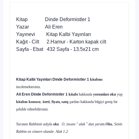
Kitap Dinde Deformistler 1
Yazar Ali Eren
Yayınevi Kitap Kalbi Yayınları
Kağıt - Cilt 2.Hamur - Karton kapak cilt
Sayfa - Ebat 432 Sayfa - 13.5x21 cm
Kitap Kalbi Yayınları
Dinde Deformistler 1
kitabını
incelemektesiniz.
Ali Eren Dinde Deformistler 1
kitabı
hakkında
yorumları oku
yup
kitabın konusu
,
özeti
,
fiyatı, satış
şartları hakkında bilgiyi geniş bir
şekilde edinebilirsiniz.
Yaratan Rabbinin adıyla
oku
. O, insanı " alak " dan yarattı.
Oku
, Senin
Rabbin en cömert olandır. Alak 1-2