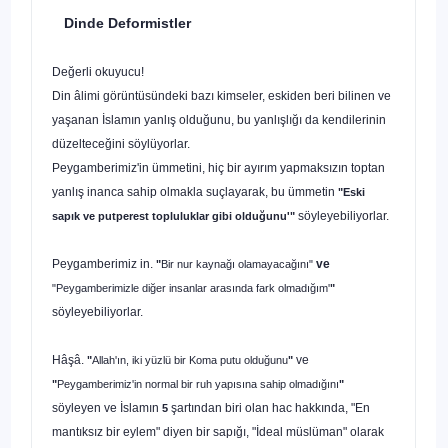
Dinde Deformistler
Değerli okuyucu!
Din âlimi görüntüsündeki bazı kimseler, eskiden beri bilinen ve
yaşanan İslamın yanlış olduğunu, bu yanlışlığı da kendilerinin
düzelteceğini söylüyorlar.
Peygamberimiz'in ümmetini, hiç bir ayırım yapmaksızın toptan
yanlış inanca sahip olmakla suçlayarak, bu ümmetin
"Eski
söyleyebiliyorlar.
sapık ve putperest topluluklar gibi olduğunu'"
Peygamberimiz in.
ve
"
Bir nur kaynağı olamayacağını"
"Peygamberimizle diğer insanlar arasında fark olmadığım'
"
söyleyebiliyorlar.
Hâşâ.
ve
"
Allah'ın, iki yüzlü bir Koma putu olduğunu
"
"
Peygamberimiz'in normal bir ruh yapısına sahip olmadığını
"
söyleyen ve İslamın
şartından biri olan hac hakkında, "En
5
mantıksız bir eylem" diyen bir sapığı, "İdeal müslüman" olarak