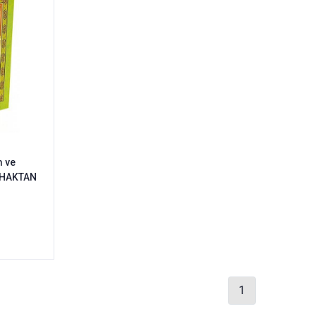
m ve
y HAKTAN
1