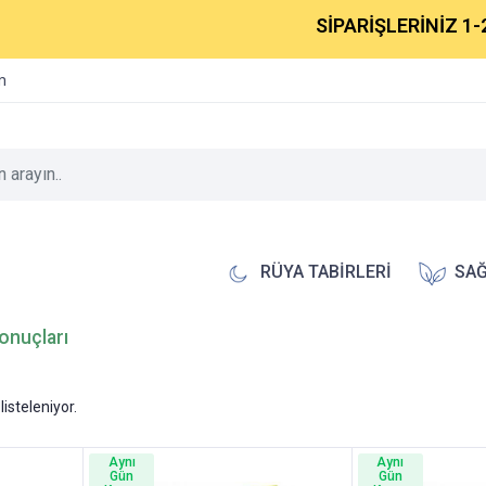
SİPARİŞLERİNİZ 1-2 İ
im
RÜYA TABİRLERİ
SAĞ
sonuçları
listeleniyor.
Aynı
Aynı
Gün
Gün