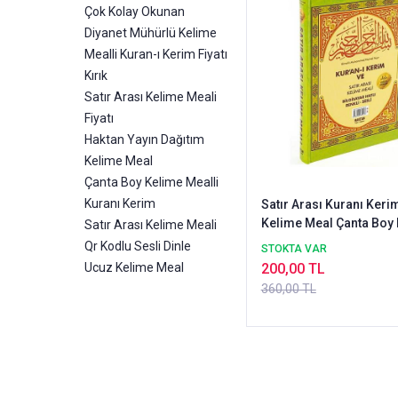
Çok Kolay Okunan
Diyanet Mühürlü Kelime
Mealli Kuran-ı Kerim Fiyatı
Kırık
Satır Arası Kelime Meali
Fiyatı
Haktan Yayın Dağıtım
Kelime Meal
Çanta Boy Kelime Mealli
Kuranı Kerim
Satır Arası Kuranı Keri
Kelime Meal Çanta Bo
Satır Arası Kelime Meali
Qr Kodlu Sesli Dinle
STOKTA VAR
Ucuz Kelime Meal
200,00 TL
360,00 TL