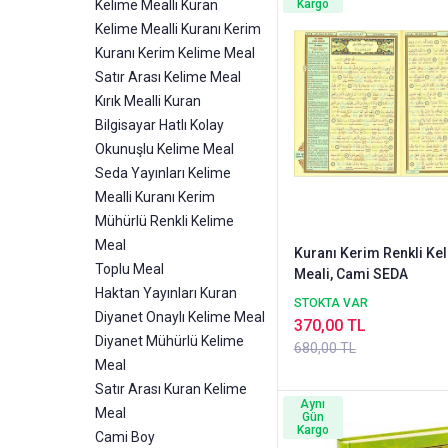
Kelime Mealli Kuran
Kargo
Kelime Mealli Kuranı Kerim
Kuranı Kerim Kelime Meal
Satır Arası Kelime Meal
Kırık Mealli Kuran
Bilgisayar Hatlı Kolay
Okunuşlu Kelime Meal
Seda Yayınları Kelime
Mealli Kuranı Kerim
Mühürlü Renkli Kelime
Meal
Kuranı Kerim Renkli Ke
Toplu Meal
Meali, Cami SEDA
Haktan Yayınları Kuran
STOKTA VAR
Diyanet Onaylı Kelime Meal
370,00 TL
Diyanet Mühürlü Kelime
680,00 TL
Meal
Satır Arası Kuran Kelime
Aynı
Meal
Gün
Kargo
Cami Boy