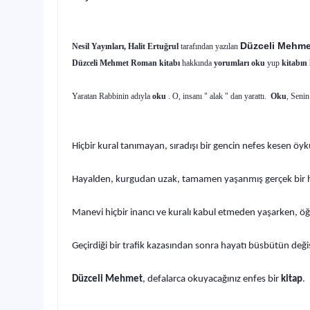
Düzceli Mehme
Nesil Yayınları, Halit Ertuğrul
tarafından yazılan
Düzceli Mehmet Roman kitabı
hakkında
yorumları oku
yup
kitabın
Yaratan Rabbinin adıyla
oku
. O, insanı " alak " dan yarattı.
Oku
, Senin
Hiçbir kural tanımayan, sıradışı bir gencin nefes kesen öy
Hayalden, kurgudan uzak, tamamen yaşanmış gerçek bir h
Manevi hiçbir inancı ve kuralı kabul etmeden yaşarken, öğ
Geçirdiği bir trafik kazasından sonra hayatı büsbütün değ
Düzceli Mehmet
, defalarca okuyacağınız enfes bir
kitap
.