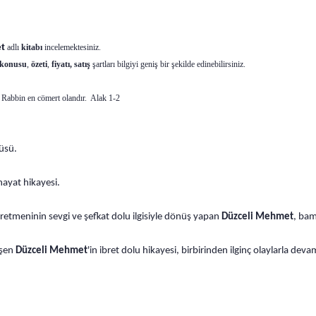
t
adlı
kitabı
incelemektesiniz.
konusu
,
özeti
,
fiyatı, satış
şartları bilgiyi geniş bir şekilde edinebilirsiniz.
 Rabbin en cömert olandır. Alak 1-2
küsü.
ayat hikayesi.
retmeninin sevgi ve şefkat dolu ilgisiyle dönüş yapan
Düzceli Mehmet
, bam
işen
Düzceli Mehmet
'in ibret dolu hikayesi, birbirinden ilginç olaylarla deva