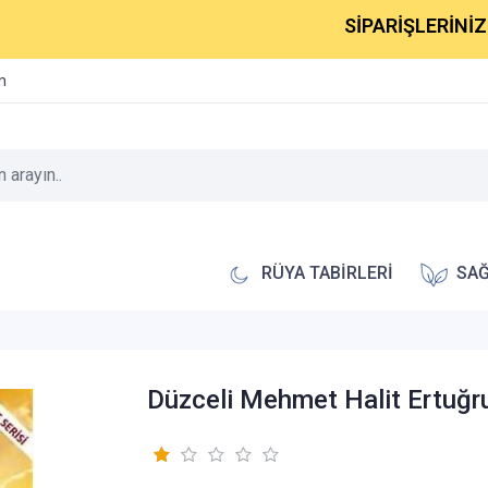
SİPARİŞLERİNİZ 1-2
im
RÜYA TABİRLERİ
SAĞ
Düzceli Mehmet Halit Ertuğr