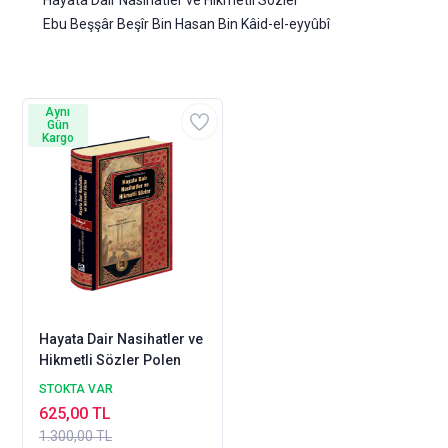
Hayata Dair Nasihatler ve Hikmetli Sözler
Ebu Beşşâr Beşîr Bin Hasan Bin Kâid-el-eyyûbî
Aynı
Gün
Kargo
Hayata Dair Nasihatler ve
Hikmetli Sözler Polen
STOKTA VAR
625,00 TL
1.300,00 TL