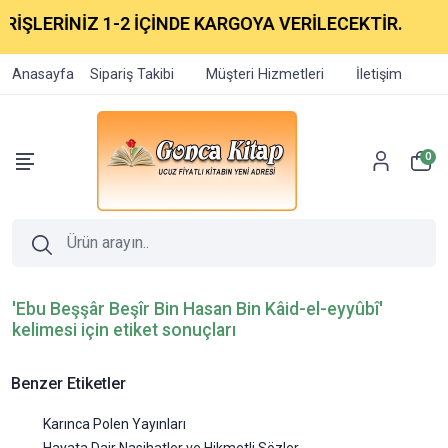
RİŞLERİNİZ 1-2 İÇİNDE KARGOYA VERİLECEKTİR.
Anasayfa
Sipariş Takibi
Müşteri Hizmetleri
İletişim
0
'Ebu Beşşâr Beşîr Bin Hasan Bin Kâid-el-eyyûbî'
kelimesi için etiket sonuçları
Benzer Etiketler
Karınca Polen Yayınları