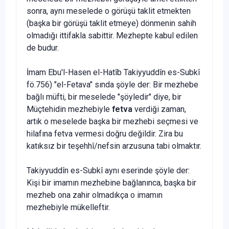
sonra, aynı meselede o görüşü taklit etmekten
(başka bir görüşü taklit etmeye) dönmenin sahih
olmadığı ittifakla sabittir. Mezhepte kabul edilen
de budur.
İmam Ebu'l-Hasen el-Hatîb Takiyyuddîn es-Subkî
fö.756) "el-Fetava" sında şöyle der: Bir mezhebe
bağlı müfti, bir meselede "şöyledir" diye, bir
Müçtehidin mezhebiyle
fetva
verdiği zaman,
artık o meselede başka bir mezhebi seçmesi ve
hilafına fetva vermesi doğru değildir. Zira bu
katıksız bir teşehhî/nefsin arzusuna tabi olmaktır.
Takiyyuddîn es-Subkî aynı eserinde şöyle der:
Kişi bir imamın mez­hebine bağlanınca, başka bir
mezheb ona zahir olmadıkça o imamın
mezhebiyle mükelleftir.