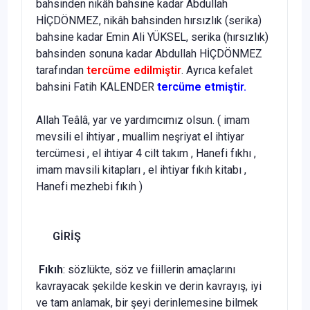
bahsinden nikâh bahsine kadar Abdullah
HİÇDÖNMEZ, nikâh bahsinden hırsızlık (serika)
bah­sine kadar Emin Ali YÜKSEL, serika (hırsızlık)
bahsinden sonuna ka­dar Abdullah HİÇDÖNMEZ
tarafından
tercüme
edilmiştir
. Ayrıca kefa­let
bahsini Fatih KALENDER
tercüme etmiştir.
Allah Teâlâ, yar ve yardımcımız olsun. ( imam
mevsili el ihtiyar , muallim neşriyat el ihtiyar
tercümesi , el ihtiyar 4 cilt takım , Hanefi fıkhı ,
imam mavsili kitapları , el ihtiyar fıkıh kitabı ,
Hanefi mezhebi fıkıh )
GİRİŞ
Fıkıh
: sözlükte, söz ve fiillerin amaçlarını
kavrayacak şekilde kes­kin ve derin kavrayış, iyi
ve tam anlamak, bir şeyi derinlemesine bil­mek