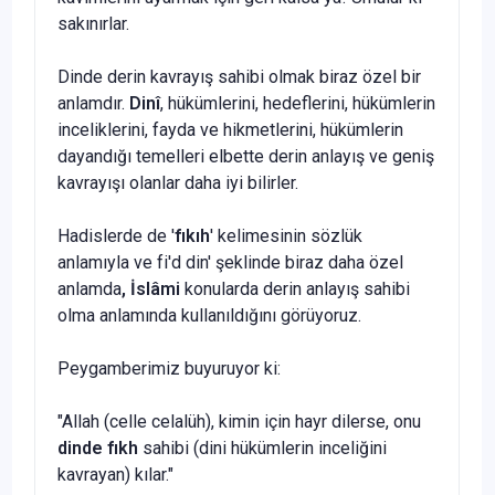
sakınırlar.
Dinde derin kavrayış sahibi olmak biraz özel bir
anlamdır.
Dinî
, hü­kümlerini, hedeflerini, hükümlerin
inceliklerini, fayda ve hikmetlerini, hükümlerin
dayandığı temelleri elbette derin anlayış ve geniş
kavra­yışı olanlar daha iyi bilirler.
Hadislerde de '
fıkıh
' kelimesinin sözlük
anlamıyla ve fi'd din' şek­linde biraz daha özel
anlamda
, İslâmi
konularda derin anlayış sahibi
olma anlamında kullanıldığını görüyoruz.
Peygamberimiz buyuruyor ki:
"Allah (celle celalüh), kimin için hayr dilerse, onu
dinde fıkh
sahibi (dini hükümlerin inceliğini
kavrayan) kılar."