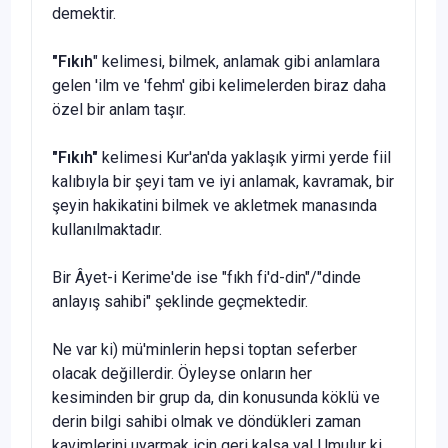
demektir.
"Fıkıh
" kelimesi, bilmek, anlamak gibi anlamlara
gelen 'ilm ve 'fehm' gibi kelimelerden biraz daha
özel bir anlam taşır.
"Fıkıh"
kelimesi Kur'an'da yaklaşık yirmi yerde fiil
kalıbıyla bir şeyi tam ve iyi anlamak, kavramak, bir
şeyin hakikatini bilmek ve akletmek manasında
kullanılmaktadır.
Bir Âyet-i Kerime'de ise "fıkh fi'd-din"/"dinde
anlayış sahibi" şek­linde geçmektedir.
Ne var ki) mü'minlerin hepsi toptan seferber
olacak değillerdir. Öy­leyse onların her
kesiminden bir grup da, din konusunda köklü ve
de­rin bilgi sahibi olmak ve döndükleri zaman
kavimlerini uyarmak için geri kalsa ya! Umulur ki