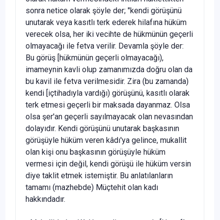
sonra netice olarak şöyle der; "kendi görüşünü
unutarak veya kasıtlı terk ederek hilafına hüküm
verecek olsa, her iki vecihte de hükmünün geçerli
olmayacağı ile fetva verilir. Devamla şöyle der:
Bu görüş [hükmünün geçerli olmayacağı),
imameynin kavli olup zamanı­mızda doğru olan da
bu kavil ile fetva verilmesidir. Zira (bu zamanda)
kendi [içtihadıyla vardığı) görüşünü, kasıtlı olarak
terk etmesi geçerli bir maksada dayanmaz. Olsa
olsa şer'an geçerli sayılmayacak olan ne­vasından
dolayıdır. Kendi görüşünü unutarak başkasının
görüşüyle hüküm veren kâdı'ya gelince, mukallit
olan kişi onu başkasının görü­şüyle hüküm
vermesi için değil, kendi görüşü ile hüküm versin
diye taklit etmek istemiştir. Bu anlatılanların
tamamı (mazhebde) Müçte­hit olan kadı
hakkındadır.