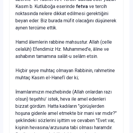
Kasım b. Kutluboğa eserinde
fetva
ve tercih
noktasında nelere dikkat edilmesi gerektiğini
beyan eder. Biz burada müfit olacağını düşünerek
aynen tercüme ettik.
Hamd âlemlerin rabbine mahsustur. Allah (celle
celalüh) Efendimiz Hz. Muhammed'e, âline ve
ashabının tamamına salât-u selâm etsin.
Hiçbir şeye muhtaç olmayan Rabbinin, rahmetine
muhtaç Kasım el-Hanefî der ki;
İmamlarımızın mezhebinde (Allah onlardan razı
olsun) teşehhi/ istek, heva ile amel edenleri
bizzat gördüm. Hatta kadıların "görüş­lerden
hoşuna gidenle amel etmekte bir mani var mıdır?"
şeklindeki sözlerini işittim ve cevaben "Evet var,
kişinin hevasına/arzusuna tabi olması haramdır.