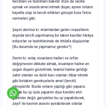
tercihleri ve tashihleri bakîdir. Bize de racihe
uymak ve onunla amel etmek düşer, aynen onların
hayatta olup ta tercih ettikleri görüşle bize fetva
vermeleri gibi.
Şayet denilse ki: imamlardan gelen rivayetlerin
dışında tercih ya­pılmamış bir takım kaviller hikâye
ediyorlar ve tashihlerinde de ihti­lafa düşüyorlar.
(Bu durumda ne yapmamız gerekir?)
Derim ki: onlar, insanların halleri ve örfün
değişmesini dikkate al­mak, insanların haline en
uygun düşeni gözetmek, teamül haline gel­diği
zahir olanları ve delili kavi olanları itibar etmek
gibi birtakım ge­rekçelerle amel (tercih)
etmişlerdir. Bizde onların yaptığı gibi yaparız.
Ancak bu işi öyle yaparım diye kendini ehil
görenler değil, gerçekten bu işi yapabilecek,
zayıf ile kavinin arasını ayırabilecek olanlar