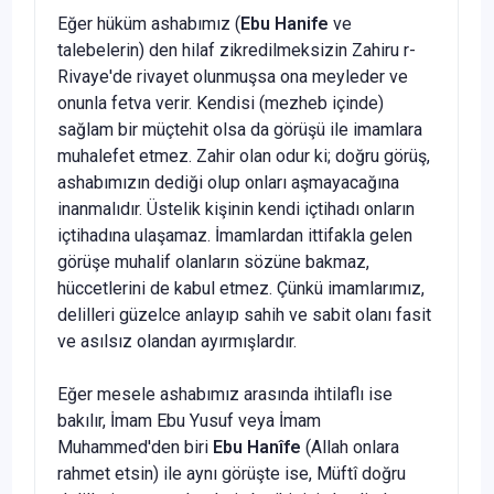
Eğer hüküm ashabımız (
Ebu Hanife
ve
talebelerin) den hilaf zikredilmeksizin Zahiru r-
Rivaye'de rivayet olunmuşsa ona meyleder ve
onunla fetva verir. Kendisi (mezheb içinde)
sağlam bir müçtehit olsa da görüşü ile imamlara
muhalefet etmez. Zahir olan odur ki; doğru gö­rüş,
ashabımızın dediği olup onları aşmayacağına
inanmalıdır. Üste­lik kişinin kendi içtihadı onların
içtihadına ulaşamaz. İmamlardan it­tifakla gelen
görüşe muhalif olanların sözüne bakmaz,
hüccetlerini de kabul etmez. Çünkü imamlarımız,
delilleri güzelce anlayıp sahih ve sa­bit olanı fasit
ve asılsız olandan ayırmışlardır.
Eğer mesele ashabımız arasında ihtilaflı ise
bakılır, İmam Ebu Yu­suf veya İmam
Muhammed'den biri
Ebu Hanîfe
(Allah onlara
rahmet etsin) ile aynı görüşte ise, Müftî doğru