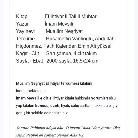
Kitap El İhtiyar li Talilil Muhtar
Yazar İmam Mevsili
Yayınevi Muallim Neşriyat
Tercüme Hüsamettin Vanlıoğlu, Abdullah
Hiçdönmez, Fatih Kalender, Emin Ali yüksel
Kağıt - Cilt Sarı şamua, 4 cilt takım
Sayfa - Ebat 2000 sayfa, 16,5x24 cm
Muallim Neşriyat El İhtiyar tercümesi kitabını
incelemektesiniz.
İmam Mevsili 4 cilt el ihtiyar kitabı
hakkında
yorumları oku
yup
kitabın
konusu
,
özeti
,
fiyatı, satış
şartları hakkında bilgiyi
geniş bir şekilde edinebilirsiniz.
Yaratan Rabbinin adıyla
oku
. O, insanı " alak " dan yarattı.
Oku
,
Senin Rabbin en cömert olandır. Alak 1-2