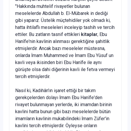
"Hakkında muhtelif rivayetler bulunan
meselelerde Abdul­lah b. El-Mübarek in dediği
gibi yaparız. Üstelik müçtehidiler yok ol­madı ki,
hatta ihtilaflı meseleleri inceleyip tashih ve tercih
ettiler. Bu zatların tasnif ettikleri
kitaplar
, Ebu
Hanîfe'nin kavlinin alınması ge­rektiğine şahitlik
etmişlerdir. Ancak bazı meseleler müstesna,
onlarda İmam Muhammed ve İmam Ebu Yûsuf un
kavli veya ikisinden biri Ebu Hanîfe ile aynı
görüşte olsa dahi diğerinin kavli ile fetva vermeyi
ter­cih etmişlerdir.
Nasıl ki, Kadıhân'ın işaret ettiği bir takım
gerekçelerden dolayı İmam Ebu Hanîfe'den
rivayet bulunmayan yerlerde, iki imamdan bi­rinin
kavlini hatta bunun gibi bazı meselelerde bütün
imamların kav­linin mukabilindeki İmam Züfer'in
kavlini tercih etmişlerdir. Öyleyse onların