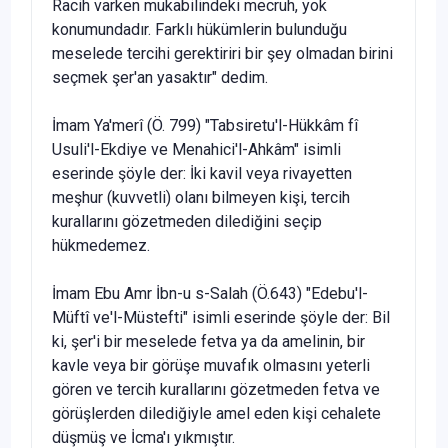
Racih varken mukabilindeki mecruh, yok
konumun­dadır. Farklı hükümlerin bulunduğu
meselede tercihi gerektiriri bir şey olmadan birini
seçmek şer'an yasaktır" dedim.
İmam Ya'merî (Ö. 799) "Tabsiretu'l-Hükkâm fî
Usuli'l-Ekdiye ve Menahici'l-Ahkâm" isimli
eserinde şöyle der: İki kavil veya rivayetten
meşhur (kuvvetli) olanı bilmeyen kişi, tercih
kurallarını gözetmeden dilediğini seçip
hükmedemez.
İmam Ebu Amr İbn-u s-Salah (Ö.643) "Edebu'l-
Müftî ve'l-Müstefti" isimli eserinde şöyle der: Bil
ki, şer'i bir meselede fetva ya da ameli­nin, bir
kavle veya bir görüşe muvafık olmasını yeterli
gören ve tercih kurallarını gözetmeden fetva ve
görüşlerden dilediğiyle amel eden kişi cehalete
düşmüş ve İcma'ı yıkmıştır.