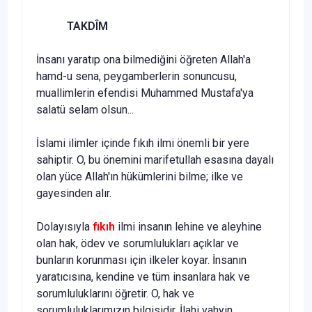
TAKDÎM
İnsanı yaratıp ona bilmediğini öğreten Allah'a
hamd-u sena, pey­gamberlerin sonuncusu,
muallimlerin efendisi Muhammed Mustafa'ya
salatü selam olsun...
İslami ilimler içinde fıkıh ilmi önemli bir yere
sahiptir. O, bu önemini marifetullah esasına dayalı
olan yüce Allah'ın hükümlerini bilme; ilke ve
gayesinden alır.
Dolayısıyla
fıkıh
ilmi insanın lehine ve aleyhine
olan hak, ödev ve sorumlulukları açıklar ve
bunların korunması için ilkeler koyar. İnsanın
yaratıcısına, kendine ve tüm insanlara hak ve
sorumlu­luklarını öğretir. O, hak ve
sorumluluklarımızın bilgisidir. İlahi vahyin