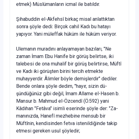
etmek) Müslümanların ic­mal ile batıldır.
Şihabuddin el-Akfehsî birkaç misal anlattıktan
sonra şöyle dedi: Birçok cahil Kadı bu hatayı
yapıyor. Yani müleffak hüküm ile hüküm veriyor.
Ulemanın muradını anlayamayan bazıları, "Ne
zaman İmam Ebu Hanife bir görüş belirtse, iki
talebesi de ona muhalif bir görüş belirtirse, Müftî
ve Kadı iki görüşten birini tercih etmekte
muhayyerdir. Âlimler böyle demişlerdir" dediler.
Bende onlara şöyle dedim, "hayır, sizin dü­
şündüğünüz gibi değil, İmam Allame el-Hasen b.
Mansur b. Mahmud el-Özcendî (Ö.592) yani
Kâdıhan "Fetâva" isimli eserinde şöyle der: "Za­
manınızda, Hanefî mezhebine mensub bir
Müftînin, kendisinden fetva istenildiğinde takip
etmesi gereken usul şöyledir;