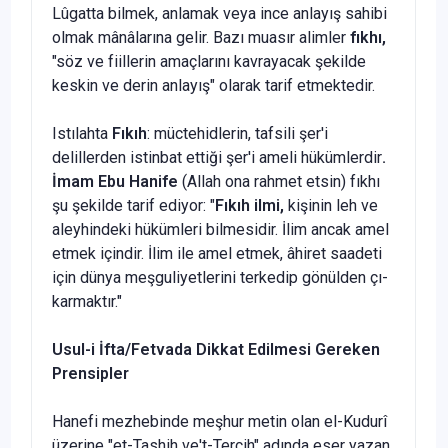
Lûgatta bilmek, anlamak veya ince anlayış sahibi
olmak mânâlarına gelir. Bazı muasır alimler
fıkhı,
"söz ve fiillerin amaçlarını kavrayacak şekilde
keskin ve derin anlayış" olarak tarif etmektedir.
Istılahta
Fıkıh
: müctehidlerin, tafsili şer'i
delillerden istinbat et­tiği şer'i ameli hükümlerdir
.
İmam Ebu Hanife
(Allah ona rahmet et­sin) fıkhı
şu şekilde tarif ediyor: "
Fıkıh ilmi,
kişinin leh ve
aleyhindeki hükümleri bilmesidir. İlim ancak amel
etmek içindir. İlim ile amel et­mek, âhiret saadeti
için dünya meşguliyetlerini terkedip gönülden çı­
karmaktır."
Usul-i İfta/Fetvada Dikkat Edilmesi Gereken
Prensipler
Hanefi mezhebinde meşhur metin olan el-Kudurî
üzerine "et-Tashih ve't-Tercih" adında eser yazan