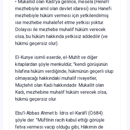
• Mukallid olan Kâdı'ya gelince, mesela [Henefî
mezhebiyle amil olan devlet idaresi) onu Hanefi
mezhebiyle hüküm vermesi için yetki­lendirmiş
ise mezhebe muhalefet etme yetkisi yoktur.
Dolayısı ile mez­hebe muhalif hüküm verecek
olsa, bu hüküm hakkında yetkisiz adde­dilir (ve
hükmü geçersiz olur).
El-Kunye isimli eserde, el-Muhît ve diğer
kitaplardan şöyle men­kuldür; "kendi görüşünün
hilafına hüküm verdiğinde, hükmünün ge­çerli olup
olmayacağı hakkındaki muhalif rivayetler,
Müçtehit olan Kadı hakkındadır. Mukallit olan
Kadı, mezhebine muhalif hüküm verecek olsa,
hükmü geçersiz olur.
Ebu'l-Abbas Ahmet b. İdris el-Karâfî (Ö.684)
şöyle der: "Müftînin racih kabul ettiği görüşle
fetva vermesi vacip olduğu gibi, Hâkimin de