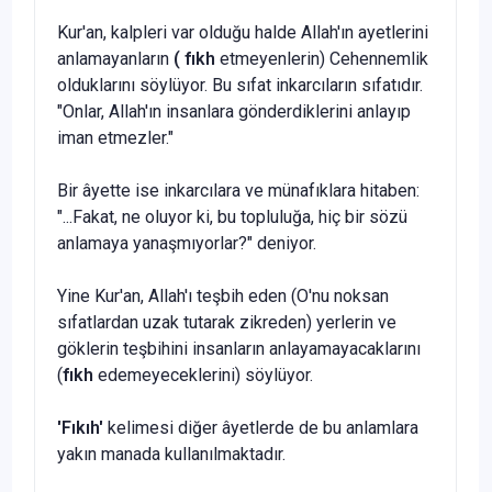
Kur'an, kalpleri var olduğu halde Allah'ın ayetlerini
anlamayan­ların
( fıkh
etmeyenlerin) Cehennemlik
olduklarını söylüyor. Bu sıfat inkarcıların sıfatıdır.
"Onlar, Allah'ın insanlara gönderdiklerini anla­yıp
iman etmezler."
Bir âyette ise inkarcılara ve münafıklara hitaben:
"...Fakat, ne olu­yor ki, bu topluluğa, hiç bir sözü
anlamaya yanaşmıyorlar?" deniyor.
Yine Kur'an, Allah'ı teşbih eden (O'nu noksan
sıfatlardan uzak tu­tarak zikreden) yerlerin ve
göklerin teşbihini insanların anlayamaya­caklarını
(
fıkh
edemeyeceklerini) söylüyor.
'Fıkıh'
kelimesi diğer âyetlerde de bu anlamlara
yakın manada kul­lanılmaktadır.