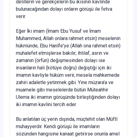
delillerin ve gerekçelerin bu iki­sinin kavlinde
bulunacağından dolayı onların görüşü ile fetva
verir.
Eğer İki imam (İmam Ebu Yusuf ve İmam
Muhammed, Allah on­lara rahmet etsin) meselenin
hükmünde, Ebu Hanîfe'ye (Allah ona rah­met etsin)
muhalefet etmişlerse bakılır; ihtilaf, asrın ve
zamanın (ör­fün) değişmesinden dolayı ise
insanların hali (kötüye doğru) değiştiği için iki
imamın kavliyle hüküm verir, mesela mahkemede
zahiri ada­letle yetinmek gibi. Yine müzara'a ve
muamele gibi meselelerde bütün Müteahhir
Ulema iki imamın görüşünde birleştiğinden dolayı
iki ima­mın kavlini tercih eder.
Bu anlatılan üç yerin dışında, müçtehit olan Müftî
muhayyerdir. Kendi görüşü ile imamların
sözünden hangisine kanaat getirirse onunla amel