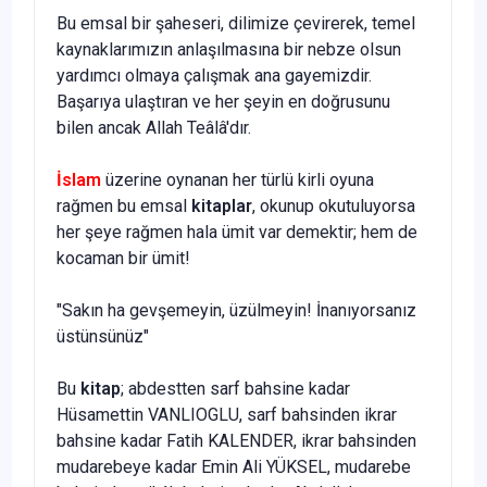
Bu emsal bir şaheseri, dilimize çevirerek, temel
kaynaklarımızın anlaşılmasına bir nebze olsun
yardımcı olmaya çalışmak ana gaye­mizdir.
Başarıya ulaştıran ve her şeyin en doğrusunu
bilen ancak Al­lah Teâlâ'dır.
İslam
üzerine oynanan her türlü kirli oyuna
rağmen bu emsal
ki­taplar
, okunup okutuluyorsa
her şeye rağmen hala ümit var demektir; hem de
kocaman bir ümit!
"Sakın ha gevşemeyin, üzülmeyin! İnanıyorsanız
üstünsünüz"
Bu
kitap
; abdestten sarf bahsine kadar
Hüsamettin VANLIOGLU, sarf bahsinden ikrar
bahsine kadar Fatih KALENDER, ikrar bahsinden
mudarebeye kadar Emin Ali YÜKSEL, mudarebe