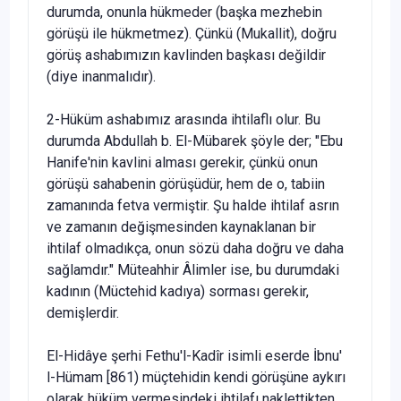
durumda, onunla hükmeder (başka mezhebin
görüşü ile hükmetmez). Çünkü (Mukal­lit), doğru
görüş ashabımızın kavlinden başkası değildir
(diye inan­malıdır).
2-Hüküm ashabımız arasında ihtilaflı olur. Bu
durumda Abdullah b. El-Mübarek şöyle der; "Ebu
Hanife'nin kavlini alması gerekir, çünkü onun
görüşü sahabenin görüşüdür, hem de o, tabiin
zamanında fetva vermiştir. Şu halde ihtilaf asrın
ve zamanın değişmesinden kaynakla­nan bir
ihtilaf olmadıkça, onun sözü daha doğru ve daha
sağlamdır." Müteahhir Âlimler ise, bu durumdaki
kadının (Müctehid kadıya) sor­ması gerekir,
demişlerdir.
El-Hidâye şerhi Fethu'l-Kadîr isimli eserde İbnu'
l-Hümam [861) müçtehidin kendi görüşüne aykırı
olarak hüküm vermesindeki ihtilafı naklettikten