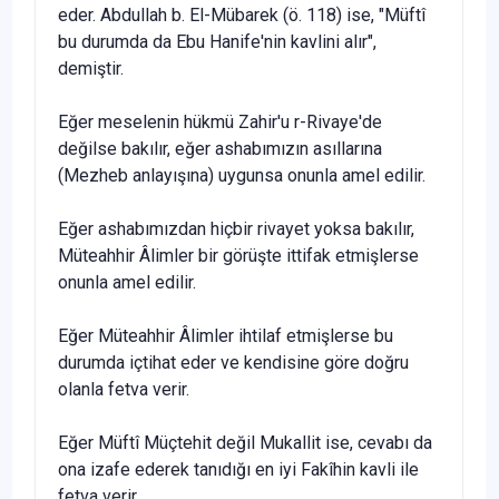
eder. Abdullah b. El-Mübarek (ö. 118) ise, "Müftî
bu durumda da Ebu Hanife'nin kavlini alır",
demiştir.
Eğer meselenin hükmü Zahir'u r-Rivaye'de
değilse bakılır, eğer as­habımızın asıllarına
(Mezheb anlayışına) uygunsa onunla amel edilir.
Eğer ashabımızdan hiçbir rivayet yoksa bakılır,
Müteahhir Âlimler bir görüşte ittifak etmişlerse
onunla amel edilir.
Eğer Müteahhir Âlimler ihtilaf etmişlerse bu
durumda içtihat eder ve kendisine göre doğru
olanla fetva verir.
Eğer Müftî Müçtehit değil Mukallit ise, cevabı da
ona izafe ederek tanıdığı en iyi Fakîhin kavli ile
fetva verir.