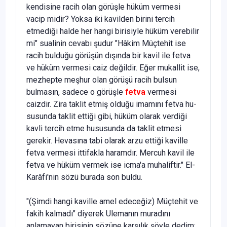
kendisine racih olan görüşle hüküm vermesi
vacip midir? Yoksa iki ka­vilden birini tercih
etmediği halde her hangi birisiyle hüküm verebilir
mi" sualinin cevabı şudur "Hâkim Müçtehit ise
racih bulduğu görüşün dışında bir kavil ile fetva
ve hüküm vermesi caiz değildir. Eğer mukallit ise,
mezhepte meşhur olan görüşü racih bulsun
bulmasın, sadece o gö­rüşle
fetva
vermesi
caizdir. Zira taklit etmiş olduğu imamını fetva hu­
susunda taklit ettiği gibi, hüküm olarak verdiği
kavli tercih etme husu­sunda da taklit etmesi
gerekir. Hevasına tabi olarak arzu ettiği kaville
fetva vermesi ittifakla haramdır. Mercuh kavil ile
fetva ve hüküm ver­mek ise icma'a muhaliftir." El-
Karâfi'nin sözü burada son buldu.
"(Şimdi hangi kaville amel edeceğiz) Müçtehit ve
fakih kalmadı" di­yerek Ulemanın muradını
anlamayan birisinin sözüne karşılık şöyle dedim: