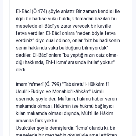
El-Bâcî (Ö.474) şöyle anlattı: Bir zaman kendisi ile
ilgili bir hadise vuku buldu, Ulemadan bazıları bu
meselede el-Bâcî'ye zarar verecek bir kaville
fetva verdiler. El-Bâcî onlara "neden böyle fetva
verdiniz" diye sual edince, onlar "biz bu hadisenin
senin hakkında vuku buldu­ğunu bilmiyorduk"
dediler. El-Bâcî onlara "bu yaptığınızın caiz olma­
dığı hakkında, Ehl-i icma' arasında ihtilaf yoktur"
dedi.
İmam Ya'merî (Ö. 799) "Tabsiretu'l-Hükkâm fî
Usuli'l-Ekdiye ve Menahici'l-Ahkâm" isimli
eserinde şöyle der; Müftînin, hükmü haber veren
makamda olması, Hâkimin ise hükmü bağlayıcı
kılan makamda olması dışında, Müftî İle Hâkim
arasında fark yoktur.
Usulcüler şöyle demişlerdir: "İcma' olundu ki; bir
meselede bir mezhebin görüşüyle amel ettikten