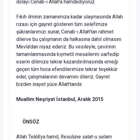
dolayı Cenab-ı Allah'a hamdediyoruz.
Fıkıh ilminin zamanımıza kadar ulaşmasında Allah
rızası için gay­ret gösteren tüm selefimize
şükranlarımızı sunar, Cenab-ı Allah'tan rahmet
dilerve bu çalışmanın da halkasına dahil olmasını
Mevla'dan niyaz ederiz. Bu vesileyle, çevirinin
tamamlanmasında kıymetli mesa­ilerini sarfedip
eserin dilimize tekrar kazandırılmasında emeği
geçen tüm hoca efendilerimize tekrar teşekkür
eder, çalışmalarının devamını dileriz. Gayret
bizden inayet yüce Allah'tandır.
Muallim Neşriyat İstanbul, Aralık 2015
ÖNSÖZ
Allah Teâlâ'ya hamd, Resulüne salat-u selam