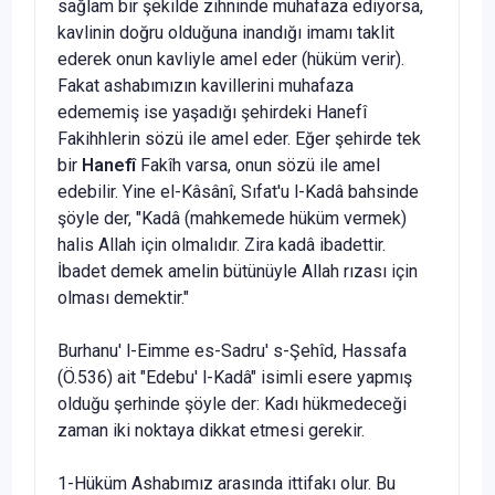
sağlam bir şekilde zihninde muhafaza ediyorsa,
kavlinin doğru oldu­ğuna inandığı imamı taklit
ederek onun kavliyle amel eder (hüküm ve­rir).
Fakat ashabımızın kavillerini muhafaza
edememiş ise yaşadığı şe­hirdeki Hanefî
Fakihhlerin sözü ile amel eder. Eğer şehirde tek
bir
Hanefî
Fakîh varsa, onun sözü ile amel
edebilir. Yine el-Kâsânî, Sıfat'u l-Kadâ bahsinde
şöyle der, "Kadâ (mahkemede hüküm vermek)
halis Allah için olmalıdır. Zira kadâ ibadettir.
İbadet demek amelin bütünüyle Al­lah rızası için
olması demektir."
Burhanu' l-Eimme es-Sadru' s-Şehîd, Hassafa
(Ö.536) ait "Edebu' l-Kadâ" isimli esere yapmış
olduğu şerhinde şöyle der: Kadı hükmede­ceği
zaman iki noktaya dikkat etmesi gerekir.
1-Hüküm Ashabımız arasında ittifakı olur. Bu