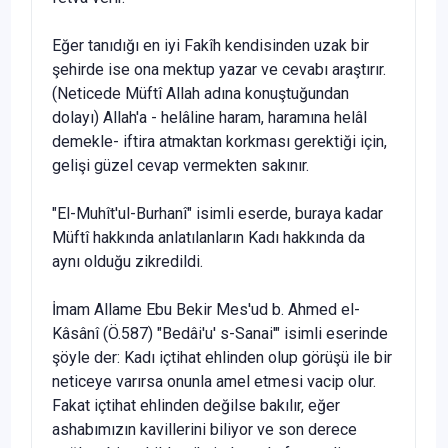
Eğer tanıdığı en iyi Fakîh kendisinden uzak bir
şehirde ise ona mektup yazar ve cevabı araştırır.
(Neticede Müftî Allah adına konuş­tuğundan
dolayı) Allah'a - helâline haram, haramına helâl
demekle- if­tira atmaktan korkması gerektiği için,
gelişi güzel cevap vermekten sa­kınır.
"El-Muhît'ul-Burhanî" isimli eserde, buraya kadar
Müftî hakkında anlatılanların Kadı hakkında da
aynı olduğu zikredildi.
İmam Allame Ebu Bekir Mes'ud b. Ahmed el-
Kâsânî (Ö.587) "Bedâi'u' s-Sanai'" isimli eserinde
şöyle der: Kadı içtihat ehlinden olup görüşü ile bir
neticeye varırsa onunla amel etmesi vacip olur.
Fakat içtihat ehlin­den değilse bakılır, eğer
ashabımızın kavillerini biliyor ve son derece