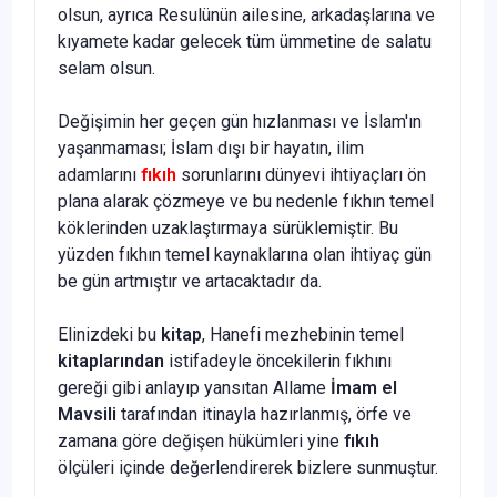
olsun, ayrıca Resulü­nün ailesine, arkadaşlarına ve
kıyamete kadar gelecek tüm ümmetine de salatu
selam olsun.
Değişimin her geçen gün hızlanması ve İslam'ın
yaşanmaması; İs­lam dışı bir hayatın, ilim
adamlarını
fıkıh
sorunlarını dünyevi ihtiyaç­ları ön
plana alarak çözmeye ve bu nedenle fıkhın temel
köklerinden uzaklaştırmaya sürüklemiştir. Bu
yüzden fıkhın temel kaynaklarına olan ihtiyaç gün
be gün artmıştır ve artacaktadır da.
Elinizdeki bu
kitap
, Hanefi mezhebinin temel
kitaplarından
istifa­deyle öncekilerin fıkhını
gereği gibi anlayıp yansıtan Allame
İmam el
Mavsili
tarafından itinayla hazırlanmış, örfe ve
zamana göre değişen hü­kümleri yine
fıkıh
ölçüleri içinde değerlendirerek bizlere sunmuştur.