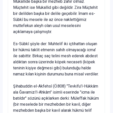
Mukallide başka bir mezheb zahir olmaz.
Müçtehit ise Mukallid gibi değildir. Zira Müçtehit
bir delilden başka bir delile geçebilir. İmam es-
Sübkî bu mesele ile az önce naklettiğimiz
muttefekun aleyh olan usul meselesini
açıklamaya çalışmıştır.
Es-Sübkî şöyle der: Muhtelif iki içtihattan oluşan
bir hükmü tak­lit etmenin sahih olmayacağı icma'
ile sabittir. Birkaç saç telini mesh ederek abdest
aldıktan sonra üzerinde köpek necaseti (köpek
teninin kişiye değmesi gibi) bulunduğu halde
namaz kılan kişinin durumunu buna misal verdiler.
Şihabuddin el-Akfehsî (Ö.808) "Tevkifu'l-Hükkâm
ala Ğavamizi'l-Ahkâm" isimli eserinde "icma ile
batıldır" sözünü açıklarken derki: Müleffak hüküm
(bir meselede bir mezhebden bir kavil, diğer
mezhebden başka bir kavil alarak hükmü telif