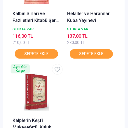
Kalbin Sırları ve
Helaller ve Haramlar
Faziletleri Kitabü Şerh-
Kuba Yayınevi
i Acaibil Kalb
STOKTA VAR
STOKTA VAR
116,00 TL
137,00 TL
210,00 TL
280,00 TL
Aynı Gün
Kargo
Kalplerin Keşfi
Mukaşefetül Kulub