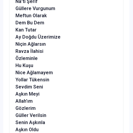
Na’tı Şerif
Güllere Vurgunum
Meftun Olarak
Dem Bu Dem
Kan Tutar
Ay Doğdu Üzerimize
Niçin Ağlarsın
Ravza İlahisi
Özleminle
Hu Kuşu
Nice Ağlamayem
Yollar Tükensin
Sevdim Seni
Aşkın Meyi
Allah’ım
Gözlerim
Güller Verilsin
Senin Aşkınla
Aşkın Oldu