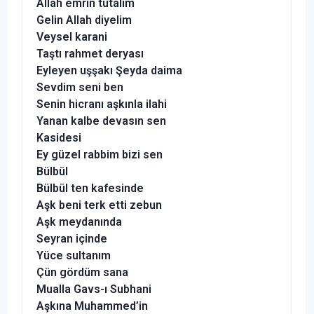
Allah emrin tutalım
Gelin Allah diyelim
Veysel karani
Taştı rahmet deryası
Eyleyen uşşakı Şeyda daima
Sevdim seni ben
Senin hicranı aşkınla ilahi
Yanan kalbe devasın sen
Kasidesi
Ey güzel rabbim bizi sen
Bülbül
Bülbül ten kafesinde
Aşk beni terk etti zebun
Aşk meydanında
Seyran içinde
Yüce sultanım
Çün gördüm sana
Mualla Gavs-ı Subhani
Aşkına Muhammed’in