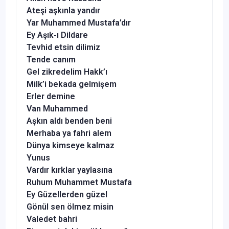
Ateşi aşkınla yandır
Yar Muhammed Mustafa’dır
Ey Aşık-ı Dildare
Tevhid etsin dilimiz
Tende canım
Gel zikredelim Hakk’ı
Milk’i bekada gelmişem
Erler demine
Van Muhammed
Aşkın aldı benden beni
Merhaba ya fahri alem
Dünya kimseye kalmaz
Yunus
Vardır kırklar yaylasına
Ruhum Muhammet Mustafa
Ey Güzellerden güzel
Gönül sen ölmez misin
Valedet bahri