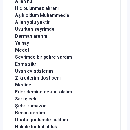
Allah hu
Hiç bulunmaz akranı
Aşık oldum Muhammed’e
Allah yolu yektir
Uyurken seyrimde
Derman ararım
Ya hay
Medet
Seyrimde bir şehre vardım
Esma zikri
Uyan ey gözlerim
Zikrederim dost seni
Medine
Erler demine destur alalım
Sarı çicek
Şehri ramazan
Benim derdim
Dostu gönlümde buldum
Halinle bir hal olduk