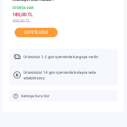
2.Hamur Karton Kapak
STOKTA VAR
İ. Gazali Kuba Yayın
185,00 TL
400,00 TL
Ürününüz 1-2 gün içerisinde kargoya verilir.
Ürününüzü 14 gün içerisinde kolayca iade
edebilirsiniz.
Satıcıya Soru Sor