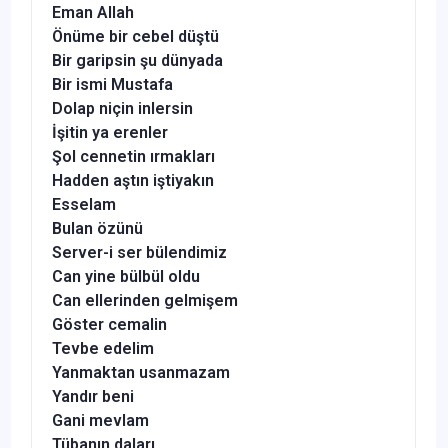
Eman Allah
Önüme bir cebel düştü
Bir garipsin şu dünyada
Bir ismi Mustafa
Dolap niçin inlersin
İşitin ya erenler
Şol cennetin ırmakları
Hadden aştın iştiyakın
Esselam
Bulan özünü
Server-i ser bülendimiz
Can yine bülbül oldu
Can ellerinden gelmişem
Göster cemalin
Tevbe edelim
Yanmaktan usanmazam
Yandır beni
Gani mevlam
Tübanın daları