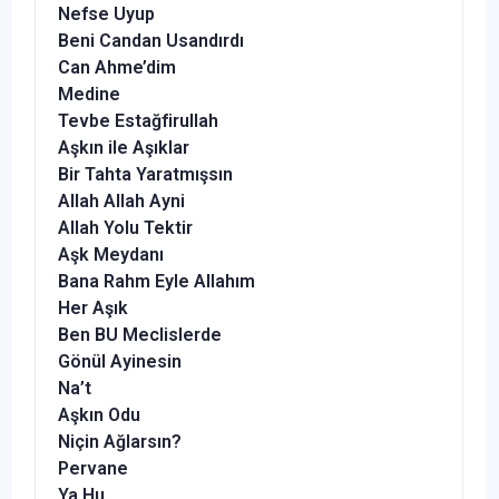
Nefse Uyup
Beni Candan Usandırdı
Can Ahme’dim
Medine
Tevbe Estağfirullah
Aşkın ile Aşıklar
Bir Tahta Yaratmışsın
Allah Allah Ayni
Allah Yolu Tektir
Aşk Meydanı
Bana Rahm Eyle Allahım
Her Aşık
Ben BU Meclislerde
Gönül Ayinesin
Na’t
Aşkın Odu
Niçin Ağlarsın?
Pervane
Ya Hu