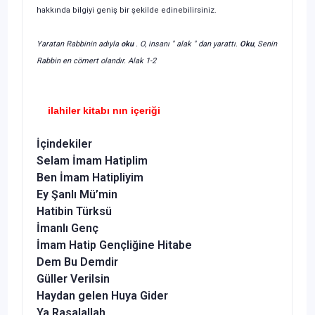
hakkında bilgiyi geniş bir şekilde edinebilirsiniz.
Yaratan Rabbinin adıyla
oku
. O, insanı " alak " dan yarattı.
Oku
, Senin
Rabbin en cömert olandır. Alak 1-2
ilahiler kitabı nın içeriği
İçindekiler
Selam İmam Hatiplim
Ben İmam Hatipliyim
Ey Şanlı Mü’min
Hatibin Türksü
İmanlı Genç
İmam Hatip Gençliğine Hitabe
Dem Bu Demdir
Güller Verilsin
Haydan gelen Huya Gider
Ya Rasalallah