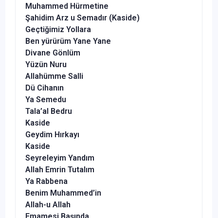
Muhammed Hürmetine
Şahidim Arz u Semadır (Kaside)
Geçtiğimiz Yollara
Ben yürürüm Yane Yane
Divane Gönlüm
Yüzün Nuru
Allahümme Salli
Dü Cihanın
Ya Semedu
Tala’al Bedru
Kaside
Geydim Hırkayı
Kaside
Seyreleyim Yandım
Allah Emrin Tutalım
Ya Rabbena
Benim Muhammed’in
Allah-u Allah
Emamesi Başında