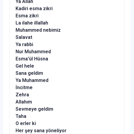
Ya Allah
Kadiri esma zikri
Esma zikri
La ilahe illallah
Muhammed nebimiz
Salavat
Ya rabbi
Nur Muhammed
Esma’ül Hüsna
Gel hele
Sana geldim
Ya Muhammed
İncitme
Zehra
Allahım
Sevmeye geldim
Taha
O erler ki
Her şey sana yöneliyor