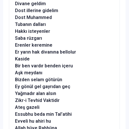
Divane geldim
Dost illerine gidelim
Dost Muhammed
Tubanın dalları
Hakkı isteyenler
Saba rüzgarı
Erenler keremine
Er yarın hak divanına bellolur
Kaside
Bir ben vardır benden içeru
Aşk meydanı
Bizden selam götürün
Ey gönül gel gayrıdan geç
Yağmadır alan alsın
Zikr-i Tevhid Vaktidir
Ateş gazeli
Essubhu beda min Tal’atihi
Evveli hu ahiri hu
Allah hüve Rabbüna