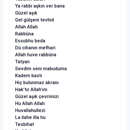
Ya rabbi aşkın ver bana
Güzel aşık
Gel gülşeni tevhid
Allah Allah
Rabbüna
Essubhu beda
Dü cihanın mefhari
Allah huve rabbüna
Tatyan
Sevdim seni mabuduma
Kadem bastı
Hiç bulunmaz akranı
Hak’tır Allah’ım
Güzel aşık çevrimizi
Hu Allah Allah
Huvallahullezi
La ilahe illa hu
Tesbihat