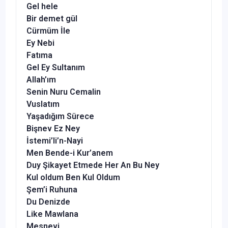
Gel hele
Bir demet gül
Cürmüm İle
Ey Nebi
Fatıma
Gel Ey Sultanım
Allah’ım
Senin Nuru Cemalin
Vuslatım
Yaşadığım Sürece
Bişnev Ez Ney
İstemi’li’n-Nayi
Men Bende-i Kur’anem
Duy Şikayet Etmede Her An Bu Ney
Kul oldum Ben Kul Oldum
Şem’i Ruhuna
Du Denizde
Like Mawlana
Mesnevi