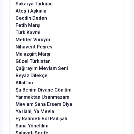
Sakarya Türküsü
Ateş-i Aşkınla
Ceddin Deden
Fetih Marşı
Türk Kavmi
Mehter Vuruyor
Nihavent Peşrev
Malazgirt Marşı
Güzel Türkistan
Çağırayım Mevlam Seni
Beyaz Dilekçe
Allah’ım
Şu Benim Divane Gönlüm
Yanmaktan Usanmazam
Mevlam Sana Ersem Diye
Ya İlahi, Ya Mevla
Ey Rahmeti Bol Padişah
Sana Yöneldim
Salavatı Şerife