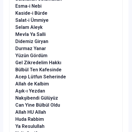
Esma-i Nebi
Kaside-i Bürde
Salat-i Ümmiye
Selam Aleyk
Mevla Ya Salli
Didemiz Giryan
Durmaz Yanar
Yüzün Gördüm
Gel Zikredelim Hakkı
Bülbül Ten Kafesinde
Acep Lütfun Seherinde
Allah de Kalbim
Aşık-ı Yezdan
Nakşibendi Gülüyüz
Can Yine Bülbül Oldu
Allah HU Allah
Huda Rabbim
Ya Resulullah