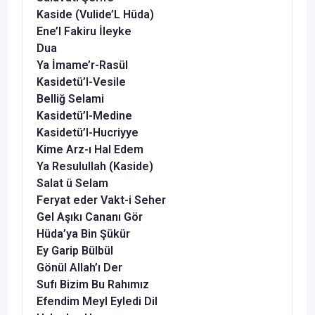
Kaside (Vulide’L Hüda)
Ene’l Fakiru İleyke
Dua
Ya İmame’r-Rasül
Kasidetü’l-Vesile
Belliğ Selami
Kasidetü’l-Medine
Kasidetü’l-Hucriyye
Kime Arz-ı Hal Edem
Ya Resulullah (Kaside)
Salat ü Selam
Feryat eder Vakt-i Seher
Gel Aşıkı Cananı Gör
Hüda’ya Bin Şükür
Ey Garip Bülbül
Gönül Allah’ı Der
Sufı Bizim Bu Rahımız
Efendim Meyl Eyledi Dil