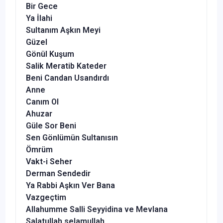
Bir Gece
Ya İlahi
Sultanım Aşkın Meyi
Güzel
Gönül Kuşum
Salik Meratib Kateder
Beni Candan Usandırdı
Anne
Canım Ol
Ahuzar
Güle Sor Beni
Sen Gönlümün Sultanısın
Ömrüm
Vakt-i Seher
Derman Sendedir
Ya Rabbi Aşkın Ver Bana
Vazgeçtim
Allahumme Salli Seyyidina ve Mevlana
Salatullah selamullah