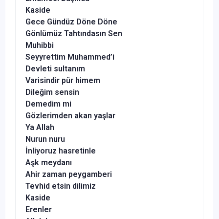
Kaside
Gece Gündüz Döne Döne
Gönlümüz Tahtındasın Sen
Muhibbi
Seyyrettim Muhammed’i
Devleti sultanım
Varisindir pür himem
Dileğim sensin
Demedim mi
Gözlerimden akan yaşlar
Ya Allah
Nurun nuru
İnliyoruz hasretinle
Aşk meydanı
Ahir zaman peygamberi
Tevhid etsin dilimiz
Kaside
Erenler