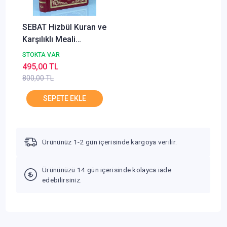
SEBAT Hizbül Kuran ve
Karşılıklı Meali
Münacatül Kur'an
STOKTA VAR
İlaveli Kenarı Yaldızlı
495,00 TL
Kod 1051
800,00 TL
Ürününüz 1-2 gün içerisinde kargoya verilir.
Ürününüzü 14 gün içerisinde kolayca iade
edebilirsiniz.