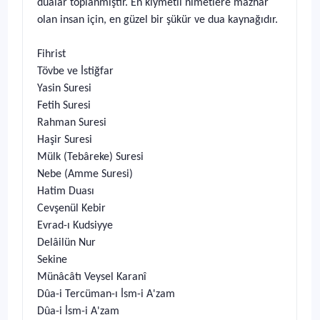
dualar toplanmıştır. En kıymetli nimetlere mazhar
olan insan için, en güzel bir şükür ve dua kaynağıdır.
Fihrist
Tövbe ve İstiğfar
Yasin Suresi
Fetih Suresi
Rahman Suresi
Haşir Suresi
Mülk (Tebâreke) Suresi
Nebe (Amme Suresi)
Hatim Duası
Cevşenül Kebir
Evrad-ı Kudsiyye
Delâilün Nur
Sekine
Münâcâtı Veysel Karanî
Dûa-i Tercüman-ı İsm-i A'zam
Dûa-i İsm-i A'zam