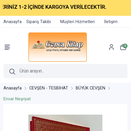
İNİZ 1-2 İÇİNDE KARGOYA VERİLECEKTİR.
Anasayfa
Sipariş Takibi
Müşteri Hizmetleri
İletişim
0
Anasayfa
CEVŞEN - TESBİHAT
BÜYÜK CEVŞEN
Envar Neşriyat