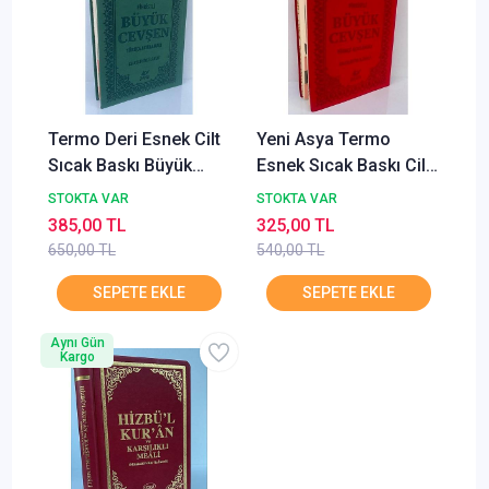
Termo Deri Esnek Cilt
Yeni Asya Termo
Sıcak Baskı Büyük
Esnek Sıcak Baskı Cilt
Cevşen Türkçe
Büyük Cevşen Çanta
STOKTA VAR
STOKTA VAR
Açıklama, Celcelutiye
boy Türkçe Açıklamalı
385,00 TL
325,00 TL
İlaveli Orta 7884 Kod
Fihristli 9031 Kod
650,00 TL
540,00 TL
YENİ ASYA
Aynı Gün
Kargo