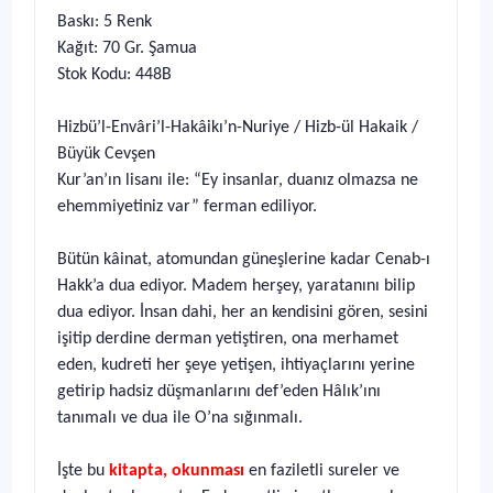
Baskı: 5 Renk
Kağıt: 70 Gr. Şamua
Stok Kodu: 448B
Hizbü’l-Envâri’l-Hakâikı’n-Nuriye / Hizb-ül Hakaik /
Büyük Cevşen
Kur’an’ın lisanı ile: “Ey insanlar, duanız olmazsa ne
ehem­miyetiniz var” ferman ediliyor.
Bütün kâinat, atomundan güneşlerine kadar Cenab-ı
Hakk’a dua ediyor. Madem herşey, yaratanını bilip
dua ediyor. İnsan dahi, her an kendisini gören, sesini
işitip derdine der­man yetiştiren, ona merhamet
eden, kudreti her şeye yetişen, ihtiyaçlarını yerine
getirip hadsiz düşmanlarını def’eden Hâlık’ını
tanımalı ve dua ile O’na sığınmalı.
İşte bu
kitapta, okunması
en faziletli sureler ve