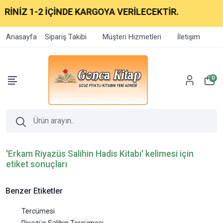
RİNİZ 1-2 İÇİNDE KARGOYA VERİLECEKTİR.
Anasayfa
Sipariş Takibi
Müşteri Hizmetleri
İletişim
0
'Erkam Riyazüs Salihin Hadis Kitabı' kelimesi için
etiket sonuçları
Benzer Etiketler
Tercümesi