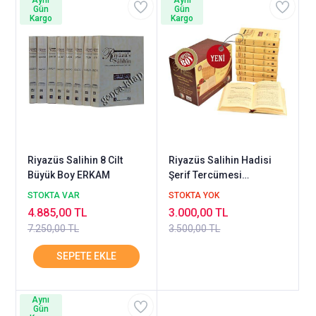
Aynı
Aynı
Gün
Gün
Kargo
Kargo
Riyazüs Salihin 8 Cilt
Riyazüs Salihin Hadisi
Büyük Boy ERKAM
Şerif Tercümesi
Sempatik Cep Boy 8
STOKTA VAR
STOKTA YOK
KİTAP
4.885,00 TL
3.000,00 TL
7.250,00 TL
3.500,00 TL
Aynı
Gün