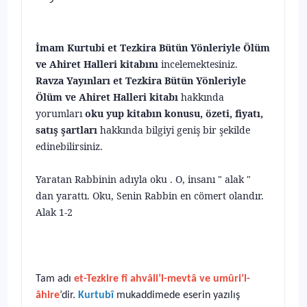
İmam Kurtubi et Tezkira Bütün Yönleriyle Ölüm
ve Ahiret Halleri kitabını
incelemektesiniz.
Ravza Yayınları et Tezkira Bütün Yönleriyle
Ölüm ve Ahiret Halleri kitabı
hakkında
yorumları
oku yup kitabın konusu, özeti, fiyatı,
satış şartları
hakkında bilgiyi geniş bir şekilde
edinebilirsiniz.
Yaratan Rabbinin adıyla oku . O, insanı " alak "
dan yarattı. Oku, Senin Rabbin en cömert olandır.
Alak 1-2
Tam adı
et-Tezkire fî ahvâli’l-mevtâ ve umûri’l-
âhire
’dir.
Kurtubî
mukaddimede eserin yazılış