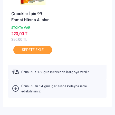
Çocuklar İçin 99
Esmai Hüsna Allahın
En Güzel İsimleri
STOKTA VAR
Şebnem Pişkin
223,00 TL
GÜLHANE
350,00 TL
Ürününüz 1-2 gün içerisinde kargoya verilir.
Ürününüzü 14 gün içerisinde kolayca iade
edebilirsiniz.