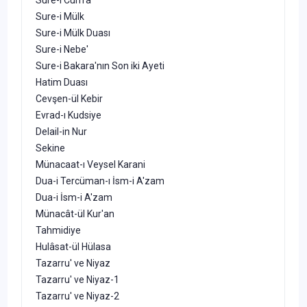
Sure-i Mülk
Sure-i Mülk Duası
Sure-i Nebe'
Sure-i Bakara'nın Son iki Ayeti
Hatim Duası
Cevşen-ül Kebir
Evrad-ı Kudsiye
Delail-in Nur
Sekine
Münacaat-ı Veysel Karani
Dua-i Tercüman-ı İsm-i A'zam
Dua-i İsm-i A'zam
Münacât-ül Kur'an
Tahmidiye
Hulâsat-ül Hülasa
Tazarru' ve Niyaz
Tazarru' ve Niyaz-1
Tazarru' ve Niyaz-2