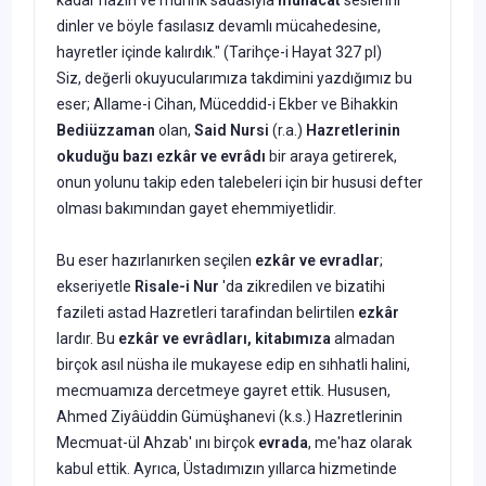
dinler ve böyle fasılasız devamlı mücahedesine,
hayretler içinde kalırdık." (Tarihçe-i Hayat 327 pl)
Siz, değerli okuyucularımıza takdimini yazdığımız bu
eser; Allame-i Cihan, Müceddid-i Ekber ve Bihakkin
Bediüzzaman
olan,
Said Nursi
(r.a.)
Hazretlerinin
okuduğu bazı
ezkâr ve evrâdı
bir araya getirerek,
onun yolunu takip eden talebeleri için bir hususi defter
olması bakımından gayet ehemmiyetlidir.
Bu eser hazırlanırken seçilen
ezkâr ve evradlar
;
ekseriyetle
Risale-i Nur
'da zikredilen ve bizatihi
fazileti astad Hazretleri tarafindan belirtilen
ezkâr
lardır. Bu
ezkâr ve evrâdları, kitabımıza
almadan
birçok asıl nüsha ile mukayese edip en sıhhatli halini,
mecmuamıza dercetmeye gayret ettik. Hususen,
Ahmed Ziyâüddin Gümüşhanevi (k.s.) Hazretlerinin
Mecmuat-ül Ahzab' ını birçok
evrada
, me'haz olarak
kabul ettik. Ayrıca, Üstadımızın yıllarca hizmetinde