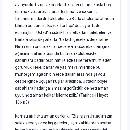
az uyurdu. Uzun ve bereketli kış gecelerinde asla boş
durmaz ve sürekli olarak tesbihat ve
ezkâr
ile
terennüm ederdi. Talebeleri ve Barla ahalisi tarafından
bilinen bu durum, Büyük Tarihçe' de şöyle ifade
edilmiştir: ...Üstad'ın sıddık hizmetkarları, talebeleri ve
Barla ahalisi di-yorlar ki: "Üstadı, geceleri, dershane-i
Nuriye
nin önündeki bir şecere-i mübareke olan çınar
ağacının dalları arasında bulunan kulübecikte
sabahlara kadar tesbihat ile
ezkar
ile terennüm eder
görürdük. Hele, bahar ve yaz mevsimlerinde bu
muhteşem ağacın binlerce dalları arasında şevk u
cezbe içinde uçuşan kuşlar arasında, Üstadın böyle
sabahlara kadar çalışmasını görürdük de ne zaman
uyur, ne zaman kalkar bilemezdik." (Tarihçe-i Hayat
166 p3)
Komşuları her zaman derler ki: "Biz, sizin Üstad'ımızın
sekiz sene yaz ve kış geceleri, aynı vakitlerde sabaha
kadar hazin ve muhrik sadâsıyla
münacat
seslerini