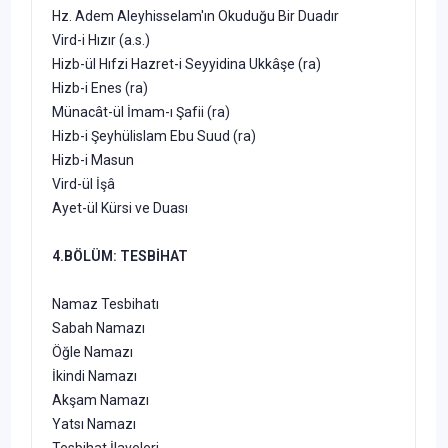
Hz. Adem Aleyhisselam'ın Okuduğu Bir Duadır
Vird-i Hızır (a.s.)
Hizb-ül Hıfzi Hazret-i Seyyidina Ukkâşe (ra)
Hizb-i Enes (ra)
Münacât-ül İmam-ı Şafii (ra)
Hizb-i Şeyhülislam Ebu Suud (ra)
Hizb-i Masun
Vird-ül İşâ
Ayet-ül Kürsi ve Duası
4.BÖLÜM: TESBİHAT
Namaz Tesbihatı
Sabah Namazı
Öğle Namazı
İkindi Namazı
Akşam Namazı
Yatsı Namazı
Tesbihat İlaveleri