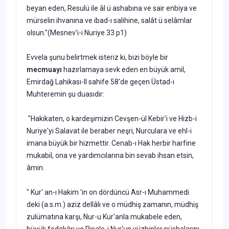
beyan eden, Resulü ile âl ü ashabına ve sair enbiya ve
mürselin ihvanına ve ibad-ı salihine, salât ü selâmlar
olsun."(Mesnev'i-i Nuriye 33 p1)
Evvela şunu belirtmek isteriz ki, bizi böyle bir
mecmuayı
hazırlamaya sevk eden en büyük amil,
Emirdağ Lahikası-Il sahife 58'de geçen Üstad-ı
Muhteremin şu duasıdır:
"Hakikaten, o kardeşimizin Cevşen-ül Kebir'i ve Hizb-i
Nuriye'yi Salavat ile beraber neşri, Nurculara ve ehl-i
imana büyük bir hizmettir. Cenab-ı Hak herbir harfine
mukabil, ona ve yardımcılarına bin sevab ihsan etsin,
âmin.
" Kur' an-ı Hakim 'in on dördüncü Asr-ı Muhammedi
deki (a.s.m.) aziz dellâlı ve o müdhiş zamanın, müdhiş
zulümatına karşı, Nur-u Kur'anla mukabele eden,
büyük fedakârı ve Risale-i Nur'un yüzbinler nüshalarını,