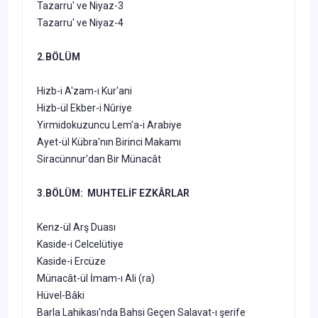
Tazarru' ve Niyaz-3
Tazarru' ve Niyaz-4
2.BÖLÜM
Hizb-i A'zam-ı Kur'ani
Hizb-ül Ekber-i Nûriye
Yirmidokuzuncu Lem'a-i Arabiye
Ayet-ül Kübra'nın Birinci Makamı
Siracünnur'dan Bir Münacât
3.BÖLÜM: MUHTELİF EZKÂRLAR
Kenz-ül Arş Duası
Kaside-i Celcelütiye
Kaside-i Ercüze
Münacât-ül İmam-ı Ali (ra)
Hüvel-Bâki
Barla Lahikası'nda Bahsi Geçen Salavat-ı şerife