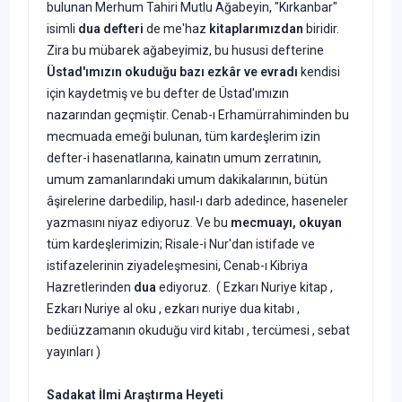
bulunan Merhum Tahiri Mutlu Ağabeyin, "Kırkanbar"
isimli
dua defteri
de me'haz
kitaplarımızdan
biridir.
Zira bu mübarek ağabeyimiz, bu hususi defterine
Üstad'ımızın okuduğu bazı ezkâr ve evradı
kendisi
için kaydetmiş ve bu defter de Üstad'ımızın
nazarından geçmiştir. Cenab-ı Erhamürrahiminden bu
mecmuada emeği bulunan, tüm kardeşlerim izin
defter-i hasenatlarına, kainatın umum zerratının,
umum zamanlarındaki umum dakikalarının, bütün
âşirelerine darbedilip, hasıl-ı darb adedince, haseneler
yazmasını niyaz ediyoruz. Ve bu
mecmuayı, okuyan
tüm kardeşlerimizin; Risale-i Nur'dan istifade ve
istifazelerinin ziyadeleşmesini, Cenab-ı Kibriya
Hazretlerinden
dua
ediyoruz. ( Ezkarı Nuriye kitap ,
Ezkarı Nuriye al oku , ezkarı nuriye dua kitabı ,
bediüzzamanın okuduğu vird kitabı , tercümesi , sebat
yayınları )
Sadakat İlmi Araştırma Heyeti