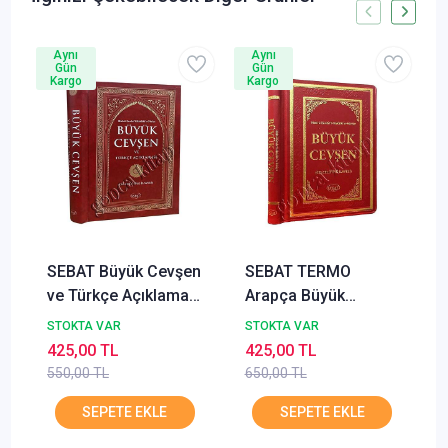
Aynı
Aynı
Gün
Gün
Kargo
Kargo
SEBAT Büyük Cevşen
SEBAT TERMO
ve Türkçe Açıklaması
Arapça Büyük
Celcelutiye İlaveli
Cevşen Celcelutiye
STOKTA VAR
STOKTA VAR
Çanta Boy Ciltli K-
İlaveli Çanta Boy
425,00 TL
425,00 TL
2006
KOD 1001
550,00 TL
650,00 TL