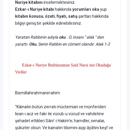
Nuriye kitabını
incelemektesiniz.
Ezkar-ı Nuriye kitabı
hakkında
yorumları oku
yup
kitabın
konusu
,
özeti
,
fiyatı, satış
şartları hakkında
bilgiyi geniş bir şekilde edinebilirsiniz.
Yaratan Rabbinin adıyla
oku
. O, insanı " alak " dan
yarattı.
Oku
, Senin Rabbin en cömert olandır. Alak 1-2
Ezkar-ı Nuriye Bediüzzaman Said Nursi nin Okuduğu
Virdler
Bismillahirahmanirrahim
"Kâinatın bütün zerratı müctemian ve münferiden
lisan-ı acz ve fakr ile vücub-u vücud ve vahdetine
şehadet ettikleri Sâni'-i Hakim'e; hamdler, senalar,
şükürler olsun. Ve kainatın tılsımını açıp âyâtını keşf ve