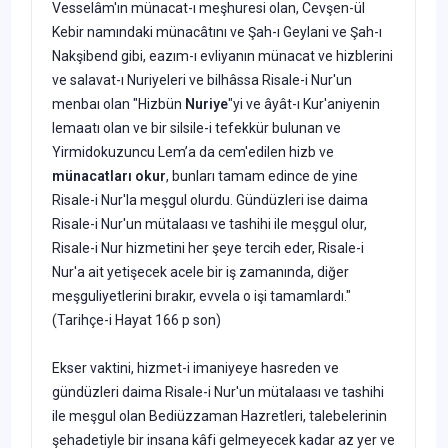
Vesselâm'ın münacat-ı meşhuresi olan, Cevşen-ül
Kebir namındaki münacâtını ve Şah-ı Geylani ve Şah-ı
Nakşibend gibi, eazım-ı evliyanın münacat ve hizblerini
ve salavat-ı Nuriyeleri ve bilhâssa Risale-i Nur'un
menbaı olan "Hizbün
Nuriye
"yi ve âyât-ı Kur'aniyenin
lemaatı olan ve bir silsile-i tefekkür bulunan ve
Yirmidokuzuncu Lem’a da cem'edilen hizb ve
münacatları okur
, bunları tamam edince de yine
Risale-i Nur'la meşgul olurdu. Gündüzleri ise daima
Risale-i Nur'un mütalaası ve tashihi ile meşgul olur,
Risale-i Nur hizmetini her şeye tercih eder, Risale-i
Nur'a ait yetişecek acele bir iş zamanında, diğer
meşguliyetlerini bırakır, evvela o işi tamamlardı."
(Tarihçe-i Hayat 166 p son)
Ekser vaktini, hizmet-i imaniyeye hasreden ve
gündüzleri daima Risale-i Nur'un mütalaası ve tashihi
ile meşgul olan Bediüzzaman Hazretleri, talebelerinin
şehadetiyle bir insana kâfi gelmeyecek kadar az yer ve