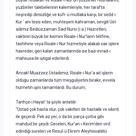
yüzbinler talebelerinin kalemleriyle, her tarafta
neşredip dinsizliğe ve küfr-ü mutlaka karşı; bir sedd-i
Kur ' ani tesis eden, muhteşem kahraman, sevgili Üst
adımız Bediüzzaman Said Nursi (r.a.) Hazretleri;
vaktinin büyük bir kısmını Risale-i Nur'ların telifine,
tashihine veya Risale-i Nur hizmetiyle alakalı sair işlere
hasreder, geri kalan zamanlarında ise bazı evrad-ı
mahsusa ile iştigal ederlerdi.
Ancak! Muazzez Üstadımız, Risale-i Nur'a ait işlerin
olduğu zamanlarda tüm meşguliyetini bırakır, evvela
hizmetin işini tamamlardı. Bu durum,
Tarihçe-i Hayat' ta şöyle anlatılır:
"Üstad çok hasta olur, çok vakitleri de hastalık ve sıkıntı
ile geçerdi. Pek az yer, o da bir parça çorba gibi
mahdud bir şeydi. Geceleri, Kur'an-ı Kerim'den vird
edindiği sureleri ve Resul-ü Ekrem Aleyhissalâtü