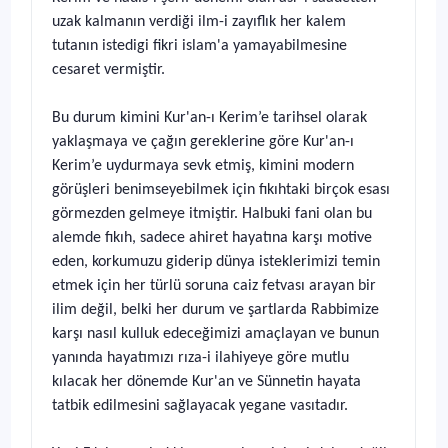
uzak kalmanın verdiği ilm-i zayıflık her kalem
tutanın istedigi fikri islam'a yamayabilmesine
cesaret vermiştir.
Bu durum kimini Kur'an-ı Kerim’e tarihsel olarak
yaklaşmaya ve çağın gereklerine göre Kur'an-ı
Kerim’e uydurmaya sevk etmiş, kimini modern
görüşleri benimseyebilmek için fıkıhtaki birçok esası
görmezden gelmeye itmiştir. Halbuki fani olan bu
alemde fıkıh, sadece ahiret hayatına karşı motive
eden, korkumuzu giderip dünya isteklerimizi temin
etmek için her türlü soruna caiz fetvası arayan bir
ilim değil, belki her durum ve şartlarda Rabbimize
karşı nasıl kulluk edeceğimizi amaçlayan ve bunun
yanında hayatımızı rıza-i ilahiyeye göre mutlu
kılacak her dönemde Kur'an ve Sünnetin hayata
tatbik edilmesini sağlayacak yegane vasıtadır.