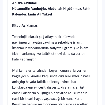
Ahıska Yayınları
Hüsamettin Vanlıoğlu, Abdullah Hiçdönmez, Fatih
Kalender, Emin Ali Yüksel
Kitap Açıklaması
Teknolojik olarak çağ atlayan bir dünyada
gayrimeşru hayatın yayılması sebebiyle islam,
İnsanların vicdanlarında zafiyete uğramış ve İslam
fıkhını anlamayı ve tatbik etmeyi daha da zor bir
hale getirmiştir.
Mahkemeler tarafından beşeri kanunlarla verilen
bağlayıcı hükümler karşısında dini hükümlerin nasıl
anlaşılıp hayata tatbik edilecegi, yine ticari
konularda enva-i çeşit alışveriş, kiralama, şirket
emsali akitlerin oluştuğu bir devirde Müslümanın
nasıl bir ticari hayat yaşayacağı bir yana Kur'an-ı
Kerim ve hadis-i şerif dönemi olan asr-ı saadetten