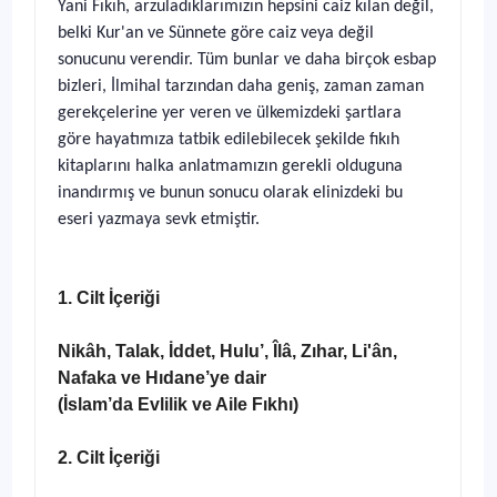
Yani Fıkıh, arzuladıklarımızın hepsini caiz kılan değil,
belki Kur'an ve Sünnete göre caiz veya değil
sonucunu verendir. Tüm bunlar ve daha birçok esbap
bizleri, İlmihal tarzından daha geniş, zaman zaman
gerekçelerine yer veren ve ülkemizdeki şartlara
göre hayatımıza tatbik edilebilecek şekilde fıkıh
kitaplarını halka anlatmamızın gerekli olduguna
inandırmış ve bunun sonucu olarak elinizdeki bu
eseri yazmaya sevk etmiştir.
1. Cilt İçeriği
Nikâh, Talak, İddet, Hulu’, Îlâ, Zıhar, Li'ân,
Nafaka ve Hıdane’ye dair
(İslam’da Evlilik ve Aile Fıkhı)
2. Cilt İçeriği