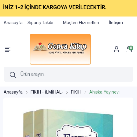
İZ 1-2 İÇİNDE KARGOYA VERİLECEKTİR.
Anasayfa
Sipariş Takibi
Müşteri Hizmetleri
İletişim
0
Anasayfa
FIKIH - İLMİHAL-
FIKIH
Ahıska Yayınevi