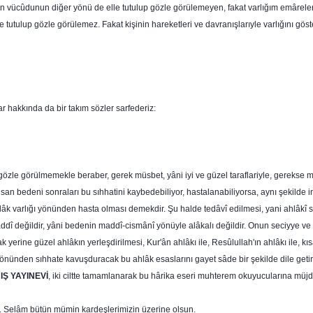
an vücûdunun diğer yönü de elle tutulup gözle görülemeyen, fakat varlığım emâreleri
 ile tutulup gözle görülemez. Fakat kişinin hareketleri ve davranışlarıyle varlığını gös
ar hakkında da bir takım sözler sarfederiz:
p gözle görülmemek­le beraber, gerek müsbet, yâni iyi ve güzel taraflariyle, gerekse m
 insan bedeni sonraları bu sıhhatini kaybedebiliyor, hastalanabiliyorsa, aynı şekilde
lâk varlığı yönünden hasta olması demekdir. Şu halde tedâvî edilmesi, yani ahlâkî 
ddî değildir, yâni bedenin maddî-cismânî yönüyle alâkalı değildir. Onun seciyye ve
 yerine güzel ahlâkın yerleşdirilmesi, Kur'ân ahlâkı ile, Resûlullah'ın ahlâkı ile, kı
yönünden sıhhate kavuşduracak bu ahlâk esaslarını gayet sâde bir şekilde dile getir
IŞ YAYINEVİ
, iki ciltte tamamlanarak bu hârika eseri muhterem okuyucularına müjde
r. Selâm bütün mümin kardeşlerimizin üzerine olsun.