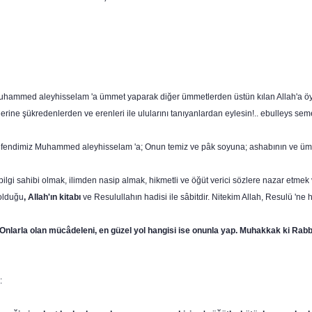
 Muhammed aleyhisselam 'a ümmet yaparak diğer ümmetlerden üstün kılan Allah'a öyl
erine şükredenlerden ve erenleri ile ulularını tanıyanlardan eylesin!.. ebulleys seme
, efendimiz Muham­med aleyhisselam 'a; Onun temiz ve pâk soyuna; ashabının ve ümm
 bilgi sahibi olmak, ilimden nasip almak, hikmetli ve öğüt verici sözlere nazar etmek 
 olduğu
, Allah'ın kitabı
ve Resulullahın hadisi ile sâbitdir. Nitekim Allah, Resulü 'ne 
Onlarla olan mücâdeleni, en güzel yol hangisi ise onunla yap. Muhakkak ki Rabbın
: