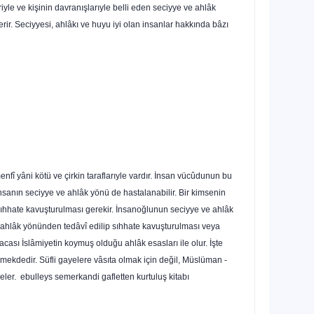
yle ve kişinin davranışlarıyle belli eden seciyye ve ahlâk
terir. Seciyyesi, ahlâkı ve huyu iyi olan insan­lar hakkında bâzı
enfî yâni kötü ve çirkin taraflarıyle vardır. İnsan vücûdunun bu
 insanın seciyye ve ahlâk yönü de hastalanabilir. Bir kimsenin
sıhhate kavuşturulması gerekir. İnsan­oğlunun seciyye ve ahlâk
ahlâk yönünden tedâvî edilip sıhhate kavuşturulması veya
sacası İslâmiyetin koymuş olduğu ahlâk esasları ile olur. İşte
mekdedir. Süfli gayelere vâsıta olmak için değil, Müslüman -
ler. ebulleys semerkandi gafletten kurtuluş kitabı