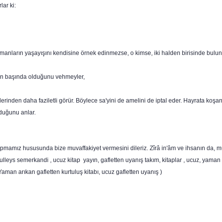
lar ki:
ümanların yaşayışını kendisine örnek edinmezse, o kimse, iki halden birisinde bulun
arın başında olduğunu vehmeyler,
rinden daha faziletli görür. Böylece sa'yini de amelini de iptal eder. Hayrata koşanl
duğunu anlar.
mamız hususunda bize muvaffakiyet vermesini dileriz. Zîrâ in'âm ve ihsanın da, mutlak
ulleys semerkandi , ucuz kitap yayın, gafletten uyanış takım, kitaplar , ucuz, yaman arı
ş. Yaman arıkan gafletten kurtuluş kitabı, ucuz gafletten uyanış )