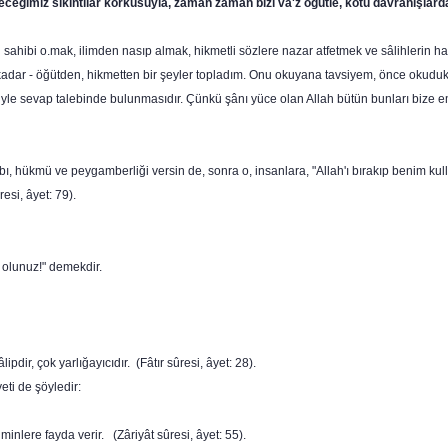
eceğimiz sıkıntılar korkusuyla, zaman zaman bizi va'z öğütle, kötü davranışlarda
lgi sahibi o.mak, ilim­den nasıp almak, hikmetli sözlere nazar atfetmek ve sâlihlerin 
kadar - öğütden, hikmetten bir şeyler topladım. Onu okuyana tavsiyem, önce okuduk
iyle sevap talebinde bulunmasıdır. Çünkü şânı yüce olan Allah bütün bunları bize e
bı, hükmü ve peygamberliği versin de, sonra o, insanlara, "Allah'ı bırakıp benim k
esi, âyet: 79).
 olunuz!" demekdir.
ipdir, çok yarlığayıcıdır. (Fâtır sûresi, âyet: 28).
yeti de şöyledir:
inlere fayda verir. (Zâriyât sûresi, âyet: 55).