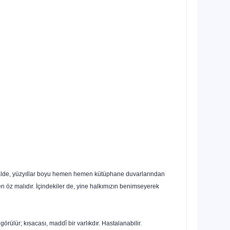
u halde, yüzyıllar boyu hemen hemen kütüphane duvarlarından
n öz malıdır. İçindekiler de, yine halkımızın benimseyerek
örülür; kısacası, maddî bir varlıkdır. Hastalanabilir.