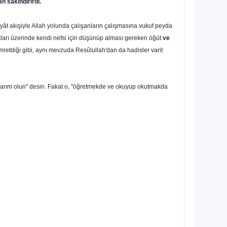
n sakındırırdı.
hayât akışiyle Allah yo­lunda çalışanların çalışmasına vukuf peyda
ları üzerinde kendi nefsi için düşünüp alması gereken öğüt
ve
mretdiği gibi, aynı mevzuda Resûlullah'dan da hadisler varit
ullarım olun" desin. Fakat o, "öğretmekde ve okuyup okutmakda