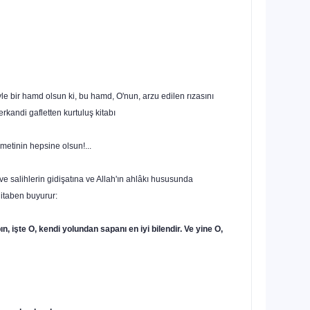
e bir hamd olsun ki, bu hamd, O'nun, arzu edilen rızasını
rkandi gafletten kurtuluş kitabı
etinin hepsine olsun!...
ve salihlerin gidişatı­na ve Allah'ın ahlâkı hususunda
hitaben buyurur:
, işte O, kendi yolundan sapanı en iyi bilendir. Ve yine O,