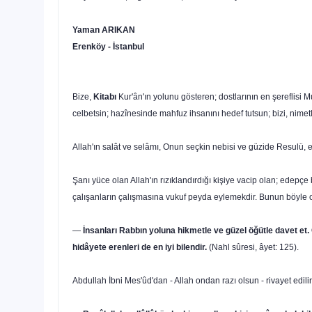
Yaman ARIKAN
Erenköy - İstanbul
Bize,
Kitabı
Kur'ân'ın yolunu gösteren; dostlarının en şereflisi
celbetsin; hazînesinde mahfuz ihsanını hedef tutsun; bizi, nimetl
Allah'ın salât ve selâmı, Onun seçkin nebisi ve güzide Resulü
Şanı yüce olan Allah'ın rızıklandırdığı kişiye vacip olan; edepçe
çalışanların çalışmasına vukuf peyda eylemekdir. Bu­nun böyle
—
İnsanları Rabbın yoluna hikmetle ve güzel öğütle davet et. 
hidâyete erenleri de en iyi bilendir.
(Nahl sûresi, âyet: 125).
Abdullah İbni Mes'ûd'dan - Allah ondan razı olsun - rivayet edilir