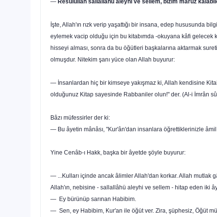
—
Resûlullah sallâllâhü aleyhi ve sellem, bizim mâruz kalabil
İşte, Allah'ın rızk verip yaşattığı bir insana, edep hususunda bi
eylemek vacip olduğu için bu kitabımda -okuyana kâfi gelecek 
hisseyi alması, sonra da bu öğütleri başkalarına aktarmak suret
olmuşdur. Nitekim şanı yüce olan Allah buyu­rur:
— İnsanlardan hiç bir kimseye yakışmaz ki, Allah kendisine Kita
olduğunuz Kitap sa­yesinde Rabbaniler olun!" der. (Al-i İmrân sûr
Bâzı müfessirler der ki:
— Bu âyetin mânâsı, "Kur'ân'dan insanlara öğrettiklerinizle âmil
Yine Cenâb-ı Hakk, başka bir âyetde şöyle buyurur:
— ...Kulları içinde ancak âlimler Allah'dan korkar. Allah mutlak gâl
Allah'ın, nebisine - sallallâhü aleyhi ve sellem - hitap eden iki â
— Ey bürünüp sarınan Habibim.
— Sen, ey Habibim, Kur'an ile öğüt ver. Zira, şüphesiz, Öğüt müm