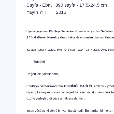
Sayfa - Ebat 890 sayfa - 17,5x24,5 cm
Yayın Yılı 2015
Uyanış yayınları, Ebulleys Semerkandi
tarafından yazılan
Gafletten
2 Cilt
Gafletten Kurtuluş kitabı
hakkında
yorumları oku
yup
kitabın
Yaratan Rabbinin adıyla
oku
. O, insanı " alak " dan yarattı.
Oku
, Seni
TAKDİM
Değerli okuyucularımız,
Ebülleys Semerkandi
'nin
TENBİHÜL GAFİLİN
isimli bu kıyme
dışarı çıkamayan böylesine değerli bir eseri müslüman - Türk hal
özüne yer­leştirdiği yüce ahlâk esaslarıdır...
İnsan vücûdu iki yönlü bir varlığa sâhipdir. Bunlardan biri, onun 