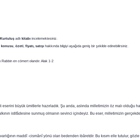
 Kurtuluş
adlı
kitabı
incelemektesiniz.
konusu
,
özeti
,
fiyatı, satışı
hakkında bilgiyi aşağıda geniş bir şekilde edinebilirsiniz.
n Rabbin en cömert olandır. Alak 1-2
tli eserini büyük ümitlerle hazırladık. Şu anda, aslında milletimizin öz malı olduğ
kının istifâdesine sunmuş olmanın sevinci içindeyiz. Bu eser, mil­letimizin gerçekde
varlığının maddî -cismânî yönü olan bedenden ibâretdir. Bu kısım elle tutulur, gözle g