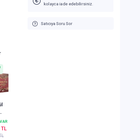
kolayca iade edebilirsiniz.
Satıcıya Soru Sor
r
n
ül
r
 VAR
ler
 TL
ar
TL