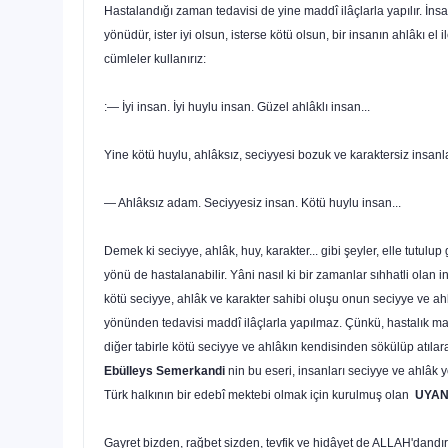
Hastalandığı zaman tedavisi de yine maddî ilâçlarla yapılır. İns
yönüdür, ister iyi olsun, isterse kötü olsun, bir insanın ahlâkı el
cümleler kullanırız:
:— İyi insan. İyi huylu insan. Güzel ahlâklı insan...
Yine kötü huylu, ahlâksız, seciyyesi bozuk ve karaktersiz insanl
— Ahlâksız adam. Seciyyesiz insan. Kötü huylu insan...
Demek ki seciyye, ahlâk, huy, karakter... gibi şeyler, elle tutulu
yönü de hastalanabilir. Yâni nasıl ki bir zaman­lar sıhhatli olan
kötü seciyye, ahlâk ve karakter sahibi oluşu onun seciyye ve ah
yönünden tedavisi maddî ilâçlarla yapılmaz. Çünkü, hastalık ma
diğer tabirle kötü seciyye ve ahlâkın kendisinden sökülüp atılarak
Ebülleys Semerkandi
nin bu eseri, insanları seciyye ve ahlâk 
Türk halkının bir edebî mektebi olmak için kurul­muş olan
UYAN
Gayret bizden, rağbet sizden, tevfik ve hidâyet de ALLAH'dandı