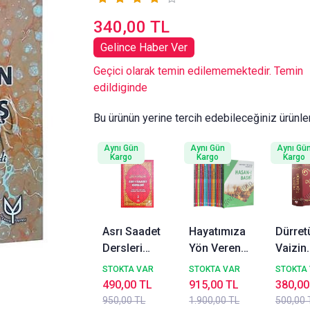
340,00 TL
Gelince Haber Ver
Geçici olarak temin edilememektedir. Temin
edildiginde
Bu ürünün yerine tercih edebileceğiniz ürünle
Aynı Gün
Aynı Gün
Aynı Gü
Kargo
Kargo
Kargo
Asrı Saadet
Hayatımıza
Dürret
Dersleri
Yön Veren
Vaizin
2 Necmeddin
Nasihatler 16
Vaazla
STOKTA VAR
STOKTA VAR
STOKTA
Salihoğlu
Cilt Takım
Sohbet
490,00 TL
915,00 TL
380,00
RAVZA
2.Hamur
Kıssal
950,00 TL
1.900,00 TL
500,00 