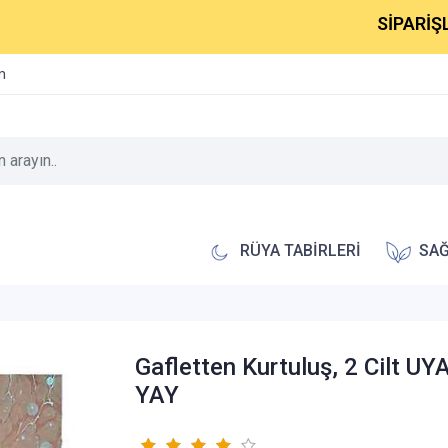
SİPARİŞLERİNİ
im
RÜYA TABİRLERİ
SAĞ
Gafletten Kurtuluş, 2 Cilt U
YAY