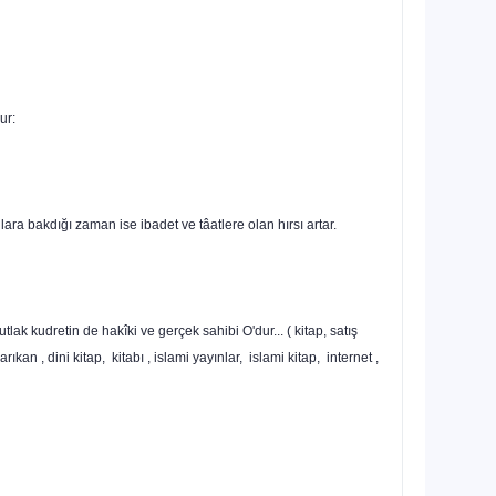
ur:
ara bakdığı zaman ise ibadet ve tâatlere olan hırsı artar.
 kudretin de hakî­ki ve gerçek sahibi O'dur... ( kitap, satış
kan , dini kitap, kitabı , islami yayınlar, islami kitap, internet ,