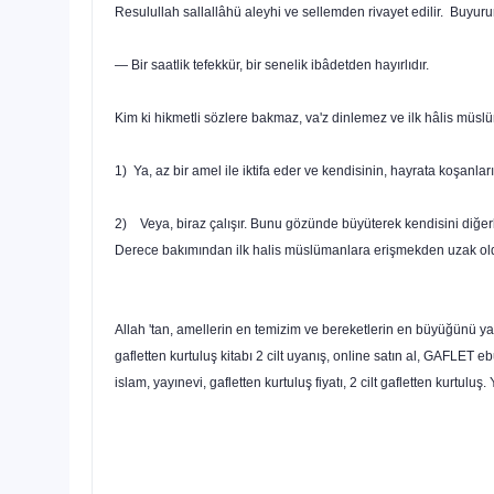
Resulullah sallallâhü aleyhi ve sellemden rivayet edilir. Buyurur
— Bir saatlik tefekkür, bir senelik ibâdetden hayırlıdır.
Kim ki hikmetli sözlere bakmaz, va'z dinlemez ve ilk hâlis müsl
1) Ya, az bir amel ile iktifa eder ve kendisinin, hayrata koşanl
2) Veya, biraz çalışır. Bunu gözünde büyüterek kendisini diğerle
Derece bakımından ilk halis müslümanlara erişmekden uzak ol
Allah 'tan, amellerin en temizim ve bereketlerin en büyüğünü yap
gafletten kurtuluş kitabı 2 cilt uyanış, online satın al, GAFLET eb
islam, yayınevi, gafletten kurtuluş fiyatı, 2 cilt gafletten kurtulu