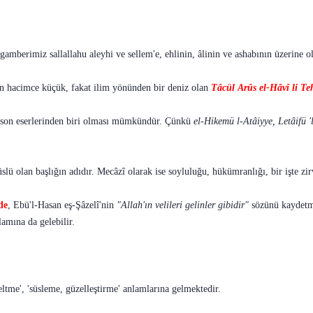
amberimiz sallallahu aleyhi ve sellem'e, ehlinin, âlinin ve ashabının üzerine o
n hacimce küçük, fakat ilim yönünden bir deniz olan
Tâcül
Arûs el-Hâvî li T
ı son eserlerinden biri olması mümkündür. Çünkü
el-Hikemü l
-
Atâiyye, Letâifü '
 süslü olan başlığın adıdır. Mecâzî olarak ise soyluluğu, hükümranlığı, bir işte zi
de
, Ebü'l-Hasan eş-Şâzelî'nin
"Allah'ın velileri gelinler gibidir"
sözünü kaydetmi
lamına da gelebilir.
eltme', 'süsleme, güzelleştirme' anlamlarına gelmektedir.