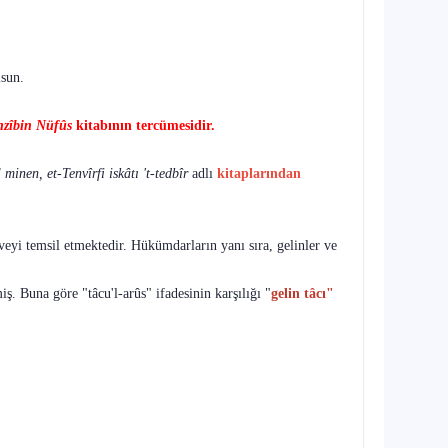
lsun.
ehzîbin Nüfûs
kitabının
tercümesidir.
l minen, et-Tenvîrfi iskâtı 't-tedbîr
adlı
kitap­larından
rveyi temsil etmektedir. Hükümdar­ların yanı sıra, gelinler ve
ş. Buna göre "tâcu'l-arûs" ifadesinin
karşılığı "
gelin tâcı"