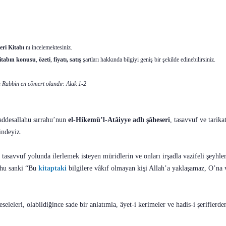
eri Kitabı
nı incelemektesiniz.
itabın
konusu
,
özeti
,
fiyatı, satış
şartları hakkında bilgiyi geniş bir şekilde edinebilirsiniz.
n Rabbin en cömert olandır. Alak 1-2
ddesallahu sırrahu’nun
el-Hikemü’l-Atâiyye adlı şâheseri
, tasavvuf ve tarik
indeyiz.
tasavvuf yolunda ilerlemek isteyen müridlerin ve onları irşadla vazifeli şeyhler
ahu sanki “Bu
kitaptaki
bilgilere vâkıf olmayan kişi Allah’a yaklaşamaz, O’na 
leleri, olabildiğince sade bir anlatımla, âyet-i kerimeler ve hadis-i şeriflerden