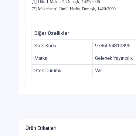
[1]
Dâru1 Mektebî, Dımaşk, 1427/2006
[2]
Mektebetu1 İlmi'l Hadis, Dımaşk, 1420/2000
Diğer Özellikler
Stok Kodu
9786054810895
Marka
Gelenek Yayıncılık
Stok Durumu
Var
Ürün Etiketleri