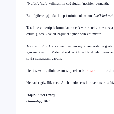
"Nüfûs", 'nefs' kelimesinin çoğuludur, 'nefisler' demektir.
Bu bilgilere ışığında, kitap isminin anlamının,
"nefisleri ter
Tercüme ve tertip bakımından en çok yararlandığımız nüs
edilmiş, başlık ve alt başlıklar içinde şerh edilmiştir.
Tâcü'l-arûs'un
Arapça metinlerinin sayfa numaralannı göster
için ise, Yusuf b. Mahmud el-Hac Ahmed tarafından hazırla
sayfa numara­sını yazdık.
Her tasavvuf ehlinin okuması gereken bu
kitabı
, dilimiz dö
Ne kadar güzellik varsa Allah'tandır; eksiklik ve kusur ise b
Hafız Ahmet Özbay,
Gaziantep, 2016