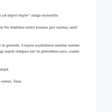
a çok değerli bilgiler"
olduğu söy­lenebilir.
a İbn Atâullahın sözleri konulara göre seçilmiş, tasnif
le gösterdik. A neşrine kayde­dilmesi unutulan metinler
gi neşirde ol­duğunu harf ile gösterdikten sonra, oradaki
lıştık.
e eylesin. Âmin.