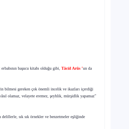
at erbabının başucu kitabı olduğu gibi,
Tâcül Arûs ’
un da
in bilmesi gereken çok önemli incelik ve ikazları içerdiği
vâsıl olamaz, velayete eremez, şeyhlik, mürşidlik yapamaz”
 delillerle, sık sık örnekler ve benzetmeler eşliğinde