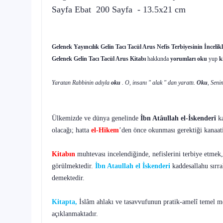
Sayfa Ebat 200 Sayfa - 13.5x21 cm
Gelenek Yayıncılık Gelin Tacı Tacül Arus Nefis Terbiyesinin İncelikl
Gelenek Gelin Tacı Tacül Arus Kitabı
hakkında
yorumları oku
yup
k
Yaratan Rabbinin adıyla
oku
. O, insanı " alak " dan yarattı.
Oku
, Seni
Ülkemizde ve dünya genelinde
İbn Atâullah el-İskenderî
ka
olacağı; hatta
el-Hikem
’den önce okunması gerektiği kanaat
Kitabın
muhtevası incelendiğinde, nefislerini terbiye etmek, 
görülmektedir.
İbn Ataullah el İskenderi
kaddesallahu sırr
demektedir.
Kitapta,
İslâm ahlakı ve tasavvufunun pratik-amelî temel mese
açıklanmaktadır.