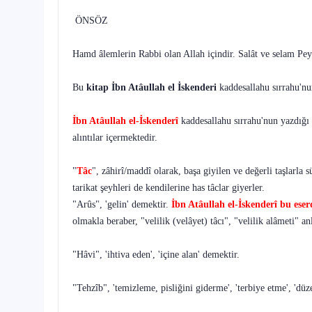
ÖNSÖZ
Hamd
âlemlerin Rabbi olan Allah içindir. Salât ve selam Peyg
Bu
kitap İbn Atâullah el İskenderi
kaddesallahu sırrahu'nu
İbn Atâullah el-İskenderî
kaddesallahu sırrahu'nun yazdığ
alıntılar içermektedir.
"
Tâc
", zâhirî/maddî olarak, başa giyilen ve değerli taş­larla
tarikat şeyhleri de kendilerine has tâclar giyerler.
"Arûs", 'gelin' demektir.
İbn Atâullah el-İskenderî bu eser
olmakla beraber, "velilik (velâyet) tâcı", "velilik alâmeti" an
"Hâvi", 'ihtiva eden', 'içine alan' demektir.
"Tehzîb", 'temizleme, pisliğini giderme', 'terbiye etme', 'düz