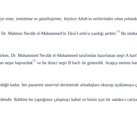
biye etme, temizleme ve güzelleştirme; böylece Allah'ın velilerinden olma yolund
[1]
ha, Dr. Mahmut Necdât el-Muhammed'in
Tâcü'l-arûs'a
yazdığı şerhtir.
Bu nüshad
irken, Dr. Muhammed Necdât el-Muhammed tarafın­dan hazırlanan neşri A harfi i
[2]
nan neşre başvurduk
ve bu ikinci neşri B harfi ile gösterdik. Arapça metnin han
ndüğü kadar, her pazartesi tasavvuf dersimizde arkadaş­lara okuyup açıklamaya ça
izdendir. Rabbim bu yaptığımız çalışmayı kabul ve bi­zim için bir sadaka-i cariy