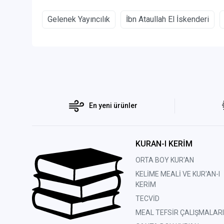
Gelenek Yayıncılık
İbn Ataullah El İskenderi
En yeni ürünler
KURAN-I KERİM
ORTA BOY KUR'AN
KELİME MEALİ VE KUR'AN-I
KERİM
TECVİD
MEAL TEFSİR ÇALIŞMALARI