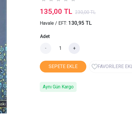
135,00 TL
230,00 TL
130,95 TL
Havale / EFT:
Adet
-
+
SEPETE EKLE
FAVORİLERE EK
Aynı Gün Kargo