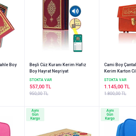
Rahle Boy
Beşli Cüz Kuranı Kerim Hafız
Cami Boy Çantal
Boy Hayrat Neşriyat
Kerim Karton Ci
STOKTA VAR
STOKTA VAR
557,00 TL
1.145,00 TL
950,00 TL
1.800,00 TL
Aynı
Aynı
Gün
Gün
Kargo
Kargo