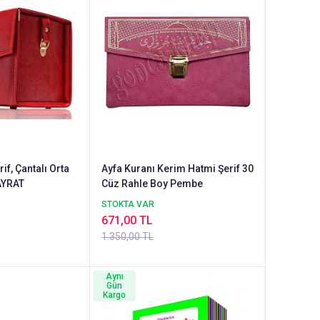
if, Çantalı Orta
Ayfa Kuranı Kerim Hatmi Şerif 30
HAYRAT
Cüz Rahle Boy Pembe
STOKTA VAR
671,00 TL
1.350,00 TL
Aynı
Gün
Kargo