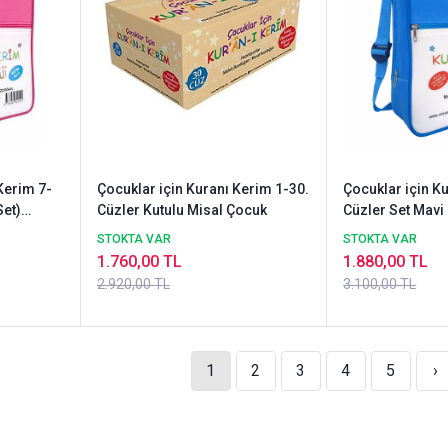
Kerim 7-
Çocuklar için Kuranı Kerim 1-30.
Çocuklar için K
Set)
Cüzler Kutulu Misal Çocuk
Cüzler Set Mavi 
Çocuk
STOKTA VAR
STOKTA VAR
1.760,00 TL
1.880,00 TL
2.920,00 TL
3.100,00 TL
1
2
3
4
5
›