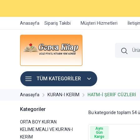
Anasayfa
Sipariş Takibi
Müşteri Hizmetleri
İletiş
TÜM KATEGORİLER
Anasayfa
KURAN-I KERİM
HATM-İ ŞERİF CÜZLERİ
Kategoriler
Bu kategoride toplam
54
ü
ORTA BOY KUR'AN
Aynı
KELİME MEALİ VE KUR'AN-I
Gün
KERİM
Kargo