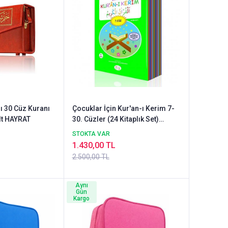
ı 30 Cüz Kuranı
Çocuklar İçin Kur'an-ı Kerim 7-
lt HAYRAT
30. Cüzler (24 Kitaplık Set)
Kutulu
STOKTA VAR
1.430,00 TL
2.500,00 TL
Aynı
Gün
Kargo