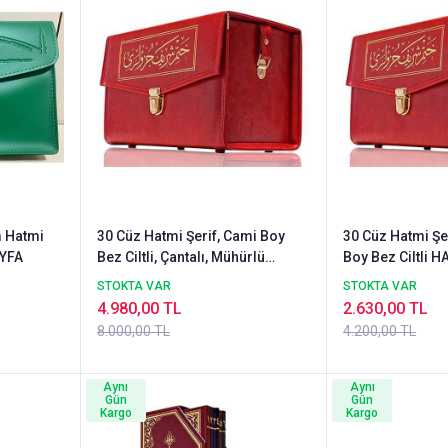
m Hatmi
30 Cüz Hatmi Şerif, Cami Boy
30 Cüz Hatmi Şer
AYFA
Bez Ciltli, Çantalı, Mühürlü
Boy Bez Ciltli 
HAYRAT
STOKTA VAR
STOKTA VAR
4.980,00 TL
2.630,00 TL
8.000,00 TL
4.200,00 TL
Aynı
Aynı
Gün
Gün
Kargo
Kargo