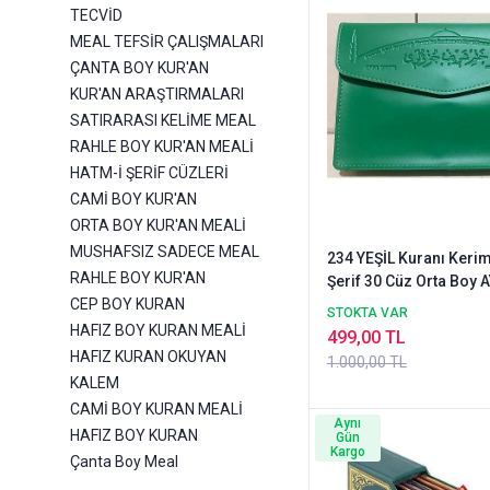
TECVİD
MEAL TEFSİR ÇALIŞMALARI
ÇANTA BOY KUR'AN
KUR'AN ARAŞTIRMALARI
SATIRARASI KELİME MEAL
RAHLE BOY KUR'AN MEALİ
HATM-İ ŞERİF CÜZLERİ
CAMİ BOY KUR'AN
ORTA BOY KUR'AN MEALİ
MUSHAFSIZ SADECE MEAL
234 YEŞİL Kuranı Keri
RAHLE BOY KUR'AN
Şerif 30 Cüz Orta Boy 
CEP BOY KURAN
STOKTA VAR
HAFIZ BOY KURAN MEALİ
499,00 TL
HAFIZ KURAN OKUYAN
1.000,00 TL
KALEM
CAMİ BOY KURAN MEALİ
Aynı
HAFIZ BOY KURAN
Gün
Kargo
Çanta Boy Meal