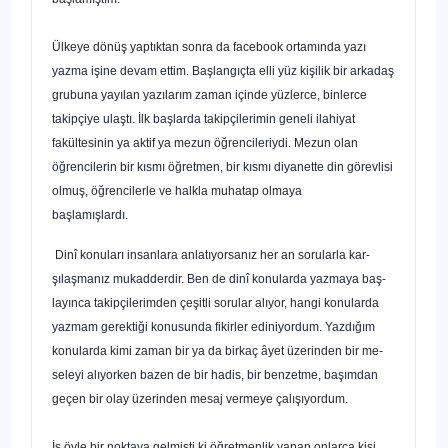
Ülkeye dönüş yaptıktan sonra da facebook ortamında yazı
yazma işine devam ettim. Başlangıçta elli yüz kişilik bir arkadaş
grubuna yayılan yazılarım zaman içinde yüzlerce, binlerce
takipçiye ulaştı. İlk başlarda takipçilerimin geneli ilahiyat
fakültesinin ya aktif ya mezun öğrencileriydi. Mezun olan
öğrencilerin bir kısmı öğretmen, bir kısmı diyanette din görevlisi
olmuş, öğrencilerle ve halkla muhatap olmaya
başlamışlardı.
Hayata Bir de Böyle Bak SONER DUMAN
Dinî konuları insanlara anlatıyorsanız her an sorularla kar­
şılaşmanız mukadderdir. Ben de dinî konularda yazmaya baş­
layınca takipçilerimden çeşitli sorular alıyor, hangi konularda
yazmam gerektiği konusunda fikirler ediniyordum. Yazdığım
konularda kimi zaman bir ya da birkaç âyet üzerinden bir me­
seleyi alıyorken bazen de bir hadis, bir benzetme, başımdan
geçen bir olay üzerinden mesaj vermeye çalışıyordum.
İş öyle bir noktaya gelmişti ki öğretmenlik yapan onlar­ca kişi,