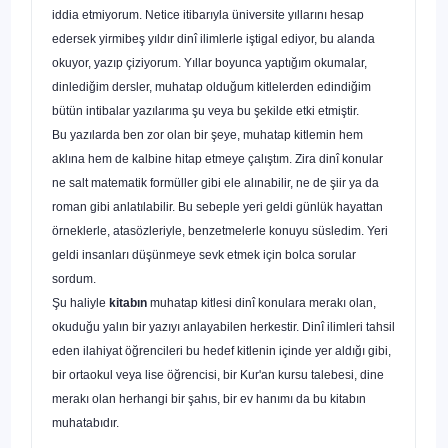
iddia etmiyorum. Netice itibarıyla üniversite yıllarını hesap
edersek yirmibeş yıldır dinî ilimlerle iştigal ediyor, bu alanda
okuyor, yazıp çiziyorum. Yıllar boyunca yaptığım okumalar,
dinlediğim dersler, muhatap olduğum kitlelerden edindiğim
bütün intibalar yazılarıma şu veya bu şekilde etki etmiştir.
Bu yazılarda ben zor olan bir şeye, muhatap kitlemin hem
aklına hem de kalbine hitap etmeye çalıştım. Zira dinî konular
ne salt matematik formüller gibi ele alınabilir, ne de şiir ya da
roman gibi anlatılabilir. Bu sebeple yeri geldi gün­lük hayattan
örneklerle, atasözleriyle, benzetmelerle konuyu süsledim. Yeri
geldi insanları düşünmeye sevk etmek için bol­ca sorular
sordum.
Şu haliyle
kitabın
muhatap kitlesi dinî konulara mera­kı olan,
okuduğu yalın bir yazıyı anlayabilen herkestir. Dinî ilimleri tahsil
eden ilahiyat öğrencileri bu hedef kitlenin için­de yer aldığı gibi,
bir ortaokul veya lise öğrencisi, bir Kur'an kursu talebesi, dine
merakı olan herhangi bir şahıs, bir ev hanımı da bu kitabın
muhatabıdır.