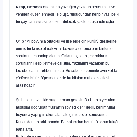
Kitap
, facebook ortamında yazdığım yazıların derlen­mesi ve
yeniden düzenlenmesi ile oluşturulduğundan her bir yazı belki
bir çay içimi süresince okunabilecek şekilde düşünülmüştür.
Hayata Bir de Böyle Bak
On bir yıl boyunca ortaokul ve liselerde din kültürü ders­lerine
girmiş bir kimse olarak yıllar boyunca öğrencilerin bin­lerce
sorularına muhatap oldum. Onların ilgilerini, merakla­rını,
sorunlarını tespit etmeye çalıştım. Yazılarımı yazarken bu
tecrübe daima rehberim oldu. Bu sebeple benimle aynı yol­da
yürüyen bütün öğretmenler de bu kitabın muhatap kitlesi
arasındadır.
Şu hususu özellikle vurgulamam gerekir: Bu kitapta yer alan
hususlar doğrudan "Kur'an'ın söyledikleri" değil, benim yıllar
boyunca yaptığım okumalar, aldığım dersler sonucun­da
Kur'an'dan anladıklarımda. Bu bakımdan her türlü so­rumluluğu
bana aittir.
Bu
kitabı yazma
amacım, bir bunalım çağı olan zamanı­mızda