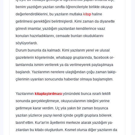
benim yazdığım yazıları sınıfta öğrencileriyle birlikte okuyup
değerlendirdiklerini, bu yazıların mutlaka
kitap
ha­line
getirilmesi gerektiğini belirtmişlerdi. Kimi zaman da di­yanette
görevli imamlar, yazdığım yazılardan kendilerince vaaz
konuları hazırladıklarını, cemaate bunları okuduklarını
söylüyorlardı.
Durum bununla da kalmadı. Kimi yazılarım yerel ve ulusal
gazetelerin köşelerinde, whatsapp gruplarında, facebook or­
tamlarında ismim verilerek ya da verilmeyerek paylaşılmaya
başlandı. Yazılarımın nerelere ulaştığından çoğu zaman takip­
çilerimin uyarıları sonucunda haberdar olmaya başlamıştım.
Yazılarımın
kitaplaştırılması
yönündeki bunca ısrarlı tek­lifi
sonunda gerçekleştirmeye, okuyucularımın isteğini yerine
getirmeye karar verdim. Uç yıla yakın bir zaman boyunca
yazılan yüzlerce yazıyı kendi içinde çeşitli gruplara bölerek
tasnif ettim. Kur'an'ın âyetlerini merkeze alarak yazdığım ya­
zılardan bu kitabı oluşturdum. Kısmet olursa diğer yazılarım da