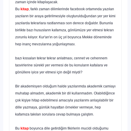
zaman içinde kitaplaşacak.
Bu
kitap
, farklı zaman dilimlerinde facebook ortamında yazılan
yazıların bir araya getirilmesiyle oluşturulduğundan yer yer kimi
yazılarda tekrarlara rastlanması son derece do­ğaldır. Bununla
birlikte bazı hususların kafamıza, gönlümüze yer etmesi tekrarı
zorunlu kılıyor. Kur'an'ın on üç yıl boyun­ca Mekke döneminde
hep inanç mevzularına yoğunlaşması.
bazı kıssaları tekrar tekrar anlatması, cennet ve cehennem
tasvirlerine sürekli yer vermesi de bu konuların kafalara ve
gönüllere iyice yer etmesi için değil miydi?
Bir akademisyen olduğum halde yazılarımda akademik camiayı
muhatap almadım, akademik bir dil kullanmadım. Olabildiğince
çok kişiye hitap edebilmesi amacıyla yazılarımı anlaşılabilir bir
dille yazmaya, günlük hayattan örnekler ver­meye, hep
kafamıza takılan sorulara cevap bulmaya çalıştım.
Bu
kitap
boyunca dile getirdiğim fikirlerin mucidi olduğu­mu