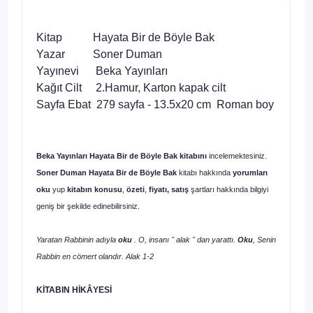
Kitap Hayata Bir de Böyle Bak
Yazar Soner Duman
Yayınevi Beka Yayınları
Kağıt Cilt 2.Hamur, Karton kapak cilt
Sayfa Ebat 279 sayfa - 13.5x20 cm Roman boy
Beka Yayınları Hayata Bir de Böyle Bak
kitabını
incelemektesiniz.
Soner Duman Hayata Bir de Böyle Bak
kitabı
hakkında
yorumları
oku
yup
kitabın
konusu
,
özeti
,
fiyatı, satış
şartları hakkında bilgiyi
geniş bir şekilde edinebilirsiniz.
Yaratan Rabbinin adıyla
oku
. O, insanı " alak " dan yarattı.
Oku
, Senin
Rabbin en cömert olandır. Alak 1-2
KİTABIN HİKÂYESİ