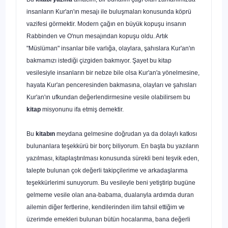
insanların Kur'an'ın mesajı ile buluşmaları konusun­da köprü
vazifesi görmektir. Modern çağın en büyük kopu­şu insanın
Rabbinden ve O'nun mesajından kopuşu oldu. Artık
"Müslüman" insanlar bile varlığa, olaylara, şahıslara Kur'an'ın
bakmamızı istediği çizgiden bakmıyor. Şayet bu kitap
vesilesiyle insanların bir nebze bile olsa Kur'an'a yönel­mesine,
hayata Kur'an penceresinden bakmasına, olayları ve şahısları
Kur'an'ın ufkundan değerlendirmesine vesile olabilirsem bu
kitap
misyonunu ifa etmiş demektir.
Bu
kitabın
meydana gelmesine doğrudan ya da dolaylı katkısı
bulunanlara teşekkürü bir borç biliyorum. En başta bu yazıların
yazılması, kitaplaştırılması konusunda sürekli beni teşvik eden,
talepte bulunan çok değerli takipçilerime ve arkadaşlarıma
teşekkürlerimi sunuyorum. Bu vesileyle beni yetiştirip bugüne
gelmeme vesile olan ana-babama, duala­rıyla ardımda duran
ailemin diğer fertlerine, kendilerinden ilim tahsil ettiğim
ve
üzerimde emekleri bulunan bütün hoca­larıma, bana değerli