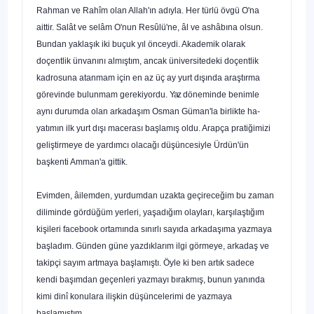
Rahman ve Rahîm olan Allah'ın adıyla. Her türlü övgü O'na
aittir. Salât ve selâm O'nun Resûlü'ne, âl ve ashâbına olsun.
Bundan yaklaşık iki buçuk yıl önceydi. Akademik olarak
doçentlik ünvanını almıştım, ancak üniversitedeki doçentlik
kadrosuna atanmam için en az üç ay yurt dışında araştırma
görevinde bulunmam gerekiyordu.
Yaz
döneminde benimle
aynı durumda olan arkadaşım Osman Güman'la birlikte ha­
yatımın ilk yurt dışı macerası başlamış oldu. Arapça pratiği­mizi
geliştirmeye de yardımcı olacağı düşüncesiyle Ürdün'ün
başkenti Amman'a gittik.
Evimden, âilemden, yurdumdan uzakta geçireceğim bu zaman
diliminde gördüğüm yerleri, yaşadığım olayları, karşı­laştığım
kişileri facebook ortamında sınırlı sayıda arkadaşıma yazmaya
başladım. Günden güne yazdıklarım ilgi görmeye, arkadaş ve
takipçi sayım artmaya başlamıştı. Öyle ki ben artık sadece
kendi başımdan geçenleri yazmayı bırakmış, bunun yanında
kimi dinî konulara ilişkin düşüncelerimi de yazmaya
başlamıştım.