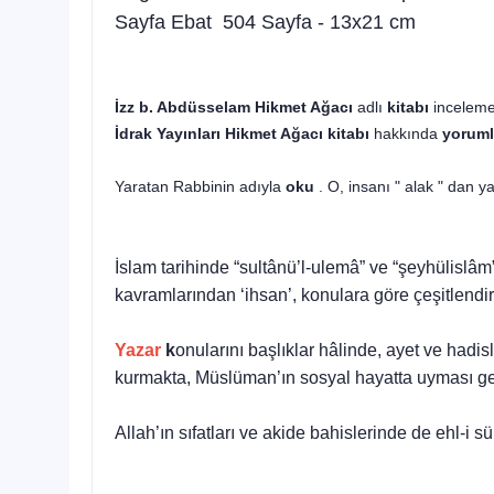
Sayfa Ebat 504 Sayfa - 13x21 cm
İzz b. Abdüsselam
Hikmet Ağacı
adlı
kitabı
inceleme
İdrak Yayınları
Hikmet Ağacı kitabı
hakkında
yoruml
Yaratan Rabbinin adıyla
oku
. O, insanı " alak " dan ya
İslam tarihinde “sultânü’l-ulemâ” ve “şeyhülislâm
kavramlarından ‘ihsan’, konulara göre çeşitlendir
Yazar
k
onularını başlıklar hâlinde, ayet ve hadisl
kurmakta, Müslüman’ın sosyal hayatta uyması gere
Allah’ın sıfatları ve akide bahislerinde de ehl-i s