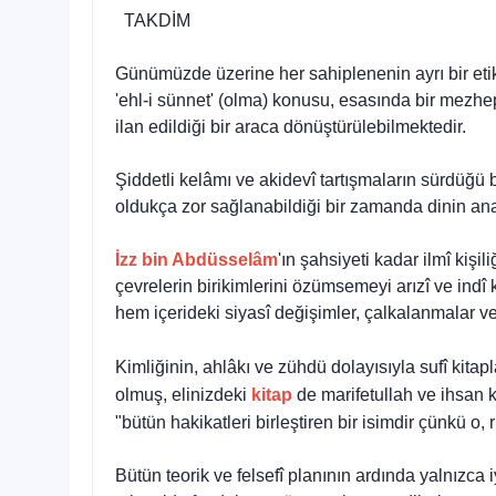
TAKDİM
Günümüzde üzerine her sahiplenenin ayrı bir eti
'ehl-i sünnet' (olma) konusu, esasında bir mezhep 
ilan edildiği bir araca dönüştürülebilmek­tedir.
Şiddetli kelâmı ve akidevî tartışmaların sürdüğü 
oldukça zor sağla­nabildiği bir zamanda dinin a
İzz bin Abdüsselâm
'ın şahsiyeti kadar ilmî kiş
çevrelerin birikimlerini özümsemeyi arızî ve indî k
hem içerideki siyasî değişimler, çalkalanmalar ve
Kimliğinin, ahlâkı ve zühdü dolayısıyla sufî kita
olmuş, elinizdeki
kitap
de marifetullah ve ihsan k
"bütün hakikatleri birleştiren bir isimdir çünkü 
Bütün teorik ve felsefî planının ardında yalnızca