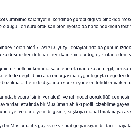
ket vu­rabilme salahiyetini kendinde görebildiği ve bir akide m
olduğu ileri sürülerek sahipleniliyorsa da haricindekilerin tekfi
bir devir olan hicrî 7. asır/13, yüzyıl dolaylarında da günümüzd
na kaidesine hem tutunan hem kaidenin durduğu yeri ilan eden is
iliğinin de belli bir konuma sabitlenerek orada kalan değil, her s
riterlerle değil, dinin ana omurgası­na uygunluğuyla değerlendiren
 bozulmalar hem de dışarıdan sürekli yönelen tehditler var­ken de
plarında biyografisinin yer aldığı ve rol model görüldüğü cephesi
avramları etrafında bir Müslüman ahlâkı profili çizebilme gayesi 
o, rububiyet ve ubudiyetin bilgisine, kuşkuya mahal bı­rakmayaca
 iyi bir Müslümanlık gayesine ve pratiğe yansıyan bir tarz-ı haya