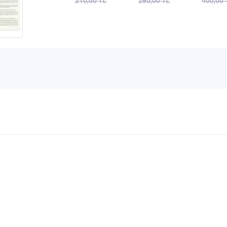
210,00 TL
280,00 TL
400,00 
Karton
İ. Gaza
Yayın