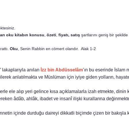
ktesiniz.
arı oku
kitabın
konusu
,
özeti
,
fiyatı, satış
şartlarını geniş bir şekilde
rattı.
Oku
, Senin Rabbin en cömert olandır. Alak 1-2
” lakaplarıyla anılan
İzz bin Abdüsselâm
’ın bu eserinde İslam 
ilerek anlatılmakta ve Müslüman için iyiye giden yolların, hayatı
erle ele alıp yeri gelince kısa açıklamalarla izah etmekte, dinin k
ken âdâb, ahlâk, ibadet ve insanî ilişki kurallarına değinmekte
ünnetin içinde durduğu daireyi dikkatli biçimde çizen bir bakışla 