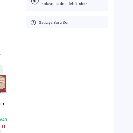
kolayca iade edebilirsiniz.
Satıcıya Soru Sor
r
n
in
fetül
 VAR
 TL
ur