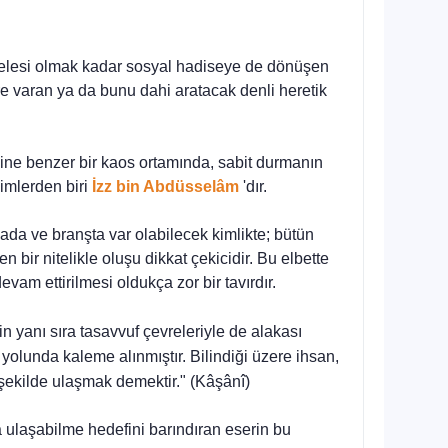
eselesi olmak kadar sosyal hadiseye de dönüşen
re varan ya da bunu dahi ara­tacak denli heretik
ekine benzer bir kaos ortamında, sabit durmanın
imlerden biri
İzz bin Abdüsselâm
'dır.
ahada ve branşta var olabilecek kimlikte; bütün
 bir nitelikle oluşu dikkat çeki­cidir. Bu elbette
vam ettirilmesi oldukça zor bir tavırdır.
nin
yanı sıra tasavvuf çevreleriyle de alakası
yolunda kaleme alınmıştır. Bi­lindiği üzere ihsan,
k şekilde ulaşmak demektir."
(Kâşânî)
ta ulaşabilme hedefini barındıran eserin bu