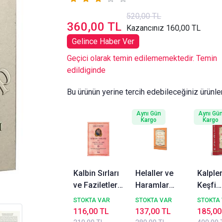
520,00 TL
360,00 TL
Kazancınız 160,00 TL
Gelince Haber Ver
Geçici olarak temin edilememektedir. Temin
edildiginde
Bu ürünün yerine tercih edebileceğiniz ürünle
Aynı Gün
Aynı Gü
Kargo
Kargo
Kalbin Sırları
Helaller ve
Kalpler
ve Faziletleri
Haramlar
Keşfi
Kitabü Şerh-i
Kuba
Mukaşe
STOKTA VAR
STOKTA VAR
STOKTA
Acaibil Kalb
Yayınevi
Kulub
116,00 TL
137,00 TL
185,00
2.Ham