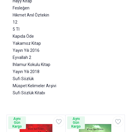
Hayy Kitap
Fesleğen
Hikmet Anıl Öztekin
12
5 Tl
Kapıda Öde
Yakamoz Kitap
Yayın Yılı 2016
Eyvallah 2
Ihlamur Kokulu Kitap
Yayın Yılı 2018
Sufi Sözlük
Müspet Kelimeler Arşivi
Sufi Sözlük Kitabı
Aynı
Aynı
Gün
Gün
Kargo
Kargo