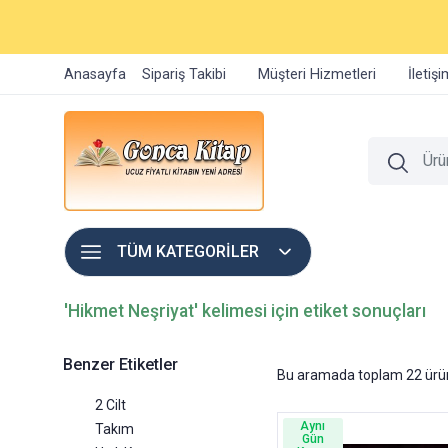
Anasayfa
Sipariş Takibi
Müşteri Hizmetleri
İletiş
TÜM KATEGORİLER
'Hikmet Neşriyat' kelimesi için etiket sonuçları
Benzer Etiketler
Bu aramada toplam
22
ürün
2 Cilt
Aynı
Takım
Gün