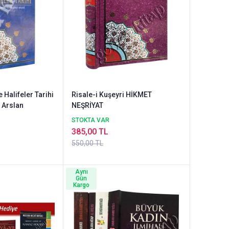
Halifeler Tarihi
Risale-i Kuşeyri HİKMET
i Arslan
NEŞRİYAT
STOKTA VAR
385,00 TL
550,00 TL
Aynı
Gün
Kargo