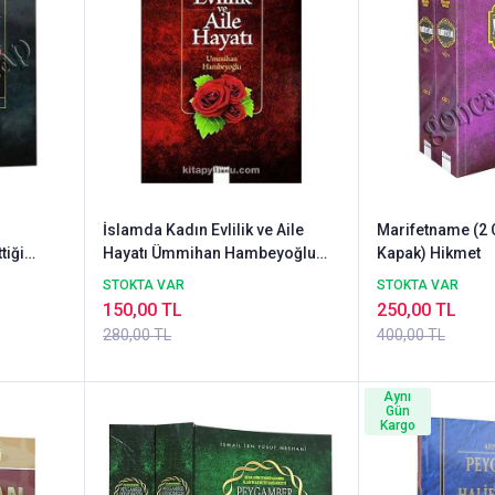
İslamda Kadın Evlilik ve Aile
Marifetname (2 C
tiği
Hayatı Ümmihan Hambeyoğlu
Kapak) Hikmet
HİKMET NEŞRİYAT
STOKTA VAR
STOKTA VAR
150,00 TL
250,00 TL
280,00 TL
400,00 TL
Aynı
Gün
Kargo