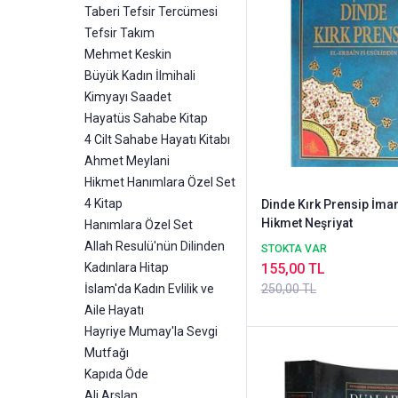
Taberi Tefsir Tercümesi
Tefsir Takım
Mehmet Keskin
Büyük Kadın İlmihali
Kimyayı Saadet
Hayatüs Sahabe Kitap
4 Cilt Sahabe Hayatı Kitabı
Ahmet Meylani
Hikmet Hanımlara Özel Set
4 Kitap
Dinde Kırk Prensip İma
Hikmet Neşriyat
Hanımlara Özel Set
Allah Resulü'nün Dilinden
STOKTA VAR
Kadınlara Hitap
155,00 TL
İslam'da Kadın Evlilik ve
250,00 TL
Aile Hayatı
Hayriye Mumay'la Sevgi
Mutfağı
Kapıda Öde
Ali Arslan