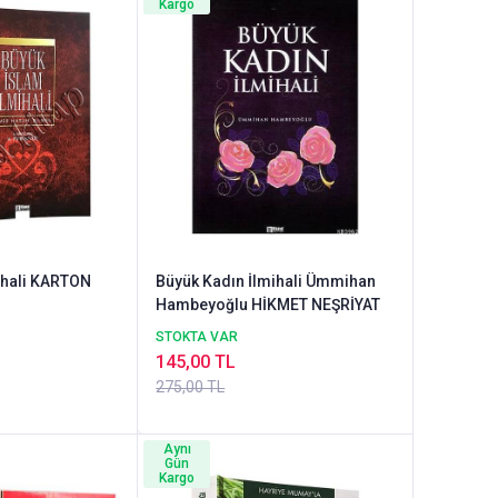
Kargo
ihali KARTON
Büyük Kadın İlmihali Ümmihan
Hambeyoğlu HİKMET NEŞRİYAT
STOKTA VAR
145,00 TL
275,00 TL
Aynı
Gün
Kargo