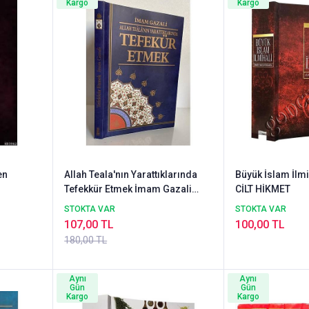
Kargo
Kargo
en
Allah Teala'nın Yarattıklarında
Büyük İslam İlm
Tefekkür Etmek İmam Gazali
CİLT HİKMET
HİKMET NEŞRİYAT
STOKTA VAR
STOKTA VAR
107,00 TL
100,00 TL
180,00 TL
Aynı
Aynı
Gün
Gün
Kargo
Kargo