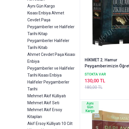
Aynı Gün Kargo
Kısası Enbiya Ahmet
Cevdet Paşa
Peygamberler ve Halifeler
Tarihi Kitap
Peygamberler Halifeler
Tarihi Kitab
Ahmet Cevdet Paşa Kısası
HİKMET 2. Hamur
Enbiya
Peygamberimizin Öğret
Peygamberler ve Halifeler
Dualar ve Zikirler
STOKTA VAR
Tarihi Kısası Enbiya
130,00 TL
Halifeler Peygamberler
180,00 TL
Tarihi
Mehmet Akif Külliyatı
Mehmet Akif Seti
Aynı
Gün
Mehmet Akif Ersoy
Kargo
Kitapları
Akif Ersoy Külliyatı 10 Cilt