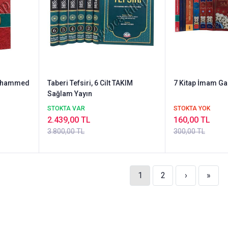
Muhammed
Taberi Tefsiri, 6 Cilt TAKIM
7 Kitap İmam Ga
Sağlam Yayın
STOKTA VAR
STOKTA YOK
2.439,00 TL
160,00 TL
3.800,00 TL
300,00 TL
1
2
›
»