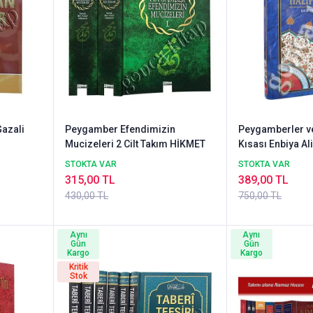
azali
Peygamber Efendimizin
Peygamberler ve 
Mucizeleri 2 Cilt Takım HİKMET
Kısası Enbiya Al
STOKTA VAR
STOKTA VAR
315,00 TL
389,00 TL
430,00 TL
750,00 TL
Aynı
Aynı
Gün
Gün
Kargo
Kargo
Kritik
Stok