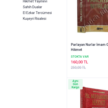
Hikmet Yayınevi
Sahih Dualar
El Ezkar Tercümesi
Kuşeyri Risalesi
Parlayan Nurlar İmam G
Hikmet
STOKTA VAR
160,00 TL
250,00 TL
Aynı
Gün
Kargo