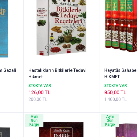
m Gazali
Hastalıkların Bitkilerle Tedavi
Hayatüs Sahabe 4
Hikmet
HİKMET
STOKTA VAR
STOKTA VAR
126,00 TL
850,00 TL
200,00 TL
1.400,00 TL
Aynı
Aynı
Gün
Gün
Kargo
Kargo