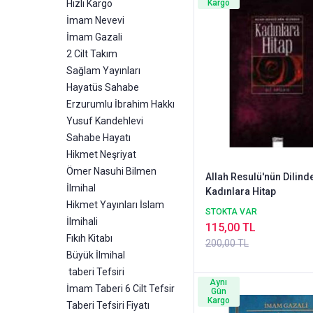
Hızlı Kargo
Kargo
İmam Nevevi
İmam Gazali
2 Cilt Takım
Sağlam Yayınları
Hayatüs Sahabe
Erzurumlu İbrahim Hakkı
Yusuf Kandehlevi
Sahabe Hayatı
Hikmet Neşriyat
Ömer Nasuhi Bilmen
Allah Resulü'nün Dilind
İlmihal
Kadınlara Hitap
Hikmet Yayınları İslam
STOKTA VAR
İlmihali
115,00 TL
Fıkıh Kitabı
200,00 TL
Büyük İlmihal
taberi Tefsiri
Aynı
İmam Taberi 6 Cilt Tefsir
Gün
Kargo
Taberi Tefsiri Fiyatı