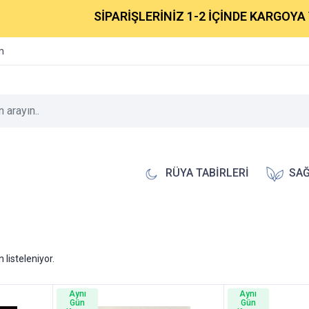
SİPARİŞLERİNİZ 1-2 İÇİNDE KARGOYA VERİLE
im
RÜYA TABİRLERİ
SAĞ
 listeleniyor.
Aynı
Aynı
Gün
Gün