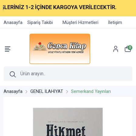
LERİNİZ 1-2 İÇİNDE KARGOYA VERİLECEKTİR.
Anasayfa
Sipariş Takibi
Müşteri Hizmetleri
İletişim
0
Anasayfa
GENEL İLAHİYAT
Semerkand Yayınları