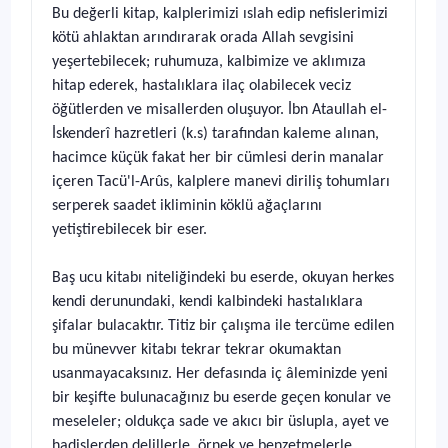
Bu değerli kitap, kalplerimizi ıslah edip nefislerimizi
kötü ahlaktan arındırarak orada Allah sevgisini
yeşertebilecek; ruhumuza, kalbimize ve aklımıza
hitap ederek, hastalıklara ilaç olabilecek veciz
öğütlerden ve misallerden oluşuyor. İbn Ataullah el-
İskenderî hazretleri (k.s) tarafından kaleme alınan,
hacimce küçük fakat her bir cümlesi derin manalar
içeren Tacü'l-Arûs, kalplere manevi diriliş tohumları
serperek saadet ikliminin köklü ağaçlarını
yetiştirebilecek bir eser.
Baş ucu kitabı niteliğindeki bu eserde, okuyan herkes
kendi derunundaki, kendi kalbindeki hastalıklara
şifalar bulacaktır. Titiz bir çalışma ile tercüme edilen
bu münevver kitabı tekrar tekrar okumaktan
usanmayacaksınız. Her defasında iç âleminizde yeni
bir keşifte bulunacağınız bu eserde geçen konular ve
meseleler; oldukça sade ve akıcı bir üslupla, ayet ve
hadislerden delillerle, örnek ve benzetmelerle