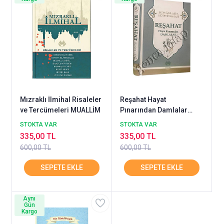
Mızraklı İlmihal Risaleler
Reşahat Hayat
ve Tercümeleri MUALLİM
Pınarından Damlalar
MUALLİM
STOKTA VAR
STOKTA VAR
335,00 TL
335,00 TL
600,00 TL
600,00 TL
Aynı
Gün
Kargo