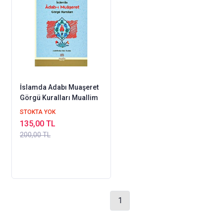
İslamda Adabı Muaşeret
Görgü Kuralları Muallim
STOKTA YOK
135,00 TL
200,00 TL
1