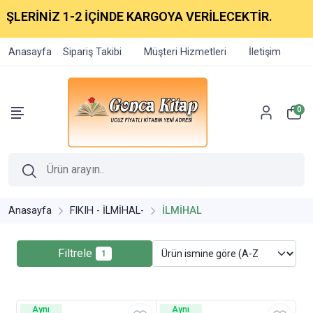
ŞLERİNİZ 1-2 İÇİNDE KARGOYA VERİLECEKTİR.
Anasayfa
Sipariş Takibi
Müşteri Hizmetleri
İletişim
0
Anasayfa
FIKIH - İLMİHAL-
İLMİHAL
Filtrele
1
Aynı
Aynı