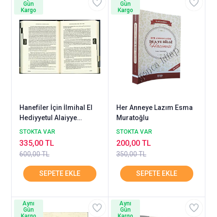
Gün
Gün
Kargo
Kargo
Hanefiler İçin İlmihal El
Her Anneye Lazım Esma
Hediyyetul Alaiyye
Muratoğlu
Muallim
STOKTA VAR
STOKTA VAR
335,00 TL
200,00 TL
600,00 TL
350,00 TL
Aynı
Aynı
Gün
Gün
Kargo
Kargo