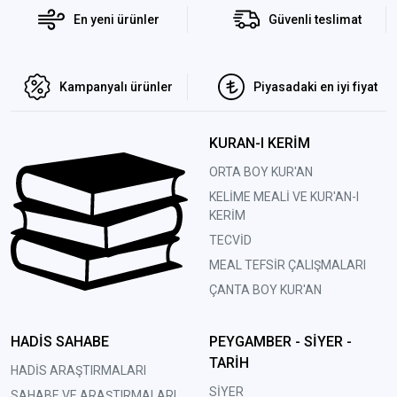
En yeni ürünler
Güvenli teslimat
Kampanyalı ürünler
Piyasadaki en iyi fiyat
KURAN-I KERİM
ORTA BOY KUR'AN
KELİME MEALİ VE KUR'AN-I
KERİM
TECVİD
MEAL TEFSİR ÇALIŞMALARI
ÇANTA BOY KUR'AN
HADİS SAHABE
PEYGAMBER - SİYER -
TARİH
HADİS ARAŞTIRMALARI
SİYER
SAHABE VE ARAŞTIRMALARI