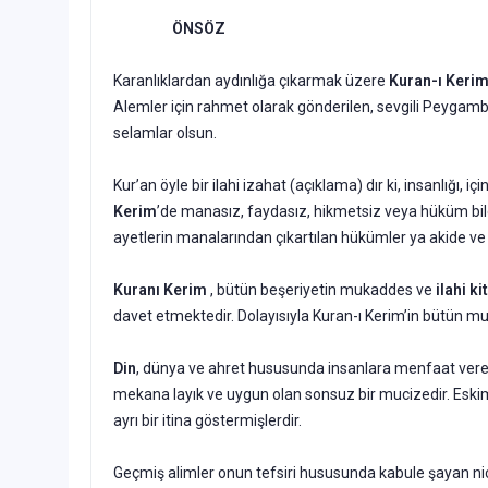
ÖNSÖZ
Karanlıklardan aydınlığa çıkarmak üzere
Kuran-ı Keri
Alemler için rahmet olarak gönderilen, sevgili Peygam
selamlar olsun.
Kur’an öyle bir ilahi izahat (açıklama) dır ki, insanlığı,
Kerim
’de manasız, faydasız, hikmetsiz veya hüküm bi
ayetlerin manalarından çıkartılan hükümler ya akide ve y
Kuranı Kerim
, bütün beşeriyetin mukaddes ve
ilahi ki
davet etmektedir. Dolayısıyla Kuran-ı Kerim’in bütün mu
Din
, dünya ve ahret hususunda insanlara menfaat vere
mekana layık ve uygun olan sonsuz bir mucizedir. Es
ayrı bir itina göstermişlerdir.
Geçmiş alimler onun tefsiri hususunda kabule şayan ni