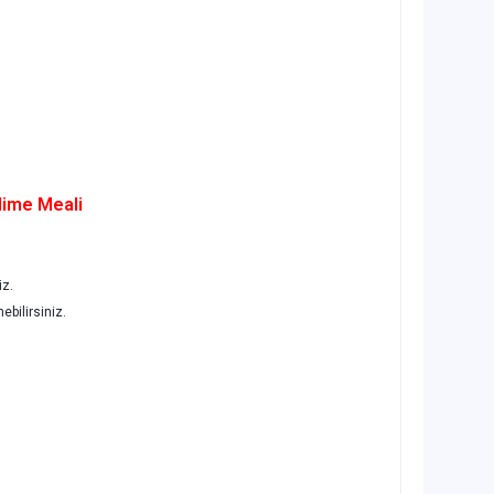
elime Meali
iz.
nebilirsiniz.