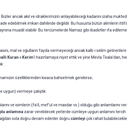
r. Bizler ancak akıl ve idraklerimizin anlayabileceği kadarını izaha mukted
fade edebilmek imkan dahilinde değildir. Bu hususta bütün alimlerin ittifak
 aynına muadil olabilir. Bu tercümelerde Namaz gibi ibadetler ifa edilem
tmasını, mal ve oğulların fayda vermeyeceği ancak kalb-i selim getirenle
alli Kuran-ı Kerim
’i hazırlamaya niyet ettik ve yine Mevla Teala’dan, her
ık:
mamızın özelliklerinden kısaca bahsetmek gerekirse;
ine uygun) vermeye çalıştık.
arını ve isimlerin (fa’il, mef’ul ve masdar vs.) olduğu gibi anlamlarını verm
plu anlamına
zarar verebilecek yerlerde cümleye uygun anlamını tercih e
sağdan sola doğru devam edenler doğru
cümleyi
çok rahat bulabilecekle