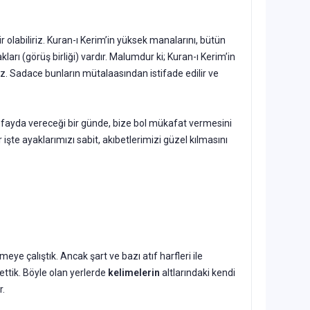
ir olabiliriz. Kuran-ı Kerim’in yüksek manalarını, bütün
ları (görüş birliği) vardır. Malumdur ki; Kuran-ı Kerim’in
ez. Sadace bunların mütalaasından istifade edilir ve
re fayda vereceği bir günde, bize bol mükafat vermesini
 işte ayaklarımızı sabit, akıbetlerimizi güzel kılmasını
eye çalıştık. Ancak şart ve bazı atıf harfleri ile
ttik. Böyle olan yerlerde
kelimelerin
altlarındaki kendi
r.