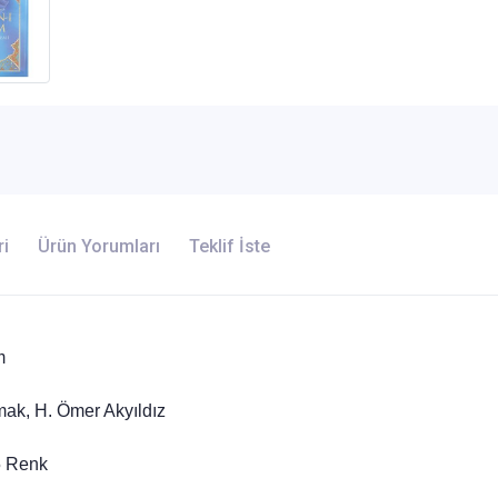
ri
Ürün Yorumları
Teklif İste
m
ak, H. Ömer Akyıldız
 5 Renk