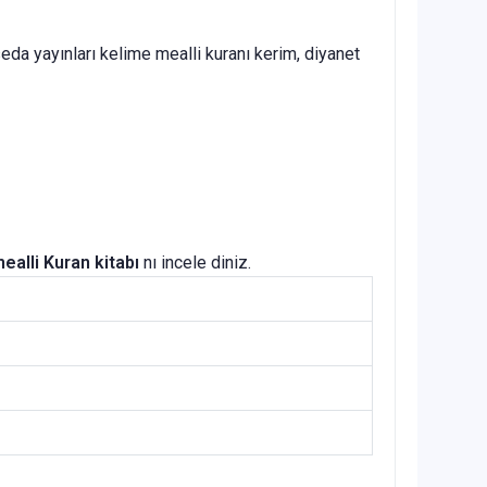
seda yayınları kelime mealli kuranı kerim, diyanet
ealli Kuran
kitabı
nı incele diniz.