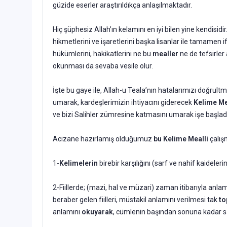
güzide eserler araştırıldıkça anlaşılmaktadır.
Hiç şüphesiz Allah’ın kelamını en iyi bilen yine kendisidi
hikmetlerini ve işaretlerini başka lisanlar ile tamamen i
hükümlerini, hakikatlerini ne bu
mealler
ne de tefsirler
okunması da sevaba vesile olur.
İşte bu gaye ile, Allah-u Teala’nın hatalarımızı doğrul
umarak, kardeşlerimizin ihtiyacını giderecek
Kelime Me
ve bizi Salihler zümresine katmasını umarak işe başlad
Acizane hazırlamış olduğumuz
bu Kelime Mealli
çalış
1-
Kelimelerin
birebir karşılığını (sarf ve nahif kaideler
2-Fiillerde; (mazi, hal ve müzari) zaman itibarıyla anlaml
beraber gelen fiilleri, müstakil anlamını verilmesi tak
to
anlamını
okuyarak
, cümlenin başından sonuna kadar 