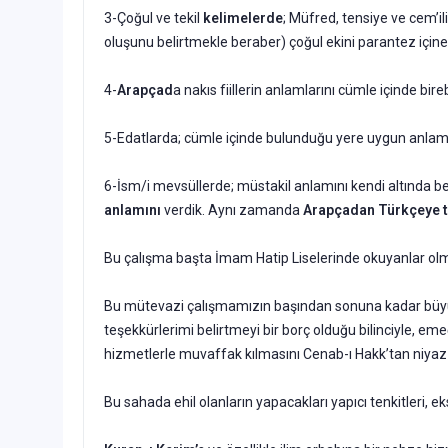
3-Çoğul ve tekil
kelimelerde
; Müfred, tensiye ve cem’ili
oluşunu belirtmekle beraber) çoğul ekini parantez içine 
4-
Arapçad
a nakıs fiillerin anlamlarını cümle içinde bire
5-Edatlarda; cümle içinde bulunduğu yere uygun anlamlar
6-İsm/i mevsüllerde; müstakil anlamını kendi altında be
anlamını
verdik. Aynı zamanda
Arapçadan Türkçeye 
Bu çalışma başta İmam Hatip Liselerinde okuyanlar ol
Bu mütevazi çalışmamızın başından sonuna kadar büy
teşekkürlerimi belirtmeyi bir borç olduğu bilinciyle, em
hizmetlerle muvaffak kılmasını Cenab-ı Hakk’tan niyaz
Bu sahada ehil olanların yapacakları yapıcı tenkitleri,