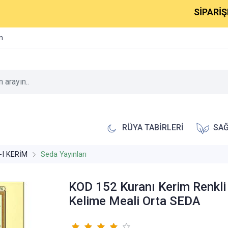
SİPARİŞLERİNİZ
im
RÜYA TABİRLERİ
SAĞ
-I KERİM
Seda Yayınları
KOD 152 Kuranı Kerim Renkli
Kelime Meali Orta SEDA