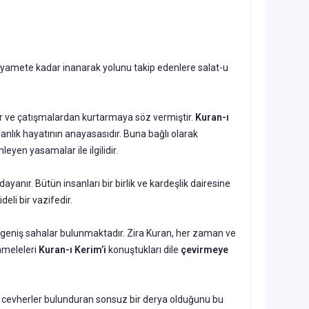
ıyamete kadar inanarak yolunu takip edenlere salat-u
kalar ve çatışmalardan kurtarmaya söz vermiştir.
Kuran-ı
nsanlık hayatının anayasasıdır. Buna bağlı olarak
yen yasamalar ile ilgilidir.
dayanır. Bütün insanları bir birlik ve kardeşlik dairesine
eli bir vazifedir.
 geniş sahalar bulunmaktadır. Zira Kuran, her zaman ve
ameleleri
Kuran-ı Kerim’i
konuştukları dile
çevirmeye
 ve cevherler bulunduran sonsuz bir derya olduğunu bu