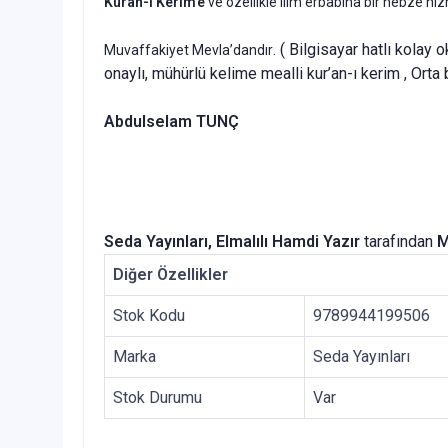
Kuran-ı Kerim’e
ve özellikle ilim erbabına bir nebze h
. ( Bilgisayar hatlı kolay
Muvaffakiyet Mevla’dandır
onaylı, mühürlü kelime mealli kur’an-ı kerim , Orta
Abdulselam TUNÇ
Seda Yayınları, Elmalılı Hamdi Yazır
tarafından
M
Diğer Özellikler
Stok Kodu
9789944199506
Marka
Seda Yayınları
Stok Durumu
Var