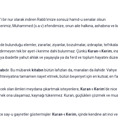
m
’i bir nur olarak indiren Rabb’imize sonsuz hamd-u senalar olsun.
berimiz; Muhammed (s.a.v) efendimize, onun aile halkına, ashabına ve k
 içinde bulunduğu elemler, zararlar, ziyanlar, bozulmalar, ızdıraplar, tefri
ldirmeyen tek bir ayet-i kerime dahi bulunmaz. Çünkü
Kuran-ı Kerim
, i
a ibadetle yahut ahlak ve yaşayışla ya da ferd ve toplum hayatını düzenle
tab
ıdır. Bu mübarek
kitabın
bütün lafızları da, manaları da ilahidir. Vahye 
hteviyatına tamamen riayet etmek, bütün beşeriyet için en kutsal, en faid
cek olan ilimleri meydana çıkartmak isteyenlere,
Kuran-ı Kerim
’de nice
kimek ona ulaşamaz, kaynağı tükenmez. Kuran, güçlükleri çözmek ve mu
ce say-u gayretler göstermişler.
Kuran-ı Kerim
, içinde kendine ait inci