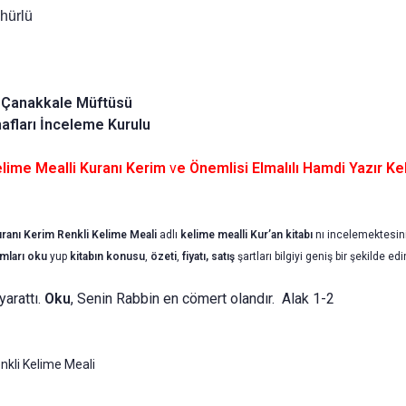
hürlü
 Çanakkale Müftüsü
afları İnceleme Kurulu
elime Mealli Kuranı Kerim
v
e Önemlisi Elmalılı Hamdi Yazır K
ranı Kerim Renkli Kelime Meali
adlı
kelime mealli Kur’an
kitabı
nı incelemektesin
mları oku
yup
kitabın
konusu
,
özeti
,
fiyatı, satış
şartları bilgiyi geniş bir şekilde edi
 yarattı.
Oku
, Senin Rabbin en cömert olandır. Alak 1-2
kli Kelime Meali