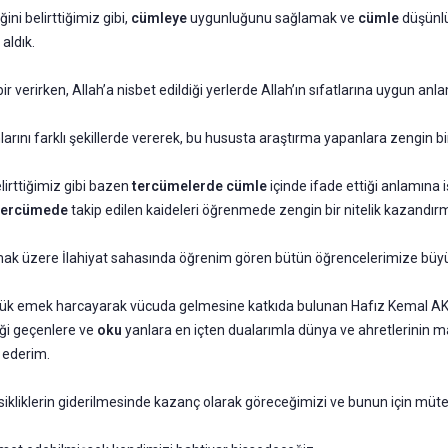
ğini belirttiğimiz gibi,
cümleye
uygunluğunu sağlamak ve
cümle
düşünlü
aldık.
bir verirken, Allah’a nisbet edildiği yerlerde Allah’ın sıfatlarına uygun anla
ını farklı şekillerde vererek, bu hususta araştırma yapanlara zengin bir
lirttiğimiz gibi bazen
tercümelerde cümle
içinde ifade ettiği anlamına
tercümede
takip edilen kaideleri öğrenmede zengin bir nitelik kazandırm
mak üzere İlahiyat sahasında öğrenim gören bütün öğrencelerimize büy
ük emek harcayarak vücuda gelmesine katkıda bulunan Hafız Kemal AK
eği geçenlere ve
oku
yanlara en içten dualarımla dünya ve ahretlerinin m
 ederim.
 eksikliklerin giderilmesinde kazanç olarak göreceğimizi ve bunun için mü