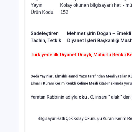
Yayın Kolay okunan bilgisayarlı hat - mü
Ürün Kodu 152
Sadeleştiren Mehmet şirin Doğan – Emekli
Tashih, Tetkik Diyanet İşleri Başkanlığı Mush
Türkiyede ilk Diyanet Onaylı, Mühürlü Renkli K
Seda Yayınları, Elmalılı Hamdi Yazır
tarafından
Meali
yazılan
Ku
Elmalılı Kuranı Kerim Renkli Kelime Meali kitabı
hakkında
yoru
Yaratan Rabbinin adıyla
oku
. O, insanı " alak " dan
Bilgisayar Hatlı Çok Kolay Okunuşlu Kuranı Kerim Ren