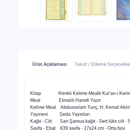
Ürün Açıklaması
Taksit / Ödeme Seçenekle
Kitap Renkli Kelime Mealli Kur'an-ı Keri
Meal Elmalılı Hamdi Yazır
Kelime Meal Abdusselam Tunç, H. Kemal Akırm
Yayınevi Seda Yayınları
Kağıt - Cilt Sarı Şamua kağıt - Sert lüks cilt -
Sayfa - Ebat 639 sayfa - 17x24 cm - Orta boy