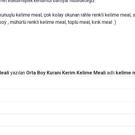
izmet edebilmişsek kendimizi bahtiyar hissedeceğiz.
 okunuşlu kelime meal, çok kolay okunan rahle renkli kelime meal, 
 boy , mühürlü renkli kelime meal, toplu meal, kırık meal )
eali
yazılan
Orta Boy Kuranı Kerim Kelime Meali
adlı
kelime m