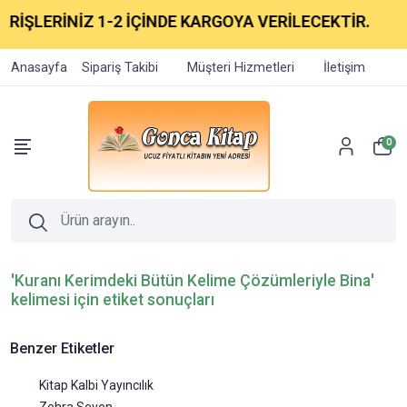
ARİŞLERİNİZ 1-2 İÇİNDE KARGOYA VERİLECEKTİR.
Anasayfa
Sipariş Takibi
Müşteri Hizmetleri
İletişim
0
'Kuranı Kerimdeki Bütün Kelime Çözümleriyle Bina'
kelimesi için etiket sonuçları
Benzer Etiketler
Kitap Kalbi Yayıncılık