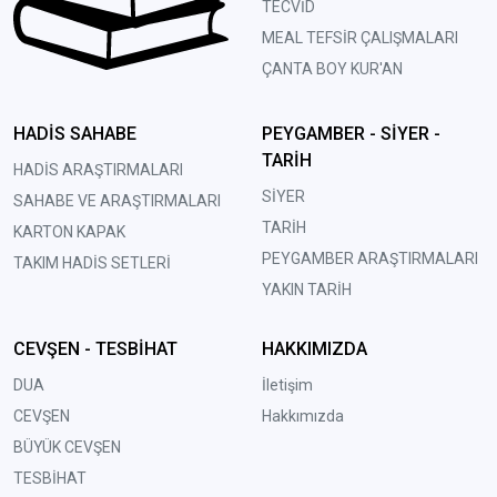
TECVİD
MEAL TEFSİR ÇALIŞMALARI
ÇANTA BOY KUR'AN
HADİS SAHABE
PEYGAMBER - SİYER -
TARİH
HADİS ARAŞTIRMALARI
SİYER
SAHABE VE ARAŞTIRMALARI
TARİH
KARTON KAPAK
PEYGAMBER ARAŞTIRMALARI
TAKIM HADİS SETLERİ
YAKIN TARİH
CEVŞEN - TESBİHAT
HAKKIMIZDA
DUA
İletişim
CEVŞEN
Hakkımızda
BÜYÜK CEVŞEN
TESBİHAT