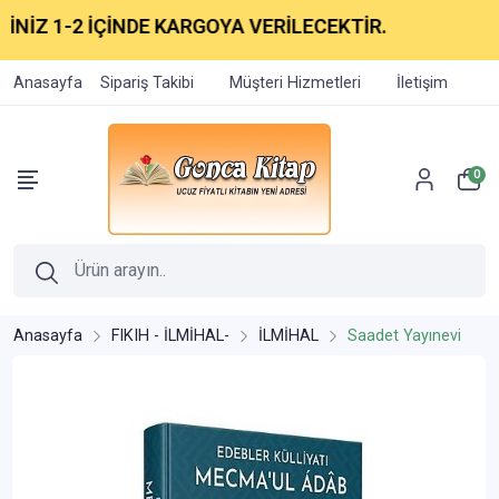
İZ 1-2 İÇİNDE KARGOYA VERİLECEKTİR.
Anasayfa
Sipariş Takibi
Müşteri Hizmetleri
İletişim
0
Anasayfa
FIKIH - İLMİHAL-
İLMİHAL
Saadet Yayınevi