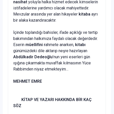
nasihat
yoluyla halka hizmet edecek kimselerin
istifadelerine yardımcı olacak mahiyettedir.
Mevzular arasında yer alan hikayeler
kitaba
ayrı
bir alaka kazandıracaktır.
İçinde toplandığı bahisler, ifade açıklığı ve tertip
bakımından halkımıza faydalı olacak değerdedir.
Eserin
müellifini r
ahmete anarken,
kitabı
günümüzdeki dile aktarıp neşre hazırlayan
Abdülkadir Dedeoğlu
’nun yeni eserleri gün
ışığına çıkarmakta muvaffak kılmasının Yüce
Rabbimden niyaz etmekteyim…
MEHMET EMRE
KİTAP VE YAZARI HAKKINDA BİR KAÇ
SÖZ