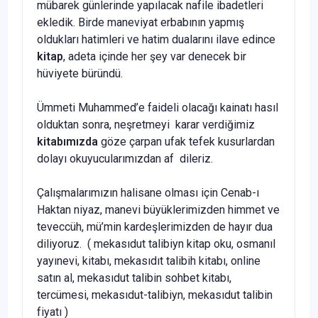
mübarek günlerinde yapılacak nafile ibadetleri
ekledik. Birde maneviyat erbabının yapmış
oldukları hatimleri ve hatim dualarını ilave edince
kitap
, adeta içinde her şey var denecek bir
hüviyete büründü.
Ümmeti Muhammed’e faideli olacağı kainatı hasıl
olduktan sonra, neşretmeyi karar verdiğimiz
kitabımızda
göze çarpan ufak tefek kusurlardan
dolayı okuyucularımızdan af dileriz.
Çalışmalarımızın halisane olması için Cenab-ı
Haktan niyaz, manevi büyüklerimizden himmet ve
teveccüh, mü’min kardeşlerimizden de hayır dua
diliyoruz. (
mekasıdut talibiyn kitap oku, osmanıl
yayınevi, kitabı, mekasıdıt talibih kitabı, online
satın al, mekasıdut talibin sohbet kitabı,
tercümesi, mekasıdut-talibiyn, mekasıdut talibin
fiyatı
)