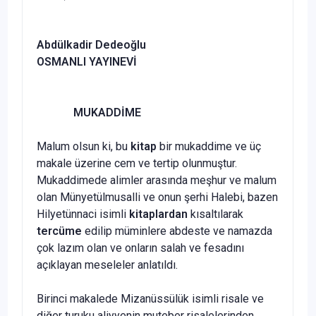
Abdülkadir Dedeoğlu
OSMANLI YAYINEVİ
MUKADDİME
Malum olsun ki, bu
kitap
bir mukaddime ve üç
makale üzerine cem ve tertip olunmuştur.
Mukaddimede alimler arasında meşhur ve malum
olan Münyetülmusalli ve onun şerhi Halebi, bazen
Hilyetünnaci isimli
kitaplardan
kısaltılarak
tercüme
edilip müminlere abdeste ve namazda
çok lazım olan ve onların salah ve fesadını
açıklayan meseleler anlatıldı.
Birinci makalede Mizanüssülük isimli risale ve
diğer turuku aliyyenin muteber risalelerinden