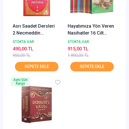
Asrı Saadet Dersleri
Hayatımıza Yön Veren
2 Necmeddin
Nasihatler 16 Cilt
Salihoğlu RAVZA
Takım 2.Hamur Polen
STOKTA VAR
STOKTA VAR
Karınca
490,00 TL
915,00 TL
950,00 TL
1.900,00 TL
Aynı Gün
Kargo