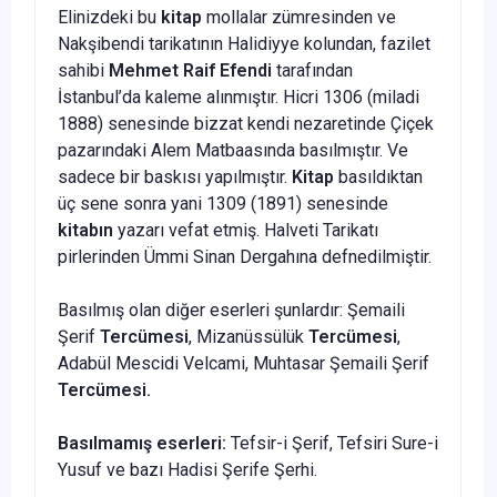
Elinizdeki bu
kitap
mollalar zümresinden ve
Nakşibendi tarikatının Halidiyye kolundan, fazilet
sahibi
Mehmet Raif Efendi
tarafından
İstanbul’da kaleme alınmıştır. Hicri 1306 (miladi
1888) senesinde bizzat kendi nezaretinde Çiçek
pazarındaki Alem Matbaasında basılmıştır. Ve
sadece bir baskısı yapılmıştır.
Kitap
basıldıktan
üç sene sonra yani 1309 (1891) senesinde
kitabın
yazarı vefat etmiş. Halveti Tarikatı
pirlerinden Ümmi Sinan Dergahına defnedilmiştir.
Basılmış olan diğer eserleri şunlardır: Şemaili
Şerif
Tercümesi
, Mizanüssülük
Tercümesi
,
Adabül Mescidi Velcami, Muhtasar Şemaili Şerif
Tercümesi.
Basılmamış eserleri:
Tefsir-i Şerif, Tefsiri Sure-i
Yusuf ve bazı Hadisi Şerife Şerhi.