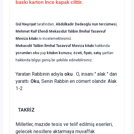
baskı karton İnce kapak cilttir.
Gül Neşriyat
tarafından,
Abdülkadir Dedeoğlu nun tercümesi
,
Mehmet Raif Efendi
Mekasıdut Talibin İlmihal Tasavvuf
Meviza kitabı
nı incelemektesiniz.
Mekasıdıt Talibin İlmihal Tasavvuf Meviza kitabı
hakkında
yorumları oku
yup
kitabın
konusu
,
özeti
,
fiyatı, satış
şartları
hakkında bilgiyi geniş bir şekilde edinebilirsiniz.
Yaratan Rabbinin adıyla
oku
. O, insanı " alak " dan
yarattı.
Oku
, Senin Rabbin en cömert olandır. Alak
1-2
TAKRİZ
Milletler, mazide tesis ve telif edilmiş eserleri,
gelecek nesillere aktarmaya muvaffak