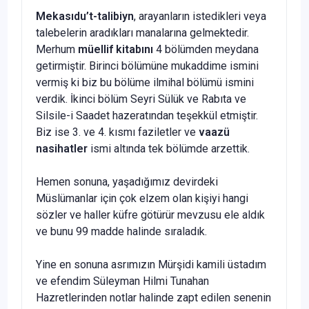
Mekasıdu’t-talibiyn
, arayanların istedikleri veya
talebelerin aradıkları manalarına gelmektedir.
Merhum
müellif kitabını
4 bölümden meydana
getirmiştir. Birinci bölümüne mukaddime ismini
vermiş ki biz bu bölüme ilmihal bölümü ismini
verdik. İkinci bölüm Seyri Sülük ve Rabıta ve
Silsile-i Saadet hazeratından teşekkül etmiştir.
Biz ise 3. ve 4. kısmı faziletler ve
vaazü
nasihatler
ismi altında tek bölümde arzettik.
Hemen sonuna, yaşadığımız devirdeki
Müslümanlar için çok elzem olan kişiyi hangi
sözler ve haller küfre götürür mevzusu ele aldık
ve bunu 99 madde halinde sıraladık.
Yine en sonuna asrımızın Mürşidi kamili üstadım
ve efendim Süleyman Hilmi Tunahan
Hazretlerinden notlar halinde zapt edilen senenin