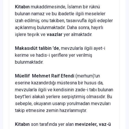
Kitabın
mukaddimesinde, İslamın bir rüknü
bulunan namaz ve bu ibadetle ilgili meseleler
izah edilmiş; onu takiben, tasavvufla ilgili edepler
açıklanmış bulunmaktadır. Daha sonra, hayırlı
işlere teşvik ve
vaazlar
yer almaktadır.
Makasıdüt talibin ’de
, mevzularla ilgili ayet-i
kerime ve hadis-i şeriflere yer verilmiş
bulunmaktadır.
Müellif Mehmet Raif Efendi
(merhum)’un
eserine kazandırdığı müstesna bir husus da,
mevzularla ilgili ve kendisinin zade-i tabı bulunan
beyt’leri alakalı yerlere serpiştirmiş olmasıdır. Bu
sebeple, okuyanın usanıp yorulmadan mevzuları
takip etmesine zemin hazırlanmıştır.
Kitabın
son tarafında yer alan
mevizeler, vaz-ü