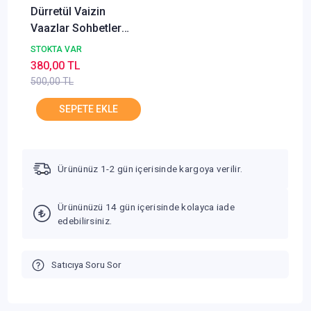
Dürretül Vaizin
Vaazlar Sohbetler
Kıssalar Osman
STOKTA VAR
Hopavi Fatih Yayın
380,00 TL
500,00 TL
Ürününüz 1-2 gün içerisinde kargoya verilir.
Ürününüzü 14 gün içerisinde kolayca iade
edebilirsiniz.
Satıcıya Soru Sor