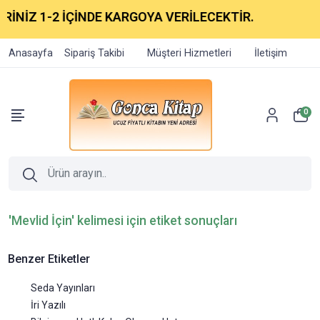
RİNİZ 1-2 İÇİNDE KARGOYA VERİLECEKTİR.
Anasayfa
Sipariş Takibi
Müşteri Hizmetleri
İletişim
0
'Mevlid İçin' kelimesi için etiket sonuçları
Benzer Etiketler
Seda Yayınları
İri Yazılı