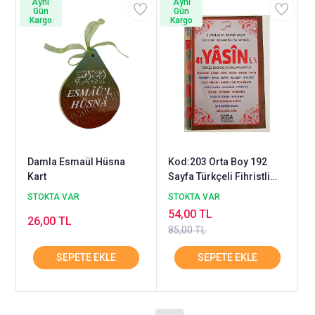
Aynı
Aynı
Gün
Gün
Kargo
Kargo
Damla Esmaül Hüsna
Kod:203 Orta Boy 192
Kart
Sayfa Türkçeli Fihristli
Mealli Türkçe Okunuşlu
STOKTA VAR
STOKTA VAR
Üçlü Şamua Yasin-İ Şerif
54,00 TL
26,00 TL
85,00 TL