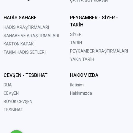
ÇANTA BOY KUR'AN
HADİS SAHABE
PEYGAMBER - SİYER -
TARİH
HADİS ARAŞTIRMALARI
SİYER
SAHABE VE ARAŞTIRMALARI
TARİH
KARTON KAPAK
PEYGAMBER ARAŞTIRMALARI
TAKIM HADİS SETLERİ
YAKIN TARİH
CEVŞEN - TESBİHAT
HAKKIMIZDA
DUA
İletişim
CEVŞEN
Hakkımızda
BÜYÜK CEVŞEN
TESBİHAT