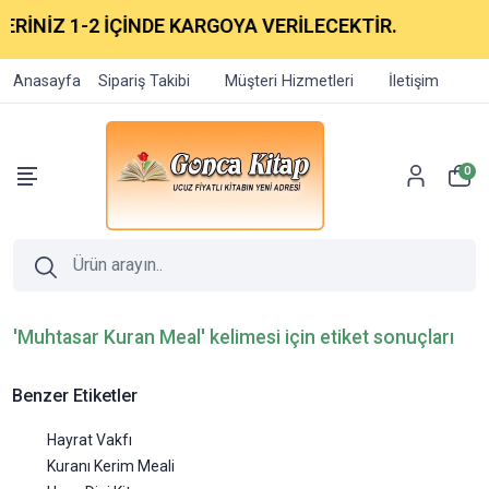
RİNİZ 1-2 İÇİNDE KARGOYA VERİLECEKTİR.
Anasayfa
Sipariş Takibi
Müşteri Hizmetleri
İletişim
0
'Muhtasar Kuran Meal' kelimesi için etiket sonuçları
Benzer Etiketler
Hayrat Vakfı
Kuranı Kerim Meali