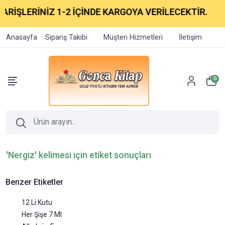
ARİŞLERİNİZ 1-2 İÇİNDE KARGOYA VERİLECEKTİR.
Anasayfa
Sipariş Takibi
Müşteri Hizmetleri
İletişim
0
'Nergiz' kelimesi için etiket sonuçları
Benzer Etiketler
12 Li Kutu
Her Şişe 7 Ml