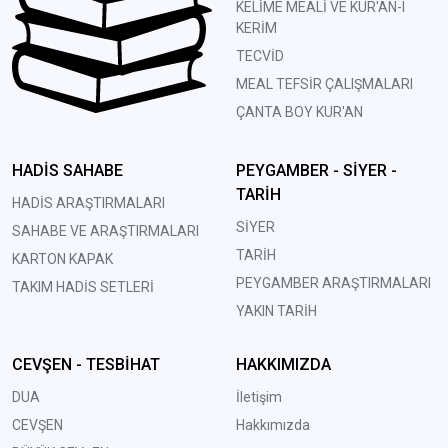
KELİME MEALİ VE KUR'AN-I
KERİM
TECVİD
MEAL TEFSİR ÇALIŞMALARI
ÇANTA BOY KUR'AN
HADİS SAHABE
PEYGAMBER - SİYER -
TARİH
HADİS ARAŞTIRMALARI
SİYER
SAHABE VE ARAŞTIRMALARI
TARİH
KARTON KAPAK
PEYGAMBER ARAŞTIRMALARI
TAKIM HADİS SETLERİ
YAKIN TARİH
CEVŞEN - TESBİHAT
HAKKIMIZDA
DUA
İletişim
CEVŞEN
Hakkımızda