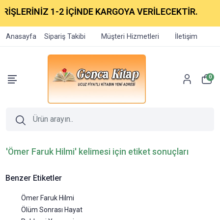
RİŞLERİNİZ 1-2 İÇİNDE KARGOYA VERİLECEKTİR.
Anasayfa
Sipariş Takibi
Müşteri Hizmetleri
İletişim
0
'Ömer Faruk Hilmi' kelimesi için etiket sonuçları
Benzer Etiketler
Ömer Faruk Hilmi
Ölüm Sonrası Hayat