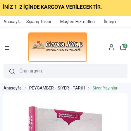
NİZ 1-2 İÇİNDE KARGOYA VERİLECEKTİR.
Anasayfa
Sipariş Takibi
Müşteri Hizmetleri
İletişim
0
Anasayfa
PEYGAMBER - SİYER - TARİH
Siyer Yayınları