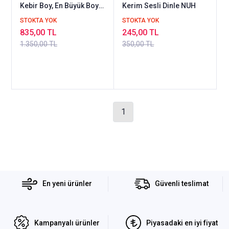
Kebir Boy, En Büyük Boy
Kerim Sesli Dinle NUH
KURAN DÜNYASI YAYIN
STOKTA YOK
STOKTA YOK
835,00 TL
245,00 TL
1.350,00 TL
350,00 TL
1
En yeni ürünler
Güvenli teslimat
Kampanyalı ürünler
Piyasadaki en iyi fiyat