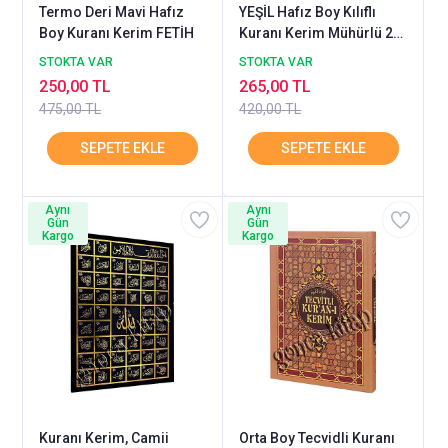
Termo Deri Mavi Hafız
YEŞİL Hafız Boy Kılıflı
Boy Kuranı Kerim FETİH
Kuranı Kerim Mühürlü 2
Renk HAYRAT
STOKTA VAR
STOKTA VAR
250,00 TL
265,00 TL
475,00 TL
420,00 TL
Aynı
Aynı
Gün
Gün
Kargo
Kargo
Kuranı Kerim, Camii
Orta Boy Tecvidli Kuranı