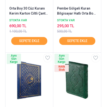
Orta Boy 30 Cüz Kuranı
Pembe Gölgeli Kuran
Kerim Karton Ciltli Çantalı
Bilgisayar Hatlı Orta Boy
HAYRAT
SEDA ( Kurşun Kalem
STOKTA VAR
STOKTA VAR
Hediyeli )
690,00 TL
295,00 TL
1.100,00 TL
500,00 TL
Aynı
Aynı
Gün
Gün
Kargo
Kargo
Kritik
Stok