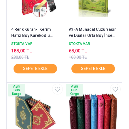
4 Renk Kuran-ı Kerim
AYFA Münacat Cüzü Yasin
Hafız Boy Karekodlu
ve Dualar Orta Boy İnce
Seda
Kapak Cilt
STOKTA VAR
STOKTA VAR
188,00 TL
68,00 TL
280,00 TL
160,00 TL
Aynı
Aynı
Gün
Gün
Kargo
Kargo