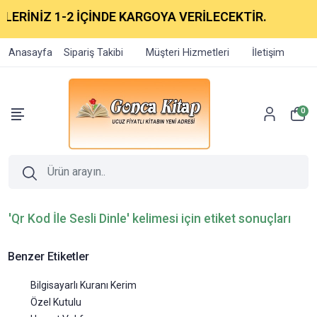
RİNİZ 1-2 İÇİNDE KARGOYA VERİLECEKTİR.
Anasayfa
Sipariş Takibi
Müşteri Hizmetleri
İletişim
0
'Qr Kod İle Sesli Dinle' kelimesi için etiket sonuçları
Benzer Etiketler
Bilgisayarlı Kuranı Kerim
Özel Kutulu