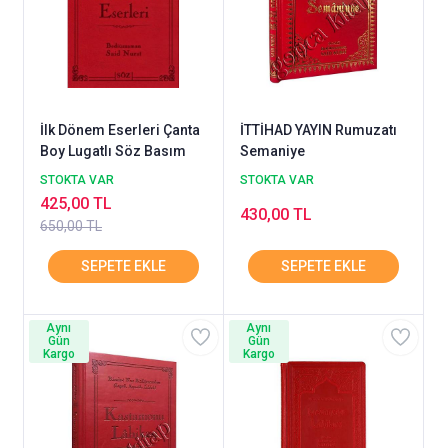
İlk Dönem Eserleri Çanta
İTTİHAD YAYIN Rumuzatı
Boy Lugatlı Söz Basım
Semaniye
STOKTA VAR
STOKTA VAR
425,00 TL
430,00 TL
650,00 TL
Aynı
Aynı
Gün
Gün
Kargo
Kargo