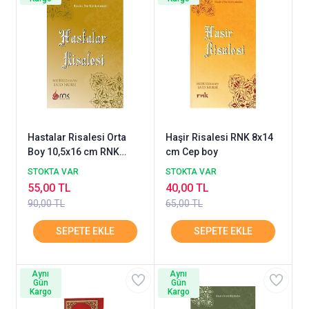
Hastalar Risalesi Orta
Haşir Risalesi RNK 8x14
Boy 10,5x16 cm RNK
cm Cep boy
NEŞRİYAT
STOKTA VAR
STOKTA VAR
55,00 TL
40,00 TL
90,00 TL
65,00 TL
Aynı
Aynı
Gün
Gün
Kargo
Kargo