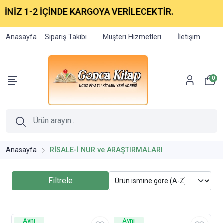
NİZ 1-2 İÇİNDE KARGOYA VERİLECEKTİR.
Anasayfa
Sipariş Takibi
Müşteri Hizmetleri
İletişim
0
Anasayfa
RİSALE-İ NUR ve ARAŞTIRMALARI
Filtrele
Aynı
Aynı