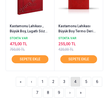
Kastamonu Lahikası ,
Kastamonu Lahikası
Büyük Boy, Lugatlı Söz
Büyük Boy Termo Deri
basım
RNK
STOKTA VAR
STOKTA VAR
475,00 TL
255,00 TL
750,00 TL
420,00 TL
«
‹
1
2
3
4
5
6
7
8
9
›
»