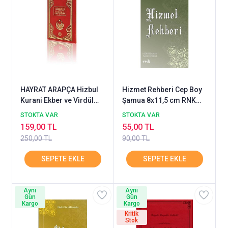
HAYRAT ARAPÇA Hizbul
Hizmet Rehberi Cep Boy
Kurani Ekber ve Virdül
Şamua 8x11,5 cm RNK
Kurani El azım
NEŞRİYAT
STOKTA VAR
STOKTA VAR
159,00 TL
55,00 TL
250,00 TL
90,00 TL
Aynı
Aynı
Gün
Gün
Kargo
Kargo
Kritik
Stok