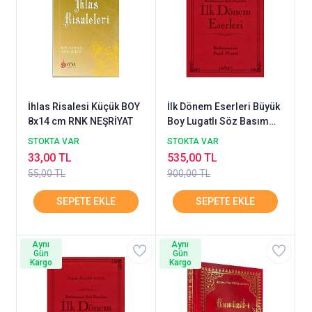
İhlas Risalesi Küçük BOY
İlk Dönem Eserleri Büyük
8x14 cm RNK NEŞRİYAT
Boy Lugatlı Söz Basım
Yayın
STOKTA VAR
STOKTA VAR
33,00 TL
535,00 TL
55,00 TL
900,00 TL
Aynı
Aynı
Gün
Gün
Kargo
Kargo