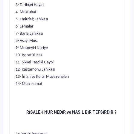
3- Tarihçei Hayat
4- Mektubat
5- Emirdağ Lahikası
6- Lemalar
7- Barla Lahikası
8- Asayı Musa
9- Mesnevi-i Nuriye
10- İşaratül İcaz
11- Sikkei Tasdiki Gaybi
12- Kastamonu Lahikası
13- İman ve Küfür Muvazeneleri
14- Muhakemat
RİSALE-İ NUR NEDİR ve NASIL BİR TEFSİRDİR ?
Tefsir iki kısımdır: