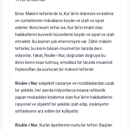
Birisi: Malûm tefsirlerdir ki, Kur'ân'ın ibâresini ve kelime
ve cümlelerinin mânâlarını beyân ve izah ve ispat
ederler. Ikinci kısım tefsir ise, Kur'ân'ın îmânî olan
hakîkatlerini kuvvetli hüccetlerle beyân ve ispat ve izah
etmektir. Bu kısmın çok ehemmiyeti var. Zâhir mâlûm
tefsirler, bu kısmı bâzan mücmel bir tarzda derc
ediyorlar; fakat, Risâle-i Nur, doğrudan doğruya bu
ikinci kısmı esas tutmuş, emsâlsiz bir tarzda muannid
feylesofları da susturan bir mânevî tefsirdir.
Risâle-i Nur
sübjektif nazariye ve mütâlâalardan uzak
bir şekilde, her asırda milyonlarca insana rehberlik
yapan mukaddes kitabımız olan Kur'ân'ın hakîkatlerini
rasyonel ve objektif bir şekilde izah edip, insâniyetin
istifadesine arz edilen bir külliyattır.
Risâle-i Nur
, Kurân âyetlerinin nurlu bir tefsiri: Baştan