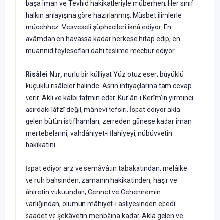
başa îman ve Tevhid hakîkatleriyle müberhen. Her sınıf
halkın anlayışına göre hazırlanmış. Müsbet ilimlerle
mücehhez. Vesveseli şüphecileri iknâ ediyor. En
avâmdan en havassa kadar herkese hitap edip, en
muannid feylesofları dahi teslime mecbur ediyor.
Risâlei Nur,
nurlu bir külliyat Yüz otuz eser; büyüklü
küçüklü risâleler halinde. Asrın ihtiyaçlarına tam cevap
verir. Aklı ve kalbi tatmin eder. Kur'ân-ı Kerîm'in yirminci
asırdaki lâfzî değil, mânevî tefsiri. İspat ediyor akla
gelen bütün istifhamları, zerreden güneşe kadar îman
mertebelerini, vahdâniyet-i İlahîyeyi, nübüvvetin
hakîkatini...
İspat ediyor arz ve semâvâtın tabakatından, melâike
ve ruh bahsinden, zamanın hakîkatinden, haşir ve
âhiretin vukuundan, Cennet ve Cehennemin
varlığından, ölümün mâhiyet-i asliyesinden ebedî
saadet ve şekâvetin menbâına kadar. Akla gelen ve