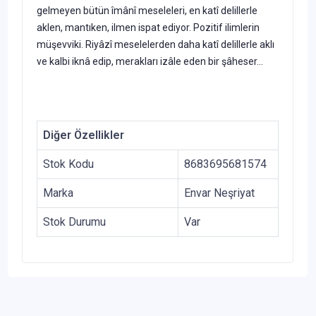
gelmeyen bütün îmânî meseleleri, en katî delillerle
aklen, mantıken, ilmen ispat ediyor. Pozitif ilimlerin
müşevviki. Riyâzî meselelerden daha katî delillerle aklı
ve kalbi iknâ edip, merakları izâle eden bir şâheser...
Diğer Özellikler
Stok Kodu
8683695681574
Marka
Envar Neşriyat
Stok Durumu
Var